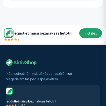
Iegūstiet mūsu bezmaksas lietotni
Instalēt
Mēs nodrošinām vislabākās cenas zālēm un
piegādājam tās pēc iespējas ātrāk.
Iegūstiet mūsu bezmaksas lietotni
4,3