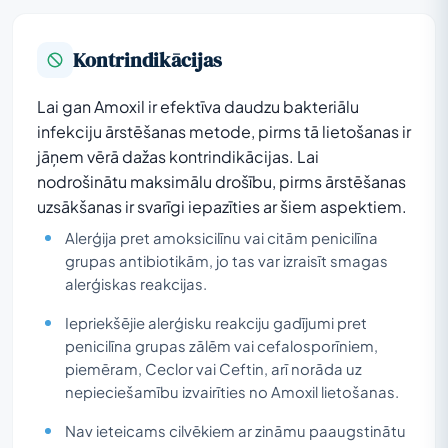
Kontrindikācijas
Lai gan Amoxil ir efektīva daudzu bakteriālu
infekciju ārstēšanas metode, pirms tā lietošanas ir
jāņem vērā dažas kontrindikācijas. Lai
nodrošinātu maksimālu drošību, pirms ārstēšanas
uzsākšanas ir svarīgi iepazīties ar šiem aspektiem.
Alerģija pret amoksicilīnu vai citām penicilīna
grupas antibiotikām, jo tas var izraisīt smagas
alerģiskas reakcijas.
Iepriekšējie alerģisku reakciju gadījumi pret
penicilīna grupas zālēm vai cefalosporīniem,
piemēram, Ceclor vai Ceftin, arī norāda uz
nepieciešamību izvairīties no Amoxil lietošanas.
Nav ieteicams cilvēkiem ar zināmu paaugstinātu