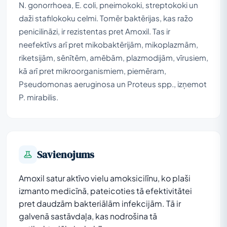
N. gonorrhoea, E. coli, pneimokoki, streptokoki un
daži stafilokoku celmi. Tomēr baktērijas, kas ražo
penicilināzi, ir rezistentas pret Amoxil. Tas ir
neefektīvs arī pret mikobaktērijām, mikoplazmām,
riketsijām, sēnītēm, amēbām, plazmodijām, vīrusiem,
kā arī pret mikroorganismiem, piemēram,
Pseudomonas aeruginosa un Proteus spp., izņemot
P. mirabilis.
Savienojums
Amoxil satur aktīvo vielu amoksicilīnu, ko plaši
izmanto medicīnā, pateicoties tā efektivitātei
pret daudzām bakteriālām infekcijām. Tā ir
galvenā sastāvdaļa, kas nodrošina tā