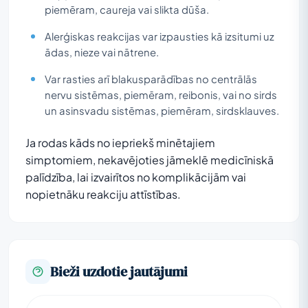
piemēram, caureja vai slikta dūša.
Alerģiskas reakcijas var izpausties kā izsitumi uz
ādas, nieze vai nātrene.
Var rasties arī blakusparādības no centrālās
nervu sistēmas, piemēram, reibonis, vai no sirds
un asinsvadu sistēmas, piemēram, sirdsklauves.
Ja rodas kāds no iepriekš minētajiem
simptomiem, nekavējoties jāmeklē medicīniskā
palīdzība, lai izvairītos no komplikācijām vai
nopietnāku reakciju attīstības.
Bieži uzdotie jautājumi