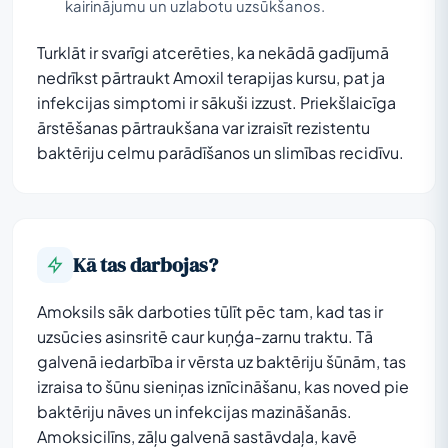
kairinājumu un uzlabotu uzsūkšanos.
Turklāt ir svarīgi atcerēties, ka nekādā gadījumā
nedrīkst pārtraukt Amoxil terapijas kursu, pat ja
infekcijas simptomi ir sākuši izzust. Priekšlaicīga
ārstēšanas pārtraukšana var izraisīt rezistentu
baktēriju celmu parādīšanos un slimības recidīvu.
Kā tas darbojas?
Amoksils sāk darboties tūlīt pēc tam, kad tas ir
uzsūcies asinsritē caur kuņģa-zarnu traktu. Tā
galvenā iedarbība ir vērsta uz baktēriju šūnām, tas
izraisa to šūnu sieniņas iznīcināšanu, kas noved pie
baktēriju nāves un infekcijas mazināšanās.
Amoksicilīns, zāļu galvenā sastāvdaļa, kavē