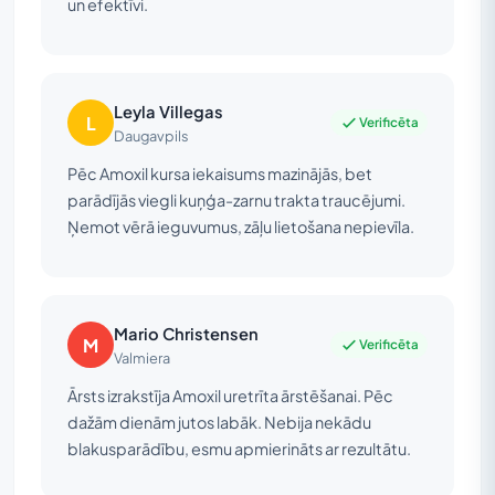
un efektīvi.
Leyla Villegas
L
Verificēta
Daugavpils
Pēc Amoxil kursa iekaisums mazinājās, bet
parādījās viegli kuņģa-zarnu trakta traucējumi.
Ņemot vērā ieguvumus, zāļu lietošana nepievīla.
Mario Christensen
M
Verificēta
Valmiera
Ārsts izrakstīja Amoxil uretrīta ārstēšanai. Pēc
dažām dienām jutos labāk. Nebija nekādu
blakusparādību, esmu apmierināts ar rezultātu.