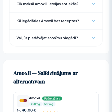
Cik maksā Amoxil Latvijas aptiekās?
Kā iegādāties Amoxil bez receptes?
Vai jūs piedāvājat anonīmu piegādi?
Amoxil — Salīdzinājums ar
alternatīvām
Amoxil
Pašreizējais
250mg
500mg
40.00 €
No