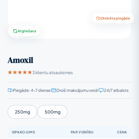
Diskrēta piegāde
Atgriešana
Amoxil
3 klientu atsauksmes
Piegāde: 4–7 dienas
Droši maksājumu veidi
24/7 atbalsts
250mg
500mg
IEPAKOJUMS
PAR VIENĪBU
CENA