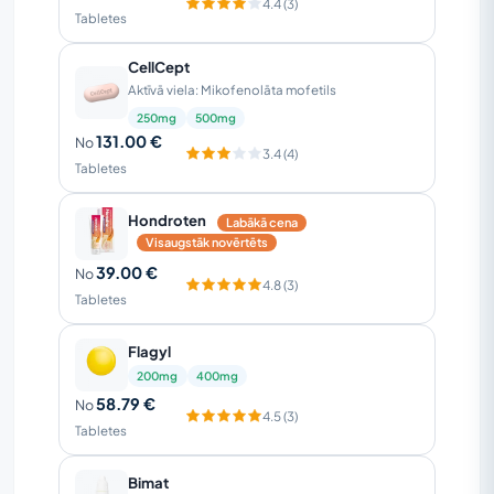
4.4 (3)
Tabletes
CellCept
Aktīvā viela: Mikofenolāta mofetils
250mg
500mg
131.00 €
No
3.4 (4)
Tabletes
Hondroten
Labākā cena
Visaugstāk novērtēts
39.00 €
No
4.8 (3)
Tabletes
Flagyl
200mg
400mg
58.79 €
No
4.5 (3)
Tabletes
Bimat