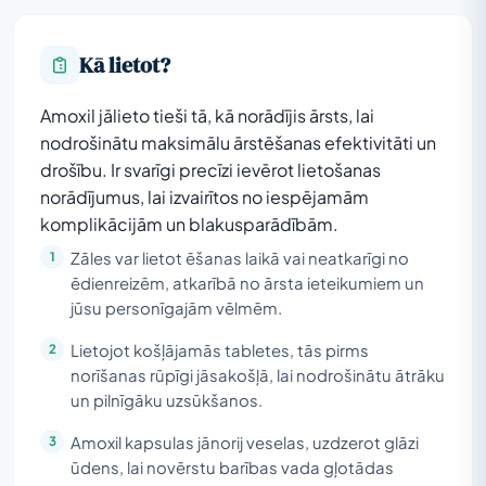
Kā lietot?
Amoxil jālieto tieši tā, kā norādījis ārsts, lai
nodrošinātu maksimālu ārstēšanas efektivitāti un
drošību. Ir svarīgi precīzi ievērot lietošanas
norādījumus, lai izvairītos no iespējamām
komplikācijām un blakusparādībām.
Zāles var lietot ēšanas laikā vai neatkarīgi no
ēdienreizēm, atkarībā no ārsta ieteikumiem un
jūsu personīgajām vēlmēm.
Lietojot košļājamās tabletes, tās pirms
norīšanas rūpīgi jāsakošļā, lai nodrošinātu ātrāku
un pilnīgāku uzsūkšanos.
Amoxil kapsulas jānorij veselas, uzdzerot glāzi
ūdens, lai novērstu barības vada gļotādas