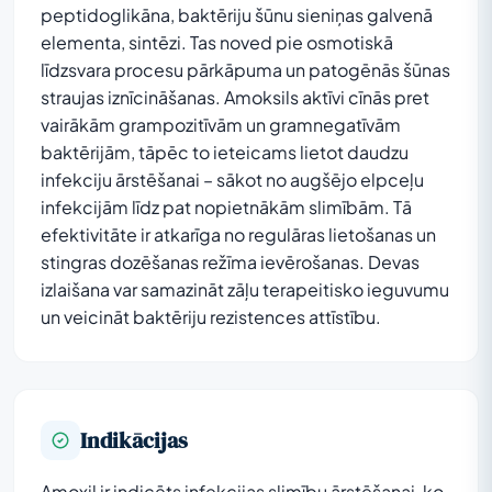
peptidoglikāna, baktēriju šūnu sieniņas galvenā
elementa, sintēzi. Tas noved pie osmotiskā
līdzsvara procesu pārkāpuma un patogēnās šūnas
straujas iznīcināšanas. Amoksils aktīvi cīnās pret
vairākām grampozitīvām un gramnegatīvām
baktērijām, tāpēc to ieteicams lietot daudzu
infekciju ārstēšanai – sākot no augšējo elpceļu
infekcijām līdz pat nopietnākām slimībām. Tā
efektivitāte ir atkarīga no regulāras lietošanas un
stingras dozēšanas režīma ievērošanas. Devas
izlaišana var samazināt zāļu terapeitisko ieguvumu
un veicināt baktēriju rezistences attīstību.
Indikācijas
Amoxil ir indicēts infekcijas slimību ārstēšanai, ko