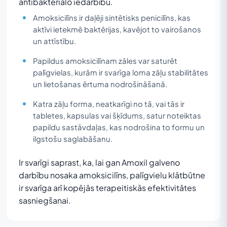
antibakteriālo iedarbību.
Amoksicilīns ir daļēji sintētisks penicilīns, kas
aktīvi ietekmē baktērijas, kavējot to vairošanos
un attīstību.
Papildus amoksicilīnam zāles var saturēt
palīgvielas, kurām ir svarīga loma zāļu stabilitātes
un lietošanas ērtuma nodrošināšanā.
Katra zāļu forma, neatkarīgi no tā, vai tās ir
tabletes, kapsulas vai šķīdums, satur noteiktas
papildu sastāvdaļas, kas nodrošina to formu un
ilgstošu saglabāšanu.
Ir svarīgi saprast, ka, lai gan Amoxil galveno
darbību nosaka amoksicilīns, palīgvielu klātbūtne
ir svarīga arī kopējās terapeitiskās efektivitātes
sasniegšanai.