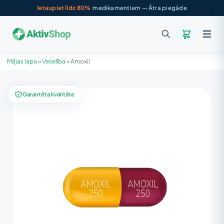
Ietaupiet līdz 80%
medikamentiem — Ātra piegāde
Mājas lapa
»
Veselība
»
Amoxil
Garantēta kvalitāte