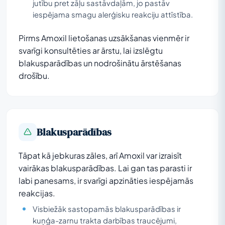
jutību pret zāļu sastāvdaļām, jo pastāv
iespējama smagu alerģisku reakciju attīstība.
Pirms Amoxil lietošanas uzsākšanas vienmēr ir
svarīgi konsultēties ar ārstu, lai izslēgtu
blakusparādības un nodrošinātu ārstēšanas
drošību.
Blakusparādības
Tāpat kā jebkuras zāles, arī Amoxil var izraisīt
vairākas blakusparādības. Lai gan tas parasti ir
labi panesams, ir svarīgi apzināties iespējamās
reakcijas.
Visbiežāk sastopamās blakusparādības ir
kuņģa-zarnu trakta darbības traucējumi,