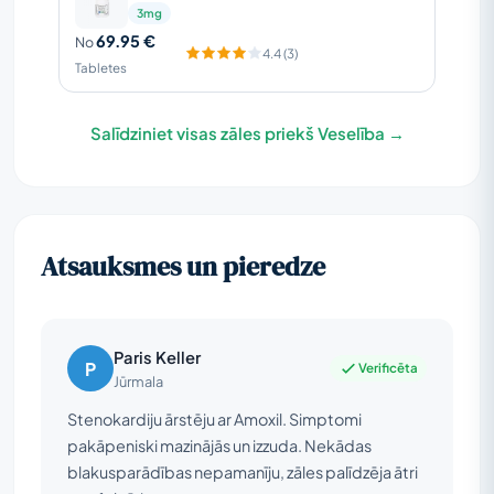
3mg
69.95 €
No
4.4 (3)
Tabletes
Salīdziniet visas zāles priekš Veselība →
Atsauksmes un pieredze
Paris Keller
P
Verificēta
Jūrmala
Stenokardiju ārstēju ar Amoxil. Simptomi
pakāpeniski mazinājās un izzuda. Nekādas
blakusparādības nepamanīju, zāles palīdzēja ātri