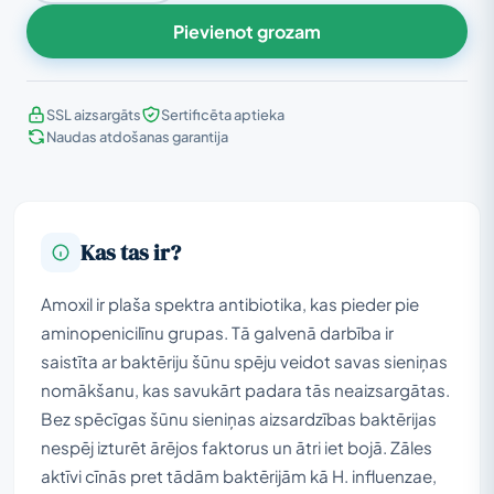
Pievienot grozam
SSL aizsargāts
Sertificēta aptieka
Naudas atdošanas garantija
Kas tas ir?
Amoxil ir plaša spektra antibiotika, kas pieder pie
aminopenicilīnu grupas. Tā galvenā darbība ir
saistīta ar baktēriju šūnu spēju veidot savas sieniņas
nomākšanu, kas savukārt padara tās neaizsargātas.
Bez spēcīgas šūnu sieniņas aizsardzības baktērijas
nespēj izturēt ārējos faktorus un ātri iet bojā. Zāles
aktīvi cīnās pret tādām baktērijām kā H. influenzae,