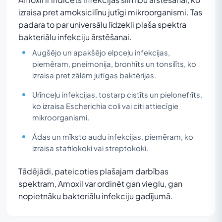
izraisa pret amoksicilīnu jutīgi mikroorganismi. Tas
padara to par universālu līdzekli plaša spektra
bakteriālu infekciju ārstēšanai.
Augšējo un apakšējo elpceļu infekcijas,
piemēram, pneimonija, bronhīts un tonsilīts, ko
izraisa pret zālēm jutīgas baktērijas.
Urīnceļu infekcijas, tostarp cistīts un pielonefrīts,
ko izraisa Escherichia coli vai citi attiecīgie
mikroorganismi.
Ādas un mīksto audu infekcijas, piemēram, ko
izraisa stafilokoki vai streptokoki.
Tādējādi, pateicoties plašajam darbības
spektram, Amoxil var ordinēt gan vieglu, gan
nopietnāku bakteriālu infekciju gadījumā.