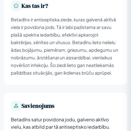
Kas tas ir?
Betadīns ir antiseptiska ziede, kuras galvenā aktīvā
viela ir povidona jods. Tā ir labi pazīstama ar savu
plašā spektra iedarbību, efektīvi apkarojot
baktērijas, sēnītes un vīrusus. Betadīnu lieto nelielu
ādas bojājumu, piemēram, griezumu, apdegumu un
nobrāzumu, ārstēšanai un aizsardzībai, vienlaikus
novēršot infekciju. Šo ziedi lieto gan neatliekamās
palīdzības situācijās, gan ikdienas brūču aprūpei.
Savienojums
Betadīns satur povidona jodu, galveno aktīvo
vielu, kas atbild par tā antiseptisko iedarbību.