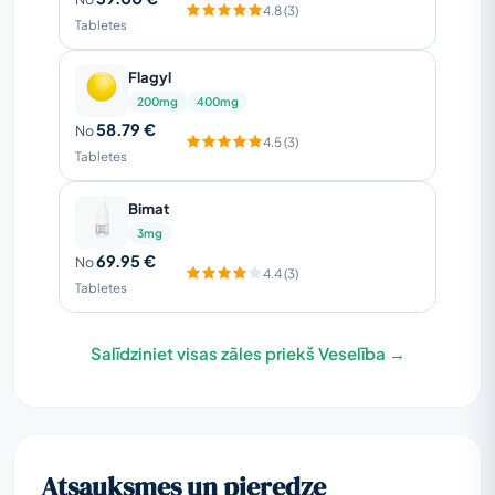
4.8 (3)
Tabletes
Flagyl
200mg
400mg
58.79 €
No
4.5 (3)
Tabletes
Bimat
3mg
69.95 €
No
4.4 (3)
Tabletes
Salīdziniet visas zāles priekš Veselība →
Atsauksmes un pieredze