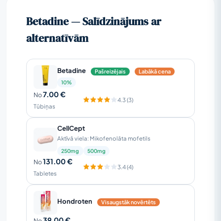
Betadine — Salīdzinājums ar
alternatīvām
Betadine
Pašreizējais
Labākā cena
10%
7.00 €
No
4.3 (3)
Tūbiņas
CellCept
Aktīvā viela: Mikofenolāta mofetils
250mg
500mg
131.00 €
No
3.4 (4)
Tabletes
Hondroten
Visaugstāk novērtēts
39.00 €
No