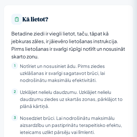
Kā lietot?
Betadine ziedi ir viegli lietot, taču, tāpat kā
jebkuras zāles, ir jāievēro lietošanas instrukcija.
Pirms lietošanas ir svarīgi rūpīgi notīrīt un nosusināt
skarto zonu.
Notīriet un nosusiniet ādu. Pirms ziedes
uzklāšanas ir svarīgi sagatavot brūci, lai
nodrošinātu maksimālu efektivitāti.
Uzklājiet nelielu daudzumu. Uzklājiet nelielu
daudzumu ziedes uz skartās zonas, pārklājot to
plānā kārtiņā.
Nosedziet brūci. Lai nodrošinātu maksimālu
aizsardzību un pastiprinātu terapeitisko efektu,
ieteicams uzlikt pārsēju vai līmlenti.