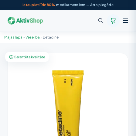
Ietaupiet līdz 80%
medikamentiem — Ātra piegāde
Mājas lapa
»
Veselība
»
Betadine
Garantēta kvalitāte