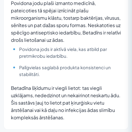
Povidona jodu plaši izmanto medicīnā,
pateicoties tā spējai iznīcināt plašu
mikroorganismu klāstu, tostarp baktērijas, vīrusus,
sēnītes un pat dažas sporu formas. Neskatoties uz
spēcīgo antiseptisko iedarbību, Betadīns ir relatīvi
drošs lietošanai uz ādas.
Povidona jods ir aktīvā viela, kas atbild par
pretmikrobu iedarbību.
Palīgvielas saglabā produkta konsistenci un
stabilitāti.
Betadīna šķīdumu ir viegli lietot: tas viegli
uzklājams, nededzinot un nekairinot neskartu ādu.
Šis sastāvs ļauj to lietot pat ķirurģisku vietu
ārstēšanai vai kā daļu no infekcijas ādas slimību
kompleksās ārstēšanas.