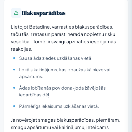
Blakusparādības
Lietojot Betadine, var rasties blakusparādības,
taču tās ir retas un parasti nerada nopietnu risku
veselībai. Tomēr ir svarīgi apzināties iespējamās
reakcijas.
Sausa āda ziedes uzklāšanas vietā.
Lokāls kairinājums, kas izpaužas kā nieze vai
apsārtums.
Ādas lobīšanās povidona-joda žāvējošās
iedarbības dēļ.
Pārmērīgs iekaisums uzklāšanas vietā.
Ja novērojat smagas blakusparādības, piemēram,
smagu apsārtumu vai kairinājumu, ieteicams