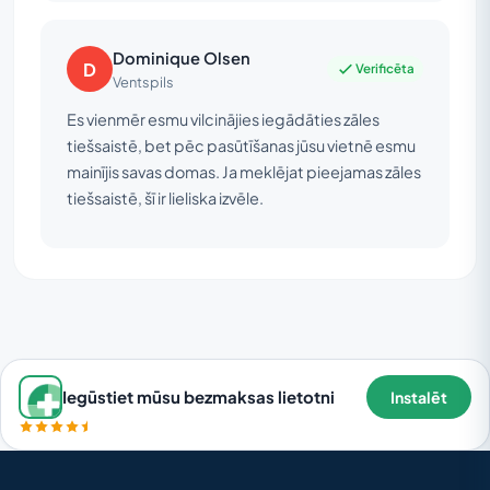
Dominique Olsen
D
Verificēta
Ventspils
Es vienmēr esmu vilcinājies iegādāties zāles
tiešsaistē, bet pēc pasūtīšanas jūsu vietnē esmu
mainījis savas domas. Ja meklējat pieejamas zāles
tiešsaistē, šī ir lieliska izvēle.
Iegūstiet mūsu bezmaksas lietotni
Instalēt