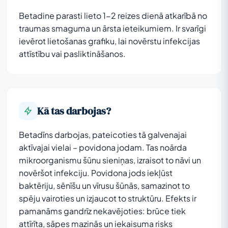
Betadine parasti lieto 1-2 reizes dienā atkarībā no
traumas smaguma un ārsta ieteikumiem. Ir svarīgi
ievērot lietošanas grafiku, lai novērstu infekcijas
attīstību vai pasliktināšanos.
Kā tas darbojas?
Betadīns darbojas, pateicoties tā galvenajai
aktīvajai vielai – povidona jodam. Tas noārda
mikroorganismu šūnu sieniņas, izraisot to nāvi un
novēršot infekciju. Povidona jods iekļūst
baktēriju, sēnīšu un vīrusu šūnās, samazinot to
spēju vairoties un izjaucot to struktūru. Efekts ir
pamanāms gandrīz nekavējoties: brūce tiek
attīrīta, sāpes mazinās un iekaisuma risks