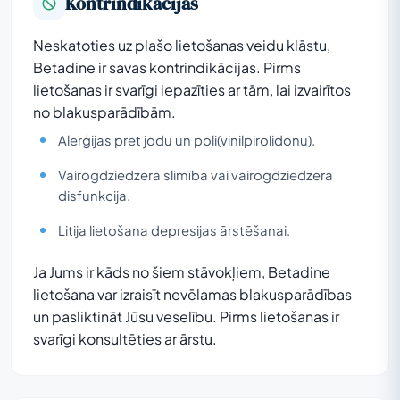
Kontrindikācijas
Neskatoties uz plašo lietošanas veidu klāstu,
Betadine ir savas kontrindikācijas. Pirms
lietošanas ir svarīgi iepazīties ar tām, lai izvairītos
no blakusparādībām.
Alerģijas pret jodu un poli(vinilpirolidonu).
Vairogdziedzera slimība vai vairogdziedzera
disfunkcija.
Litija lietošana depresijas ārstēšanai.
Ja Jums ir kāds no šiem stāvokļiem, Betadine
lietošana var izraisīt nevēlamas blakusparādības
un pasliktināt Jūsu veselību. Pirms lietošanas ir
svarīgi konsultēties ar ārstu.