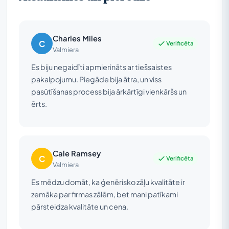
Charles Miles
C
Verificēta
Valmiera
Es biju negaidīti apmierināts ar tiešsaistes
pakalpojumu. Piegāde bija ātra, un viss
pasūtīšanas process bija ārkārtīgi vienkāršs un
ērts.
Cale Ramsey
C
Verificēta
Valmiera
Es mēdzu domāt, ka ģenērisko zāļu kvalitāte ir
zemāka par firmas zālēm, bet mani patīkami
pārsteidza kvalitāte un cena.