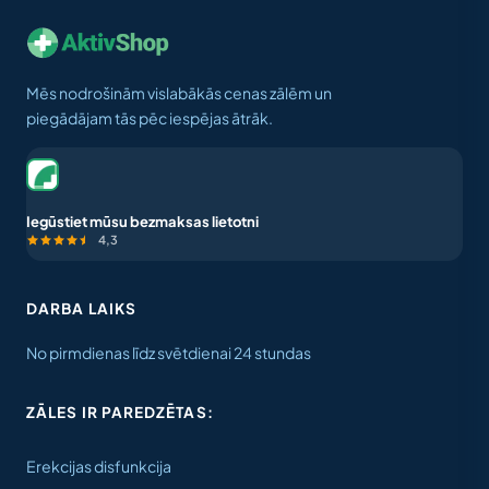
Mēs nodrošinām vislabākās cenas zālēm un
piegādājam tās pēc iespējas ātrāk.
Iegūstiet mūsu bezmaksas lietotni
4,3
DARBA LAIKS
No pirmdienas līdz svētdienai 24 stundas
ZĀLES IR PAREDZĒTAS:
Erekcijas disfunkcija