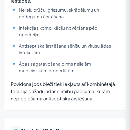
iestādēs.
Nelielu brūču, griezumu, skrāpējumu un
apdegumu ārstēšana.
Infekcijas komplikāciju novēršana pēc
operācijas.
Antiseptiska ārstēšana sēnīšu un vīrusu ādas
infekcijām.
Ādas sagatavošana pirms nelielām
medicīniskām procedūrām.
Povidona jods bieži tiek iekļauts arī kombinētajā
terapijā dažādu ādas slimību gadījumā, kurām
nepieciešama antiseptiska ārstēšana.