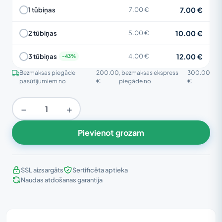
7.00 €
1 tūbiņas
7.00 €
10.00 €
2 tūbiņas
5.00 €
12.00 €
3 tūbiņas
4.00 €
Bezmaksas piegāde
200.00
, bezmaksas ekspress
300.00
pasūtījumiem no
€
piegāde no
€
−
+
Pievienot grozam
SSL aizsargāts
Sertificēta aptieka
Naudas atdošanas garantija