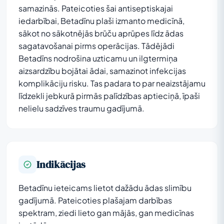
samazinās. Pateicoties šai antiseptiskajai
iedarbībai, Betadīnu plaši izmanto medicīnā,
sākot no sākotnējās brūču aprūpes līdz ādas
sagatavošanai pirms operācijas. Tādējādi
Betadīns nodrošina uzticamu un ilgtermiņa
aizsardzību bojātai ādai, samazinot infekcijas
komplikāciju risku. Tas padara to par neaizstājamu
līdzekli jebkurā pirmās palīdzības aptieciņā, īpaši
nelielu sadzīves traumu gadījumā.
Indikācijas
Betadīnu ieteicams lietot dažādu ādas slimību
gadījumā. Pateicoties plašajam darbības
spektram, ziedi lieto gan mājās, gan medicīnas