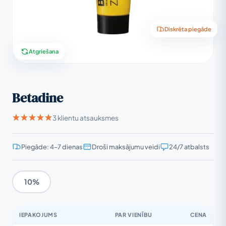
Diskrēta piegāde
Atgriešana
Betadine
3 klientu atsauksmes
Piegāde: 4–7 dienas
Droši maksājumu veidi
24/7 atbalsts
10%
IEPAKOJUMS
PAR VIENĪBU
CENA