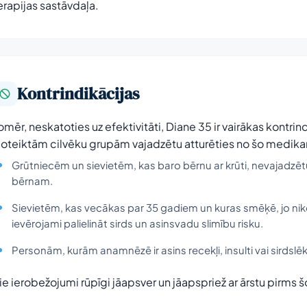
erapijas sastāvdaļa.
Kontrindikācijas
omēr, neskatoties uz efektivitāti, Diane 35 ir vairākas kontri
oteiktām cilvēku grupām vajadzētu atturēties no šo medika
Grūtniecēm un sievietēm, kas baro bērnu ar krūti, nevajadzētu
bērnam.
Sievietēm, kas vecākas par 35 gadiem un kuras smēķē, jo ni
ievērojami palielināt sirds un asinsvadu slimību risku.
Personām, kurām anamnēzē ir asins recekļi, insulti vai sirdslēkm
ie ierobežojumi rūpīgi jāapsver un jāapspriež ar ārstu pirm