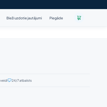
Bieži uzdotie jautājumi
Piegāde
veidi
24/7 atbalsts