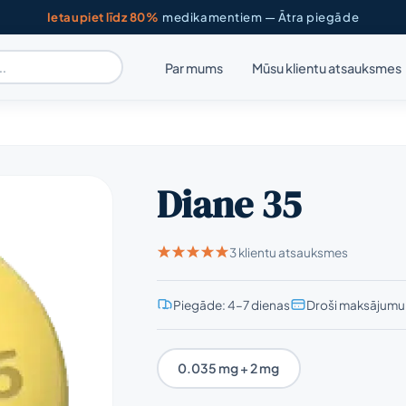
Ietaupiet līdz 80%
medikamentiem — Ātra piegāde
Par mums
Mūsu klientu atsauksmes
Diane 35
3 klientu atsauksmes
Piegāde: 4–7 dienas
Droši maksājumu 
0.035 mg + 2 mg