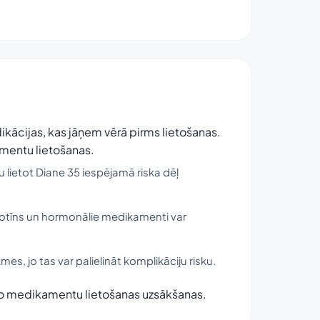
ndikācijas, kas jāņem vērā pirms lietošanas.
mentu lietošanas.
 lietot Diane 35 iespējamā riska dēļ
kotīns un hormonālie medikamenti var
es, jo tas var palielināt komplikāciju risku.
s šo medikamentu lietošanas uzsākšanas.