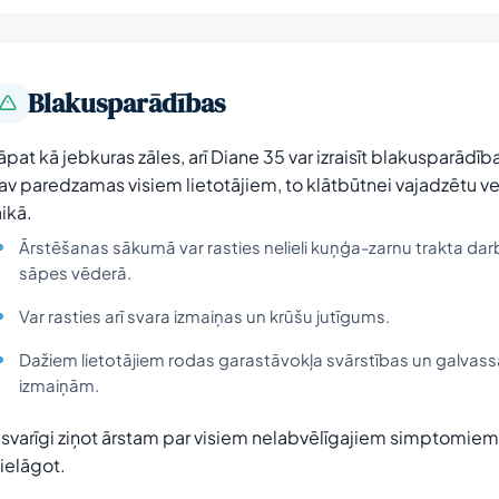
Blakusparādības
āpat kā jebkuras zāles, arī Diane 35 var izraisīt blakusparādība
av paredzamas visiem lietotājiem, to klātbūtnei vajadzētu ve
aikā.
Ārstēšanas sākumā var rasties nelieli kuņģa-zarnu trakta dar
sāpes vēderā.
Var rasties arī svara izmaiņas un krūšu jutīgums.
Dažiem lietotājiem rodas garastāvokļa svārstības un galvass
izmaiņām.
r svarīgi ziņot ārstam par visiem nelabvēlīgajiem simptomiem,
ielāgot.