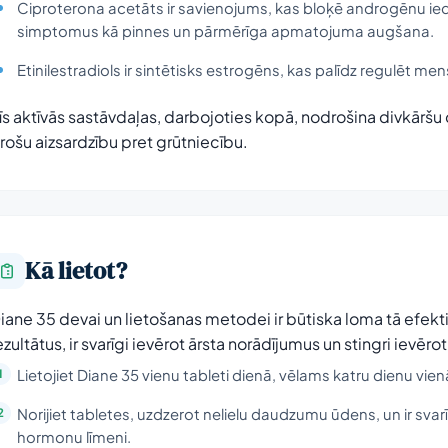
Ciproterona acetāts ir savienojums, kas bloķē androgēnu ied
simptomus kā pinnes un pārmērīga apmatojuma augšana.
Etinilestradiols ir sintētisks estrogēns, kas palīdz regulēt me
īs aktīvās sastāvdaļas, darbojoties kopā, nodrošina divkārš
rošu aizsardzību pret grūtniecību.
Kā lietot?
iane 35 devai un lietošanas metodei ir būtiska loma tā efekt
ezultātus, ir svarīgi ievērot ārsta norādījumus un stingri ievēr
Lietojiet Diane 35 vienu tableti dienā, vēlams katru dienu vien
Norijiet tabletes, uzdzerot nelielu daudzumu ūdens, un ir svarī
hormonu līmeni.