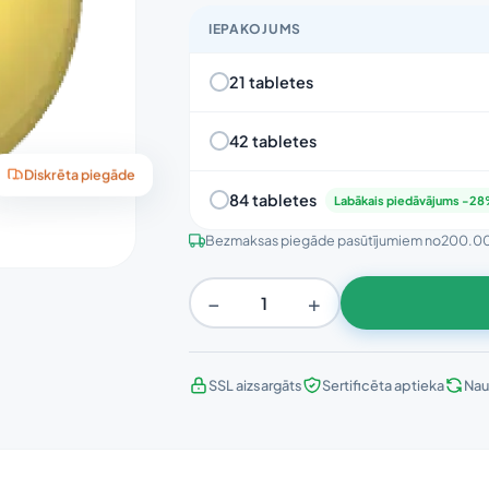
IEPAKOJUMS
21 tabletes
42 tabletes
Diskrēta piegāde
84 tabletes
Labākais piedāvājums -2
Bezmaksas piegāde pasūtījumiem no
200.0
−
+
SSL aizsargāts
Sertificēta aptieka
Nau