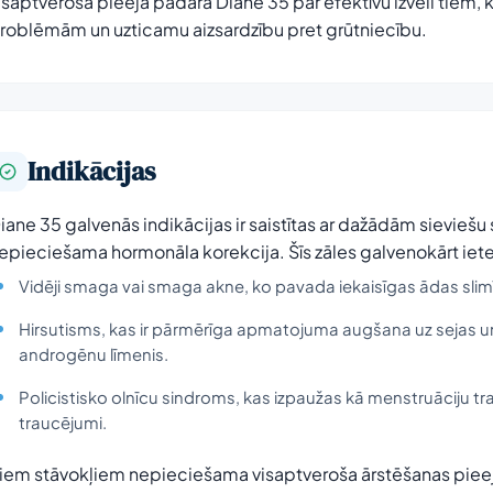
isaptverošā pieeja padara Diane 35 par efektīvu izvēli tiem
roblēmām un uzticamu aizsardzību pret grūtniecību.
Indikācijas
iane 35 galvenās indikācijas ir saistītas ar dažādām sievieš
epieciešama hormonāla korekcija. Šīs zāles galvenokārt iet
Vidēji smaga vai smaga akne, ko pavada iekaisīgas ādas slim
Hirsutisms, kas ir pārmērīga apmatojuma augšana uz sejas un
androgēnu līmenis.
Policistisko olnīcu sindroms, kas izpaužas kā menstruāciju tr
traucējumi.
iem stāvokļiem nepieciešama visaptveroša ārstēšanas pieeja