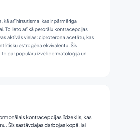
 kā arī hirsutisma, kas ir pārmērīga
To lieto arī kā perorālu kontracepcijas
vas aktīvās vielas: ciproterona acetātu, kas
intētisku estrogēna ekvivalentu. Šīs
to par populāru izvēli dermatoloģijā un
hormonālais kontracepcijas līdzeklis, kas
nu. Šīs sastāvdaļas darbojas kopā, lai