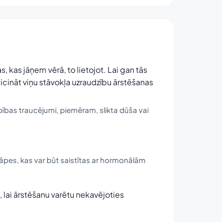
s, kas jāņem vērā, to lietojot. Lai gan tās
icināt viņu stāvokļa uzraudzību ārstēšanas
bības traucējumi, piemēram, slikta dūša vai
āpes, kas var būt saistītas ar hormonālām
 lai ārstēšanu varētu nekavējoties