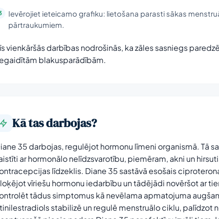
Ievērojiet ieteicamo grafiku: lietošana parasti sākas menstru
pārtraukumiem.
īs vienkāršās darbības nodrošinās, ka zāles sasniegs paredzēt
egaidītām blakusparādībām.
Kā tas darbojas?
iane 35 darbojas, regulējot hormonu līmeni organismā. Tā sa
aistīti ar hormonālo nelīdzsvarotību, piemēram, akni un hirsut
ontracepcijas līdzeklis. Diane 35 sastāvā esošais ciprotero
loķējot vīriešu hormonu iedarbību un tādējādi novēršot ar tie
ontrolēt tādus simptomus kā nevēlama apmatojuma augšan
tinilestradiols stabilizē un regulē menstruālo ciklu, palīdzot