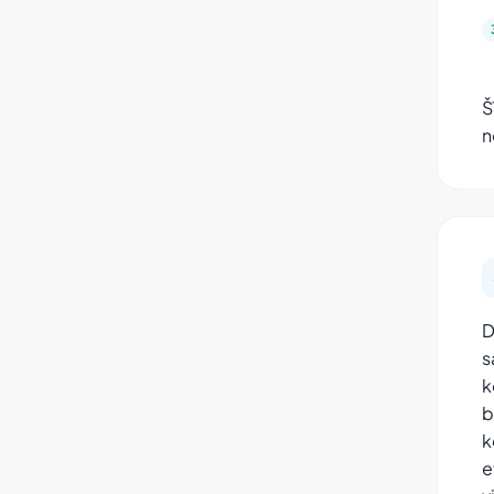
Š
n
D
s
k
b
k
e