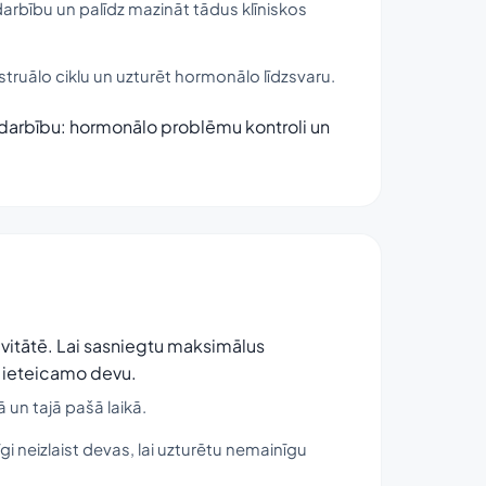
arbību un palīdz mazināt tādus klīniskos
nstruālo ciklu un uzturēt hormonālo līdzsvaru.
u darbību: hormonālo problēmu kontroli un
ivitātē. Lai sasniegtu maksimālus
ot ieteicamo devu.
ā un tajā pašā laikā.
gi neizlaist devas, lai uzturētu nemainīgu