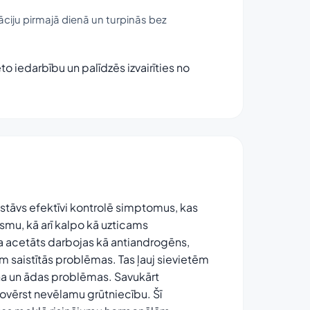
āciju pirmajā dienā un turpinās bez
o iedarbību un palīdzēs izvairīties no
stāvs efektīvi kontrolē simptomus, kas
ismu, kā arī kalpo kā uzticams
na acetāts darbojas kā antiandrogēns,
m saistītās problēmas. Tas ļauj sievietēm
a un ādas problēmas. Savukārt
 novērst nevēlamu grūtniecību. Šī