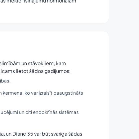
, kas meklē risinājumu hormonālām
u slimībām un stāvokļiem, kam
eicams lietot šādos gadījumos:
ības.
 ķermeņa, ko var izraisīt paaugstināts
aucējumi un citi endokrīnās sistēmas
, un Diane 35 var būt svarīga šādas