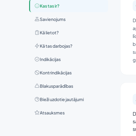
Kas tas ir?
Savienojums
D
a
Kā lietot?
l
b
Kā tas darbojas?
s
Indikācijas
g
Kontrindikācijas
Blakusparādības
Bieži uzdotie jautājumi
Atsauksmes
D
s
s