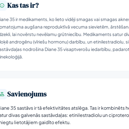
Kas tas ir?
iane 35 ir medikaments, ko lieto vidēji smagas vai smagas aknes,
pmatojuma augšana reproduktīvā vecuma sievietēm, ārstēšanai. 
īdzekli, lai novērstu nevēlamu grūtniecību. Medikaments satur di
loķē androgēnu (vīriešu hormonu) darbību, un etinilestradiolu, s
astāvdaļas nodrošina Diane 35 visaptverošu iedarbību, padarot 
inekoloģijā.
Savienojums
iane 35 sastāvs ir tā efektivitātes atslēga. Tas ir kombinēts 
atur divas galvenās sastāvdaļas: etinilestradiolu un ciprotero
niegtu lietotājiem gaidīto efektu.