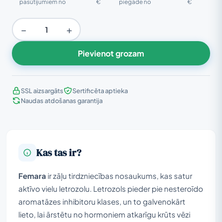
pasūtījumiem no
€
piegāde no
€
−
+
Pievienot grozam
SSL aizsargāts
Sertificēta aptieka
Naudas atdošanas garantija
Kas tas ir?
Femara
ir zāļu tirdzniecības nosaukums, kas satur
aktīvo vielu letrozolu. Letrozols pieder pie nesteroīdo
aromatāzes inhibitoru klases, un to galvenokārt
lieto, lai ārstētu no hormoniem atkarīgu krūts vēzi