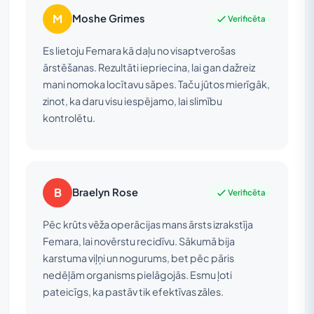
M
Moshe Grimes
Verificēta
Es lietoju Femara kā daļu no visaptverošas
ārstēšanas. Rezultāti iepriecina, lai gan dažreiz
mani nomoka locītavu sāpes. Taču jūtos mierīgāk,
zinot, ka daru visu iespējamo, lai slimību
kontrolētu.
B
Braelyn Rose
Verificēta
Pēc krūts vēža operācijas mans ārsts izrakstīja
Femara, lai novērstu recidīvu. Sākumā bija
karstuma viļņi un nogurums, bet pēc pāris
nedēļām organisms pielāgojās. Esmu ļoti
pateicīgs, ka pastāv tik efektīvas zāles.