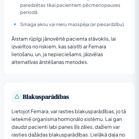
paredzētas tikai pacientiem pēcmenopauzes
periodā.
Smaga aknu vai nieru mazspēja (ar piesardzību).
Ārstam rūpīgi jānovērtē pacienta stāvoklis, lai
izvairītos no riskiem, kas saistīti ar Femara
lietošanu, un, ja nepieciešams, jāizvēlas
alternatīvas ārstēšanas metodes.
Blakusparādības
Lietojot Femara, var rasties blakusparādības, jo tā
ietekmē organisma hormonālo sistēmu. Lai gan
daudzi pacienti labi panes šīs zāles, dažiem var
rasties dažādas blakusparādības. Lielākā daļa no