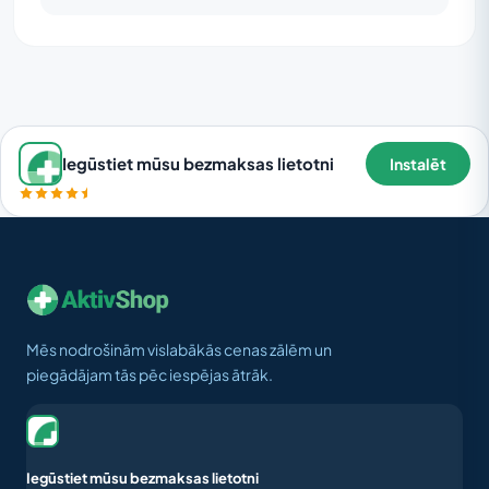
Iegūstiet mūsu bezmaksas lietotni
Instalēt
Mēs nodrošinām vislabākās cenas zālēm un
piegādājam tās pēc iespējas ātrāk.
Iegūstiet mūsu bezmaksas lietotni