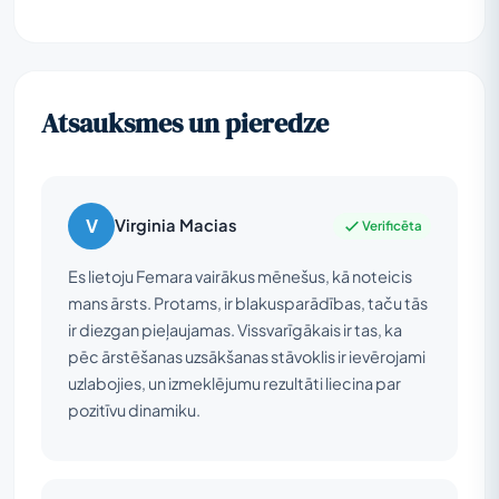
Atsauksmes un pieredze
V
Virginia Macias
Verificēta
Es lietoju Femara vairākus mēnešus, kā noteicis
mans ārsts. Protams, ir blakusparādības, taču tās
ir diezgan pieļaujamas. Vissvarīgākais ir tas, ka
pēc ārstēšanas uzsākšanas stāvoklis ir ievērojami
uzlabojies, un izmeklējumu rezultāti liecina par
pozitīvu dinamiku.