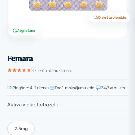
Diskrēta piegāde
Atgriešana
Femara
3 klientu atsauksmes
Piegāde: 4–7 dienas
Droši maksājumu veidi
24/7 atbalsts
Aktīvā viela:
Letrozole
2.5mg