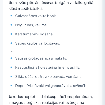
tiem izzūd pēc ārstēšanas beigām vai laika gaitā
kļūst mazāk izteikti.
Galvassāpes vai reibonis.
Nogurums, vājums.
Karstuma viļņi, svīšana.
Sāpes kaulos vai locītavās.
li>
Sausas gļotādas, īpaši maksts.
Paaugstināts holesterīna līmenis asinīs.
Slikta dūša, dažreiz ko pavada vemšana.
Depresīvi stāvokļi vai garastāvokļa svārstības.
Ja rodas nopietnas blakusparādības, piemēram,
smagas alerģiskas reakcijas vai ievērojama