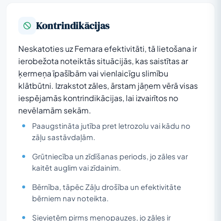
Kontrindikācijas
Neskatoties uz Femara efektivitāti, tā lietošana ir
ierobežota noteiktās situācijās, kas saistītas ar
ķermeņa īpašībām vai vienlaicīgu slimību
klātbūtni. Izrakstot zāles, ārstam jāņem vērā visas
iespējamās kontrindikācijas, lai izvairītos no
nevēlamām sekām.
Paaugstināta jutība pret letrozolu vai kādu no
zāļu sastāvdaļām.
Grūtniecība un zīdīšanas periods, jo zāles var
kaitēt auglim vai zīdainim.
Bērnība, tāpēc Zāļu drošība un efektivitāte
bērniem nav noteikta.
Sievietēm pirms menopauzes, jo zāles ir