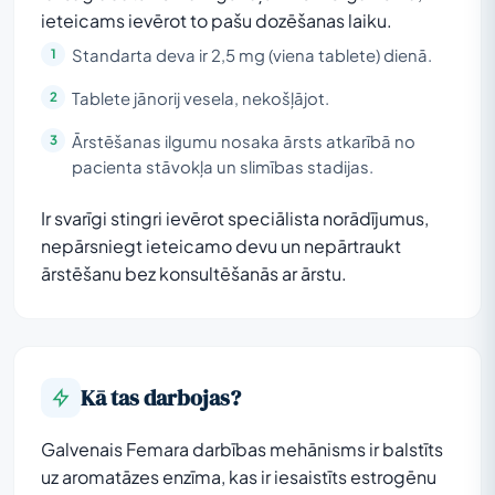
ieteicams ievērot to pašu dozēšanas laiku.
Standarta deva ir 2,5 mg (viena tablete) dienā.
Tablete jānorij vesela, nekošļājot.
Ārstēšanas ilgumu nosaka ārsts atkarībā no
pacienta stāvokļa un slimības stadijas.
Ir svarīgi stingri ievērot speciālista norādījumus,
nepārsniegt ieteicamo devu un nepārtraukt
ārstēšanu bez konsultēšanās ar ārstu.
Kā tas darbojas?
Galvenais Femara darbības mehānisms ir balstīts
uz aromatāzes enzīma, kas ir iesaistīts estrogēnu