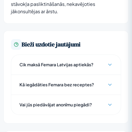
stāvokļa pasliktināšanās, nekavējoties
jākonsultējas ar ārstu.
Bieži uzdotie jautājumi
Cik maksā Femara Latvijas aptiekās?
Kā iegādāties Femara bez receptes?
Vai jūs piedāvājat anonīmu piegādi?