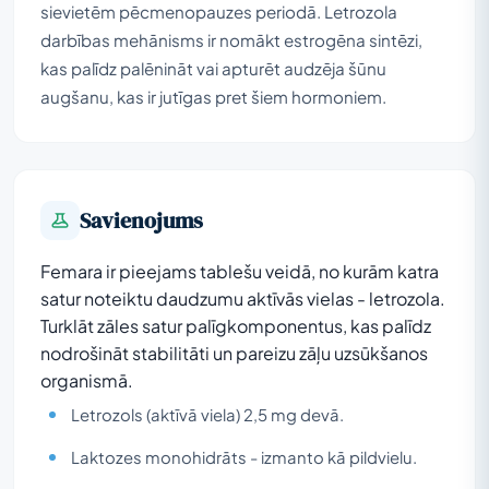
sievietēm pēcmenopauzes periodā. Letrozola
darbības mehānisms ir nomākt estrogēna sintēzi,
kas palīdz palēnināt vai apturēt audzēja šūnu
augšanu, kas ir jutīgas pret šiem hormoniem.
Savienojums
Femara ir pieejams tablešu veidā, no kurām katra
satur noteiktu daudzumu aktīvās vielas - letrozola.
Turklāt zāles satur palīgkomponentus, kas palīdz
nodrošināt stabilitāti un pareizu zāļu uzsūkšanos
organismā.
Letrozols (aktīvā viela) 2,5 mg devā.
Laktozes monohidrāts - izmanto kā pildvielu.