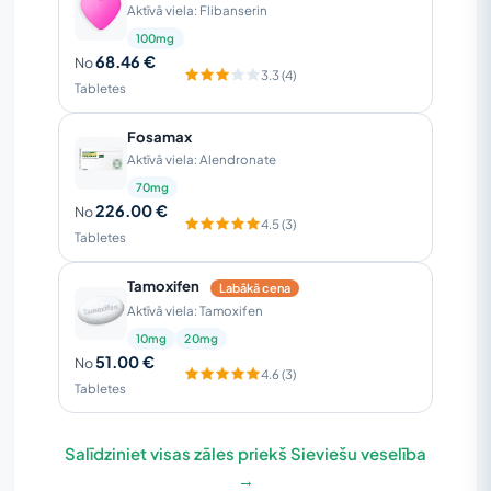
Aktīvā viela: Flibanserin
100mg
68.46 €
No
3.3 (4)
Tabletes
Fosamax
Aktīvā viela: Alendronate
70mg
226.00 €
No
4.5 (3)
Tabletes
Tamoxifen
Labākā cena
Aktīvā viela: Tamoxifen
10mg
20mg
51.00 €
No
4.6 (3)
Tabletes
Salīdziniet visas zāles priekš Sieviešu veselība
→