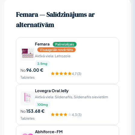
Femara — Salīdzinājums ar
alternatīvām
Femara
Pašreizējais
Visaugstāk novērtēts
Aktīvā viela: Letrozole
2.5mg
96.00 €
No
4.7 (3)
Tabletes
Lovegra Oral Jelly
Aktīvā viela: Sildenafils, Sildenafils sievietēm
100mg
153.68 €
No
4.3 (3)
Tabletes
Abhiforce-FM