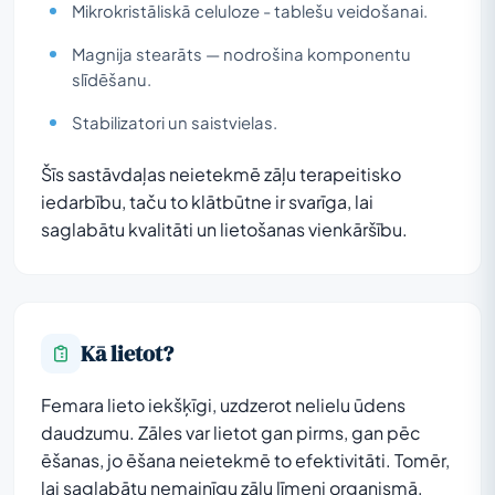
Mikrokristāliskā celuloze - tablešu veidošanai.
Magnija stearāts — nodrošina komponentu
slīdēšanu.
Stabilizatori un saistvielas.
Šīs sastāvdaļas neietekmē zāļu terapeitisko
iedarbību, taču to klātbūtne ir svarīga, lai
saglabātu kvalitāti un lietošanas vienkāršību.
Kā lietot?
Femara lieto iekšķīgi, uzdzerot nelielu ūdens
daudzumu. Zāles var lietot gan pirms, gan pēc
ēšanas, jo ēšana neietekmē to efektivitāti. Tomēr,
lai saglabātu nemainīgu zāļu līmeni organismā,