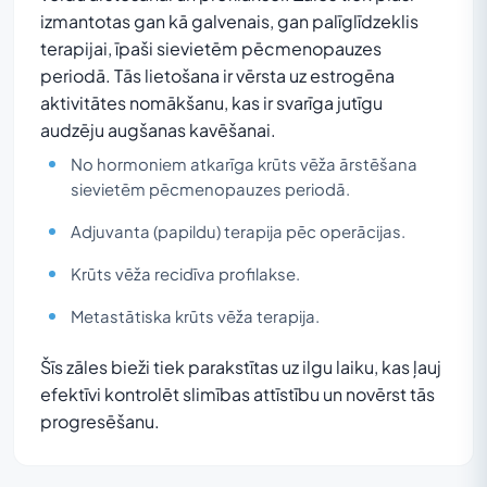
izmantotas gan kā galvenais, gan palīglīdzeklis
terapijai, īpaši sievietēm pēcmenopauzes
periodā. Tās lietošana ir vērsta uz estrogēna
aktivitātes nomākšanu, kas ir svarīga jutīgu
audzēju augšanas kavēšanai.
No hormoniem atkarīga krūts vēža ārstēšana
sievietēm pēcmenopauzes periodā.
Adjuvanta (papildu) terapija pēc operācijas.
Krūts vēža recidīva profilakse.
Metastātiska krūts vēža terapija.
Šīs zāles bieži tiek parakstītas uz ilgu laiku, kas ļauj
efektīvi kontrolēt slimības attīstību un novērst tās
progresēšanu.