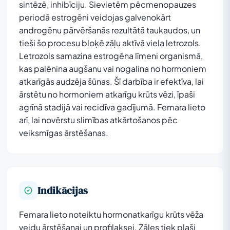
sintēzē, inhibīciju. Sievietēm pēcmenopauzes
periodā estrogēni veidojas galvenokārt
androgēnu pārvēršanās rezultātā taukaudos, un
tieši šo procesu bloķē zāļu aktīvā viela letrozols.
Letrozols samazina estrogēna līmeni organismā,
kas palēnina augšanu vai nogalina no hormoniem
atkarīgās audzēja šūnas. Šī darbība ir efektīva, lai
ārstētu no hormoniem atkarīgu krūts vēzi, īpaši
agrīnā stadijā vai recidīva gadījumā. Femara lieto
arī, lai novērstu slimības atkārtošanos pēc
veiksmīgas ārstēšanas.
Indikācijas
Femara lieto noteiktu hormonatkarīgu krūts vēža
veidu ārstēšanai un profilaksei. Zāles tiek plaši