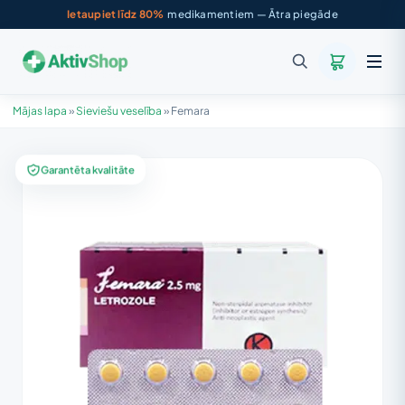
Ietaupiet līdz 80%
medikamentiem — Ātra piegāde
Mājas lapa
»
Sieviešu veselība
»
Femara
Garantēta kvalitāte