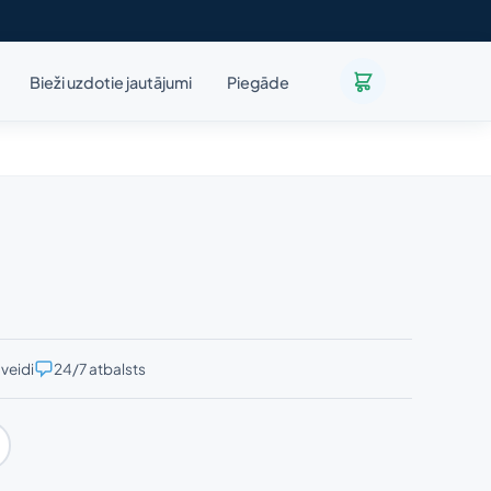
Bieži uzdotie jautājumi
Piegāde
veidi
24/7 atbalsts