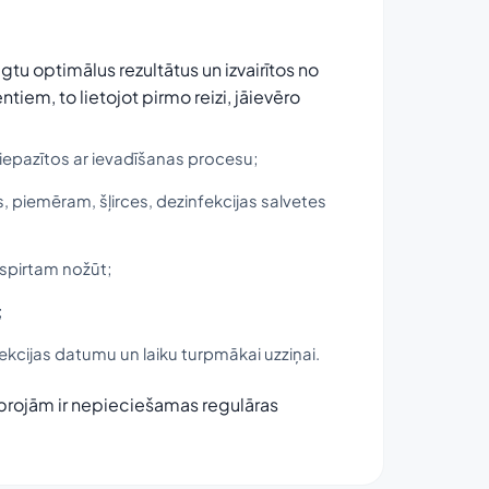
egtu optimālus rezultātus un izvairītos no
em, to lietojot pirmo reizi, jāievēro
bā iepazītos ar ievadīšanas procesu;
, piemēram, šļirces, dezinfekcijas salvetes
t spirtam nožūt;
;
injekcijas datumu un laiku turpmākai uzziņai.
joprojām ir nepieciešamas regulāras