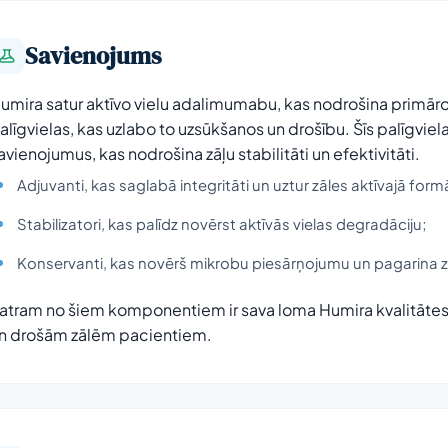
Savienojums
umira satur aktīvo vielu adalimumabu, kas nodrošina primāro t
alīgvielas, kas uzlabo to uzsūkšanos un drošību. Šīs palīgviel
avienojumus, kas nodrošina zāļu stabilitāti un efektivitāti.
Adjuvanti, kas saglabā integritāti un uztur zāles aktīvajā form
Stabilizatori, kas palīdz novērst aktīvās vielas degradāciju;
Konservanti, kas novērš mikrobu piesārņojumu un pagarina z
atram no šiem komponentiem ir sava loma Humira kvalitāte
n drošām zālēm pacientiem.