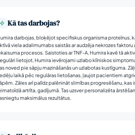
Kā tas darbojas?
umira darbojas, bloķējot specifiskus organisma proteīnus, ka
ktīvā viela adalimumabs saistās ar audzēja nekrozes faktoru a
ekaisuma procesos. Saistoties ar TNF-A, Humira kavē tā aktiv
egulāri lietojot, Humira ievērojami uzlabo klīniskos simptom
as noved pie sāpju mazināšanās un uzlabotas kustīguma. Zāļu
edēļu laikā pēc regulāras lietošanas, ļaujot pacientiem atgr
āpēm. Zāles arī palīdz palēnināt slimības progresēšanu, kas ir
eimatoīdā artrīta, gadījumā. Tas uzsver personalizēta ārstēšan
asniegtu maksimālus rezultātus.