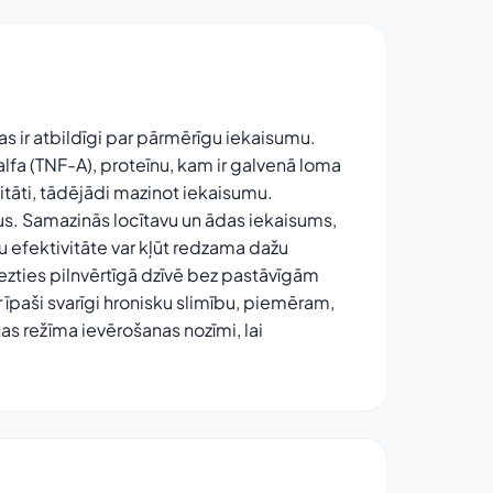
s ir atbildīgi par pārmērīgu iekaisumu.
lfa (TNF-A), proteīnu, kam ir galvenā loma
itāti, tādējādi mazinot iekaisumu.
us. Samazinās locītavu un ādas iekaisums,
 efektivitāte var kļūt redzama dažu
iezties pilnvērtīgā dzīvē bez pastāvīgām
 īpaši svarīgi hronisku slimību, piemēram,
as režīma ievērošanas nozīmi, lai