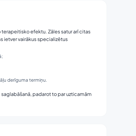
erapeitisko efektu. Zāles satur arī citas
as ietver vairākus specializētus
ā;
āļu derīguma termiņu.
s saglabāšanā, padarot to par uzticamām