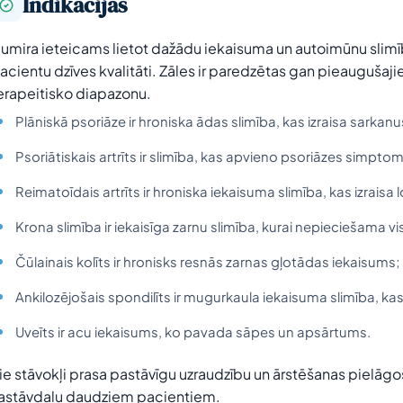
Indikācijas
umira ieteicams lietot dažādu iekaisuma un autoimūnu slimī
acientu dzīves kvalitāti. Zāles ir paredzētas gan pieaugušaj
erapeitisko diapazonu.
Plāniskā psoriāze ir hroniska ādas slimība, kas izraisa sarkan
Psoriātiskais artrīts ir slimība, kas apvieno psoriāzes simpto
Reimatoīdais artrīts ir hroniska iekaisuma slimība, kas izraisa
Krona slimība ir iekaisīga zarnu slimība, kurai nepieciešama 
Čūlainais kolīts ir hronisks resnās zarnas gļotādas iekaisums;
Ankilozējošais spondilīts ir mugurkaula iekaisuma slimība, kas i
Uveīts ir acu iekaisums, ko pavada sāpes un apsārtums.
ie stāvokļi prasa pastāvīgu uzraudzību un ārstēšanas pielāgo
astāvdaļu daudziem pacientiem.