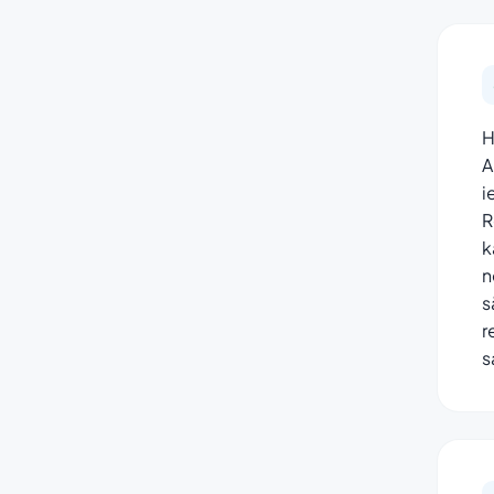
H
A
i
R
k
n
s
r
s