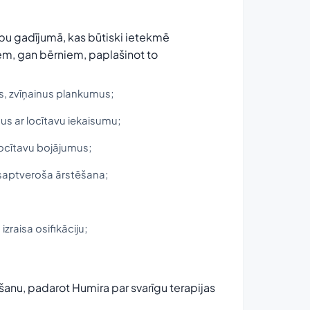
bu gadījumā, kas būtiski ietekmē
iem, gan bērniem, paplašinot to
us, zvīņainus plankumus;
mus ar locītavu iekaisumu;
 locītavu bojājumus;
visaptveroša ārstēšana;
zraisa osifikāciju;
šanu, padarot Humira par svarīgu terapijas