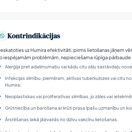
Kontrindikācijas
eskatoties uz Humira efektivitāti, pirms lietošanas jāņem vērā 
o iespējamām problēmām, nepieciešama rūpīga pārbaude un 
Alerģija pret adalimumabu vai kādu citu zāļu sastāvdaļu nove
Infekcijas slimību, piemēram, aktīvas tuberkulozes vai citu nop
Humira;
Neoplastiskas vai proliferatīvas slimības, jo zāles var ietekm
Grūtniecība un barošana ar krūti prasa īpašu uzmanību un kon
Ārstēšanas laikā jāizvairās no dzīvu vakcīnu lietošanas.