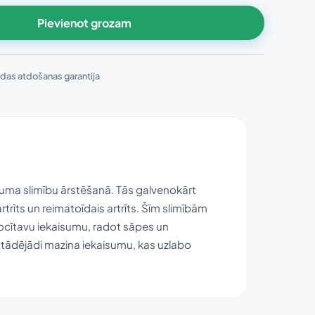
Pievienot grozam
das atdošanas garantija
suma slimību ārstēšanā. Tās galvenokārt
rtrīts un reimatoīdais artrīts. Šīm slimībām
locītavu iekaisumu, radot sāpes un
 tādējādi mazina iekaisumu, kas uzlabo