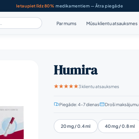
Ietaupiet līdz 80%
medikamentiem — Ātra piegāde
Par mums
Mūsu klientu atsauksmes
Humira
3 klientu atsauksmes
Piegāde: 4–7 dienas
Droši maksājumu 
20 mg / 0.4 ml
40 mg / 0.8 ml