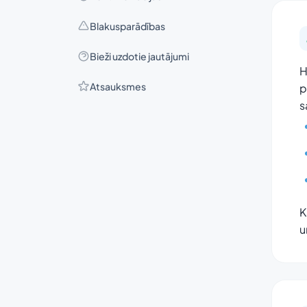
Blakusparādības
Bieži uzdotie jautājumi
H
Atsauksmes
p
s
K
u