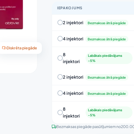
IEPAKOJUMS
2 injektori
Bezmaksas ātrā piegāde
4 injektori
Bezmaksas ātrā piegāde
Diskrēta piegāde
8
Labākais piedāvājums
injektori
-5%
2 injektori
Bezmaksas ātrā piegāde
4 injektori
Bezmaksas ātrā piegāde
8
Labākais piedāvājums
injektori
-5%
Bezmaksas piegāde pasūtījumiem no
200.0