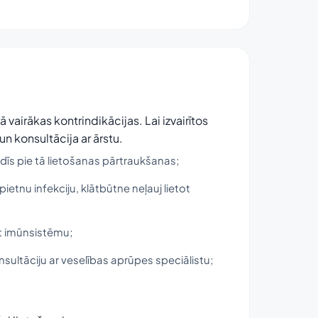
vairākas kontrindikācijas. Lai izvairītos
konsultācija ar ārstu.
dīs pie tā lietošanas pārtraukšanas;
ietnu infekciju, klātbūtne neļauj lietot
ēt imūnsistēmu;
sultāciju ar veselības aprūpes speciālistu;