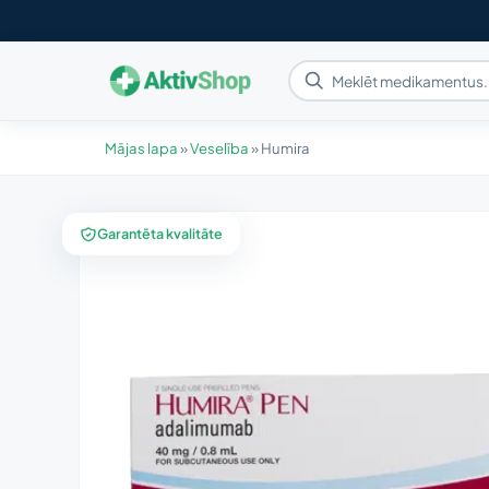
Mājas lapa
»
Veselība
»
Humira
Garantēta kvalitāte