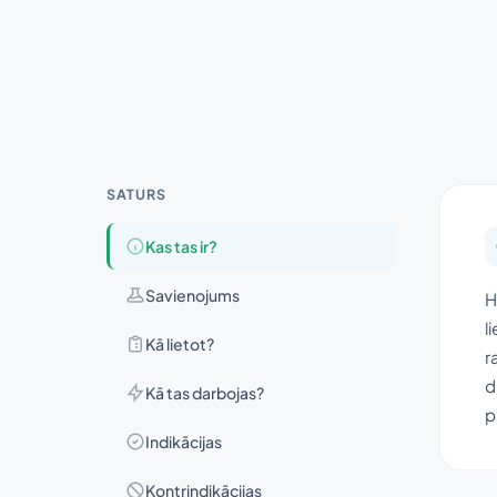
SATURS
Kas tas ir?
Savienojums
H
l
Kā lietot?
r
d
Kā tas darbojas?
p
Indikācijas
Kontrindikācijas