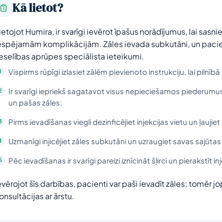
Kā lietot?
ietojot Humira, ir svarīgi ievērot īpašus norādījumus, lai sasni
espējamām komplikācijām. Zāles ievada subkutāni, un pacienti
eselības aprūpes speciālista ieteikumi.
Vispirms rūpīgi izlasiet zālēm pievienoto instrukciju, lai pilnī
Ir svarīgi iepriekš sagatavot visus nepieciešamos piederumus
un pašas zāles;
Pirms ievadīšanas viegli dezinficējiet injekcijas vietu un ļaujie
Uzmanīgi injicējiet zāles subkutāni un uzraugiet savas sajūtas
Pēc ievadīšanas ir svarīgi pareizi iznīcināt šļirci un pierakstīt 
evērojot šīs darbības, pacienti var paši ievadīt zāles; tomēr 
onsultācijas ar ārstu.