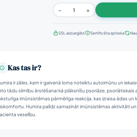
−
+
SSL aizsargāts
Sertificēta aptieka
Nau
Kas tas ir?
umira ir zāles, kam ir galvenā loma noteiktu autoimūnu un iekai
ieto tādu slimību ārstēšanai kā plāksnīšu psoriāze, psoriātiskais a
aksturīga imūnsistēmas pārmērīga reakcija, kas izraisa ādas un 
iskomfortu. Humira palīdz samazināt imūnsistēmas aktivitāti un
acienta veselību.