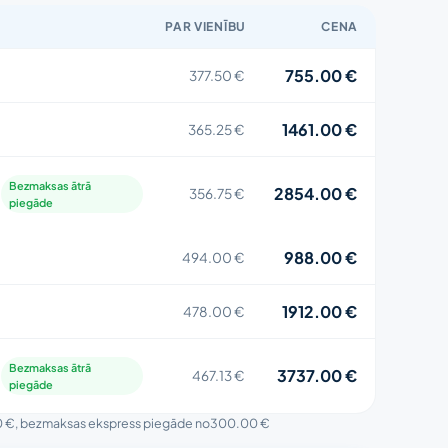
PAR VIENĪBU
CENA
755.00 €
377.50 €
1461.00 €
365.25 €
Bezmaksas ātrā
2854.00 €
356.75 €
piegāde
988.00 €
494.00 €
1912.00 €
478.00 €
Bezmaksas ātrā
3737.00 €
467.13 €
piegāde
0 €
, bezmaksas ekspress piegāde no
300.00 €