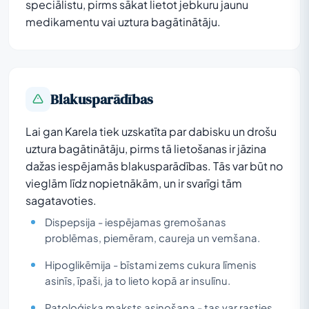
speciālistu, pirms sākat lietot jebkuru jaunu
medikamentu vai uztura bagātinātāju.
Blakusparādības
Lai gan Karela tiek uzskatīta par dabisku un drošu
uztura bagātinātāju, pirms tā lietošanas ir jāzina
dažas iespējamās blakusparādības. Tās var būt no
vieglām līdz nopietnākām, un ir svarīgi tām
sagatavoties.
Dispepsija - iespējamas gremošanas
problēmas, piemēram, caureja un vemšana.
Hipoglikēmija - bīstami zems cukura līmenis
asinīs, īpaši, ja to lieto kopā ar insulīnu.
Patoloģiska maksts asiņošana - tas var rasties