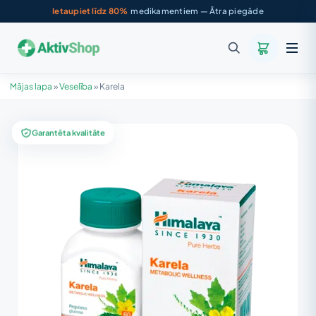
Ietaupiet līdz 80%
medikamentiem — Ātra piegāde
Mājas lapa
»
Veselība
»
Karela
Garantēta kvalitāte