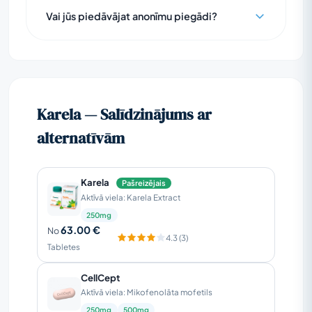
Vai jūs piedāvājat anonīmu piegādi?
Karela — Salīdzinājums ar
alternatīvām
Karela
Pašreizējais
Aktīvā viela: Karela Extract
250mg
63.00 €
No
4.3 (3)
Tabletes
CellCept
Aktīvā viela: Mikofenolāta mofetils
250mg
500mg