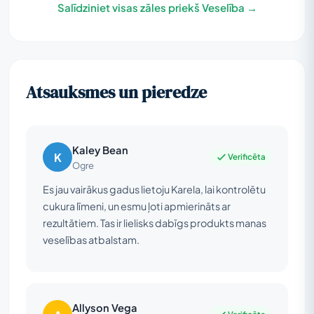
Salīdziniet visas zāles priekš Veselība →
Atsauksmes un pieredze
Kaley Bean
K
Verificēta
Ogre
Es jau vairākus gadus lietoju Karela, lai kontrolētu
cukura līmeni, un esmu ļoti apmierināts ar
rezultātiem. Tas ir lielisks dabīgs produkts manas
veselības atbalstam.
Allyson Vega