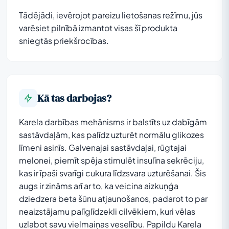
Tādējādi, ievērojot pareizu lietošanas režīmu, jūs
varēsiet pilnībā izmantot visas šī produkta
sniegtās priekšrocības.
Kā tas darbojas?
Karela darbības mehānisms ir balstīts uz dabīgām
sastāvdaļām, kas palīdz uzturēt normālu glikozes
līmeni asinīs. Galvenajai sastāvdaļai, rūgtajai
melonei, piemīt spēja stimulēt insulīna sekrēciju,
kas ir īpaši svarīgi cukura līdzsvara uzturēšanai. Šis
augs ir zināms arī ar to, ka veicina aizkuņģa
dziedzera beta šūnu atjaunošanos, padarot to par
neaizstājamu palīglīdzekli cilvēkiem, kuri vēlas
uzlabot savu vielmaiņas veselību. Papildu Karela