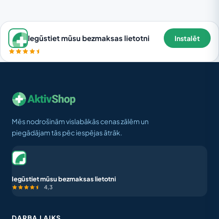
Iegūstiet mūsu bezmaksas lietotni
Instalēt
Mēs nodrošinām vislabākās cenas zālēm un
piegādājam tās pēc iespējas ātrāk.
Iegūstiet mūsu bezmaksas lietotni
4,3
DARBA LAIKS