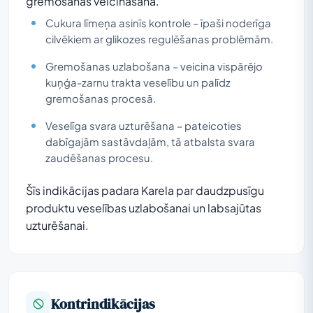
gremošanas veicināšanā.
Cukura līmeņa asinīs kontrole – īpaši noderīga
cilvēkiem ar glikozes regulēšanas problēmām.
Gremošanas uzlabošana – veicina vispārējo
kuņģa-zarnu trakta veselību un palīdz
gremošanas procesā.
Veselīga svara uzturēšana – pateicoties
dabīgajām sastāvdaļām, tā atbalsta svara
zaudēšanas procesu.
Šīs indikācijas padara Karela par daudzpusīgu
produktu veselības uzlabošanai un labsajūtas
uzturēšanai.
Kontrindikācijas