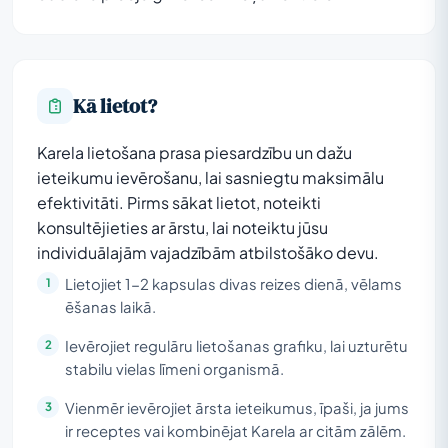
Kā lietot?
Karela lietošana prasa piesardzību un dažu
ieteikumu ievērošanu, lai sasniegtu maksimālu
efektivitāti. Pirms sākat lietot, noteikti
konsultējieties ar ārstu, lai noteiktu jūsu
individuālajām vajadzībām atbilstošāko devu.
Lietojiet 1-2 kapsulas divas reizes dienā, vēlams
ēšanas laikā.
Ievērojiet regulāru lietošanas grafiku, lai uzturētu
stabilu vielas līmeni organismā.
Vienmēr ievērojiet ārsta ieteikumus, īpaši, ja jums
ir receptes vai kombinējat Karela ar citām zālēm.