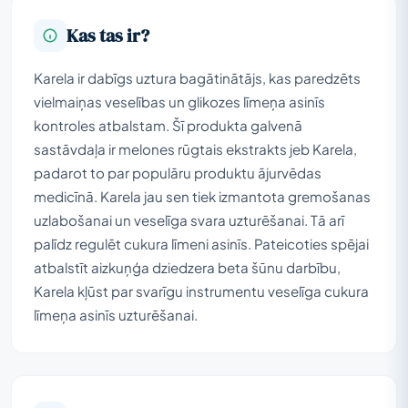
Kas tas ir?
Karela ir dabīgs uztura bagātinātājs, kas paredzēts
vielmaiņas veselības un glikozes līmeņa asinīs
kontroles atbalstam. Šī produkta galvenā
sastāvdaļa ir melones rūgtais ekstrakts jeb Karela,
padarot to par populāru produktu ājurvēdas
medicīnā. Karela jau sen tiek izmantota gremošanas
uzlabošanai un veselīga svara uzturēšanai. Tā arī
palīdz regulēt cukura līmeni asinīs. Pateicoties spējai
atbalstīt aizkuņģa dziedzera beta šūnu darbību,
Karela kļūst par svarīgu instrumentu veselīga cukura
līmeņa asinīs uzturēšanai.