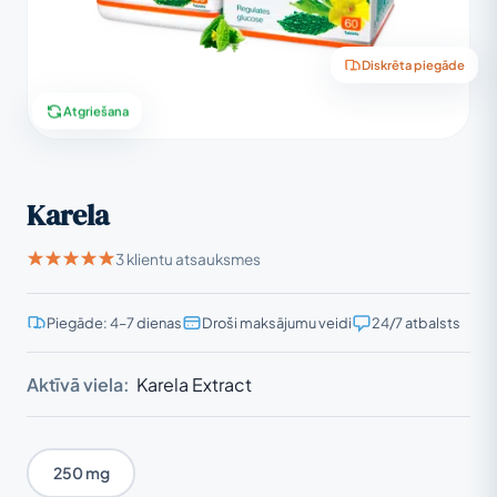
Diskrēta piegāde
Atgriešana
Karela
3 klientu atsauksmes
Piegāde: 4–7 dienas
Droši maksājumu veidi
24/7 atbalsts
Aktīvā viela:
Karela Extract
250 mg