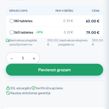
IEPAKOJUMS
PAR VIENĪBU
CENA
63.00 €
180 tabletes
0.35 €
79.00 €
360 tabletes
0.22 €
Bezmaksas piegāde
200.00
, bezmaksas ekspress
300.00
pasūtījumiem no
€
piegāde no
€
−
+
Pievienot grozam
SSL aizsargāts
Sertificēta aptieka
Naudas atdošanas garantija