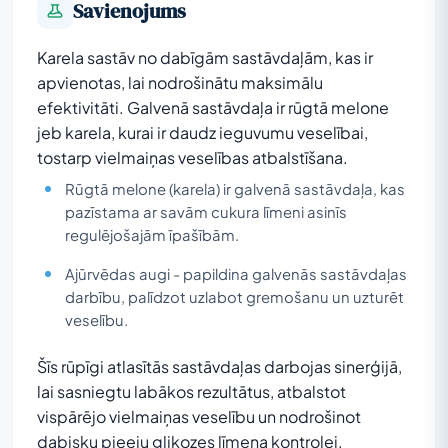
Savienojums
Karela sastāv no dabīgām sastāvdaļām, kas ir
apvienotas, lai nodrošinātu maksimālu
efektivitāti. Galvenā sastāvdaļa ir rūgtā melone
jeb karela, kurai ir daudz ieguvumu veselībai,
tostarp vielmaiņas veselības atbalstīšana.
Rūgtā melone (karela) ir galvenā sastāvdaļa, kas
pazīstama ar savām cukura līmeni asinīs
regulējošajām īpašībām.
Ajūrvēdas augi - papildina galvenās sastāvdaļas
darbību, palīdzot uzlabot gremošanu un uzturēt
veselību.
Šīs rūpīgi atlasītās sastāvdaļas darbojas sinerģijā,
lai sasniegtu labākos rezultātus, atbalstot
vispārējo vielmaiņas veselību un nodrošinot
dabisku pieeju glikozes līmeņa kontrolei.