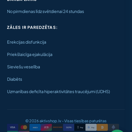
No pirmdienas līdz svētdienai 24 stundas
ZĀLES IR PAREDZĒTAS:
Erekcijas disfunkcija
Priekšlaicīga ejakulācija
Sieviešu veselība
Diabēts
Uzmanības deficīta hiperaktivitātes traucējumi (UDHS)
© 2026 aktivshop.lv - Visas tiesības paturētas
₿

VISA
JCB
G
AMEX
SEPA
Pay
Pay
DISCOVER