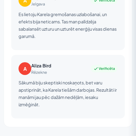
A
Verificēta
Jelgava
Es lietoju Karela gremošanas uzlabošanai, un
efekts bija neticams. Tas man palīdzēja
sabalansēt uzturu un uzturēt enerģiju visas dienas
garumā.
Aliza Bird
A
Verificēta
Rēzekne
Sākumā biju skeptiski noskaņots, bet varu
apstiprināt, ka Karela tiešām darbojas. Rezultāti ir
manāmi jau pēc dažām nedēļām, iesaku
izmēģināt.