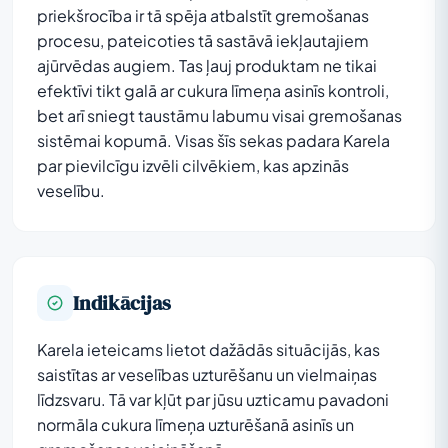
priekšrocība ir tā spēja atbalstīt gremošanas
procesu, pateicoties tā sastāvā iekļautajiem
ajūrvēdas augiem. Tas ļauj produktam ne tikai
efektīvi tikt galā ar cukura līmeņa asinīs kontroli,
bet arī sniegt taustāmu labumu visai gremošanas
sistēmai kopumā. Visas šīs sekas padara Karela
par pievilcīgu izvēli cilvēkiem, kas apzinās
veselību.
Indikācijas
Karela ieteicams lietot dažādās situācijās, kas
saistītas ar veselības uzturēšanu un vielmaiņas
līdzsvaru. Tā var kļūt par jūsu uzticamu pavadoni
normāla cukura līmeņa uzturēšanā asinīs un