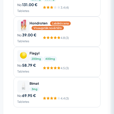
131.00 €
No
3.4 (4)
Tabletes
Hondroten
Labākā cena
Visaugstāk novērtēts
39.00 €
No
4.8 (3)
Tabletes
Flagyl
200mg
400mg
58.79 €
No
4.5 (3)
Tabletes
Bimat
3mg
69.95 €
No
4.4 (3)
Tabletes