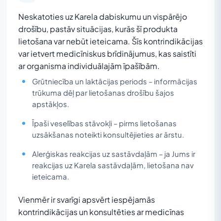
Neskatoties uz Karela dabiskumu un vispārējo
drošību, pastāv situācijas, kurās šī produkta
lietošana var nebūt ieteicama. Šīs kontrindikācijas
var ietvert medicīniskus brīdinājumus, kas saistīti
ar organisma individuālajām īpašībām.
Grūtniecība un laktācijas periods – informācijas
trūkuma dēļ par lietošanas drošību šajos
apstākļos.
Īpaši veselības stāvokļi – pirms lietošanas
uzsākšanas noteikti konsultējieties ar ārstu.
Alerģiskas reakcijas uz sastāvdaļām – ja Jums ir
reakcijas uz Karela sastāvdaļām, lietošana nav
ieteicama.
Vienmēr ir svarīgi apsvērt iespējamās
kontrindikācijas un konsultēties ar medicīnas