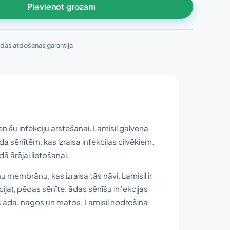
Pievienot grozam
das atdošanas garantija
nīšu infekciju ārstēšanai. Lamisil galvenā
da sēnītēm, kas izraisa infekcijas cilvēkiem.
ā ārējai lietošanai.
nu membrānu, kas izraisa tās nāvi. Lamisil ir
ja), pēdas sēnīte, ādas sēnīšu infekcijas
s ādā, nagos un matos, Lamisil nodrošina