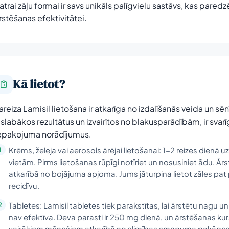
atrai zāļu formai ir savs unikāls palīgvielu sastāvs, kas pared
rstēšanas efektivitātei.
Kā lietot?
areiza Lamisil lietošana ir atkarīga no izdalīšanās veida un sēn
islabākos rezultātus un izvairītos no blakusparādībām, ir svarī
epakojuma norādījumus.
Krēms, želeja vai aerosols ārējai lietošanai: 1-2 reizes dienā u
vietām. Pirms lietošanas rūpīgi notīriet un nosusiniet ādu. Ārs
atkarībā no bojājuma apjoma. Jums jāturpina lietot zāles pat
recidīvu.
Tabletes: Lamisil tabletes tiek parakstītas, lai ārstētu nagu un
nav efektīva. Deva parasti ir 250 mg dienā, un ārstēšanas kur
vairākiem mēnešiem atkarībā no slimības smaguma pakāpes 