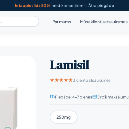
Ietaupiet līdz 80%
medikamentiem — Ātra piegāde
Par mums
Mūsu klientu atsauksmes
Lamisil
3 klientu atsauksmes
Piegāde: 4–7 dienas
Droši maksājumu 
250mg