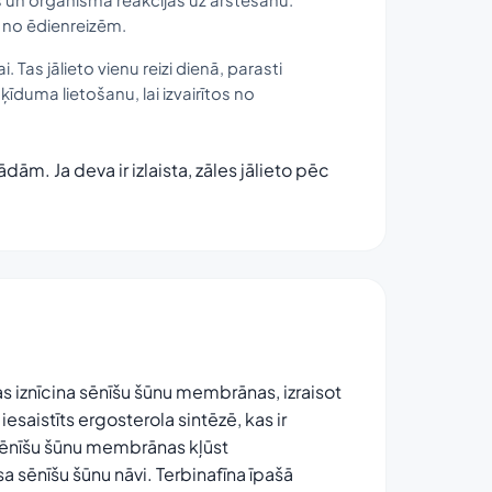
i no ēdienreizēm.
 Tas jālieto vienu reizi dienā, parasti
ķīduma lietošanu, lai izvairītos no
tādām. Ja deva ir izlaista, zāles jālieto pēc
kas iznīcina sēnīšu šūnu membrānas, izraisot
esaistīts ergosterola sintēzē, kas ir
sēnīšu šūnu membrānas kļūst
sa sēnīšu šūnu nāvi. Terbinafīna īpašā