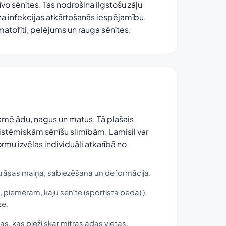
īvo sēnītes. Tas nodrošina ilgstošu zāļu
a infekcijas atkārtošanās iespējamību.
rmatofīti, pelējums un rauga sēnītes.
tekmē ādu, nagus un matus. Tā plašais
sistēmiskām sēnīšu slimībām. Lamisil var
rmu izvēlas individuāli atkarībā no
krāsas maiņa, sabiezēšana un deformācija.
 piemēram, kāju sēnīte (sportista pēda) ),
ze.
as, kas bieži skar mitras ādas vietas,