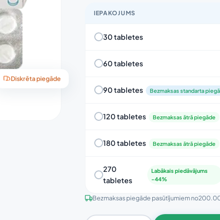
IEPAKOJUMS
30 tabletes
60 tabletes
Diskrēta piegāde
90 tabletes
Bezmaksas standarta pieg
120 tabletes
Bezmaksas ātrā piegāde
180 tabletes
Bezmaksas ātrā piegāde
270
Labākais piedāvājums
tabletes
-44%
Bezmaksas piegāde pasūtījumiem no
200.0