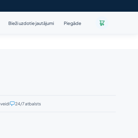
Bieži uzdotie jautājumi
Piegāde
veidi
24/7 atbalsts