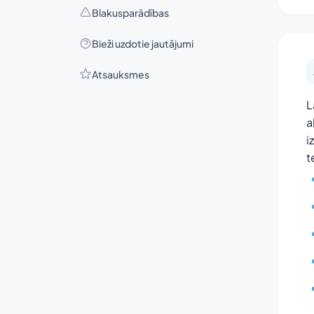
Blakusparādības
Bieži uzdotie jautājumi
Atsauksmes
L
a
i
t