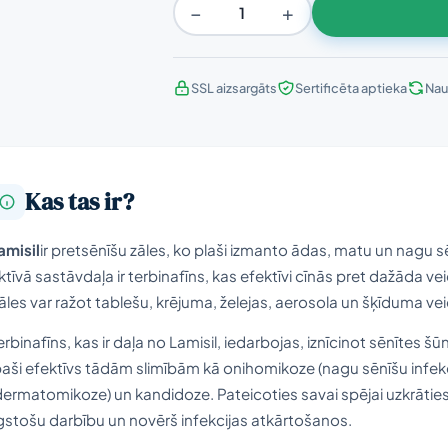
−
+
SSL aizsargāts
Sertificēta aptieka
Nau
Kas tas ir?
amisil
ir pretsēnīšu zāles, ko plaši izmanto ādas, matu un nagu sē
ktīvā sastāvdaļa ir terbinafīns, kas efektīvi cīnās pret dažāda vei
āles var ražot tablešu, krējuma, želejas, aerosola un šķīduma veid
erbinafīns, kas ir daļa no Lamisil, iedarbojas, iznīcinot sēnītes šū
paši efektīvs tādām slimībām kā onihomikoze (nagu sēnīšu infekci
dermatomikoze) un kandidoze. Pateicoties savai spējai uzkrātie
lgstošu darbību un novērš infekcijas atkārtošanos.