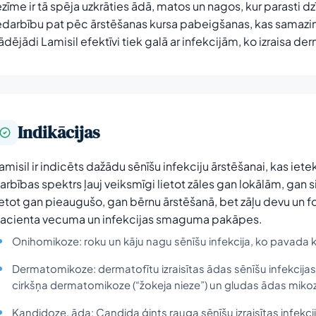
ezīme ir tā spēja uzkrāties ādā, matos un nagos, kur parasti dz
edarbību pat pēc ārstēšanas kursa pabeigšanas, kas samazin
ādējādi Lamisil efektīvi tiek galā ar infekcijām, ko izraisa de
Indikācijas
amisil ir indicēts dažādu sēnīšu infekciju ārstēšanai, kas ie
arbības spektrs ļauj veiksmīgi lietot zāles gan lokālām, gan 
ietot gan pieaugušo, gan bērnu ārstēšanā, bet zāļu devu un fo
acienta vecuma un infekcijas smaguma pakāpes.
Onihomikoze: roku un kāju nagu sēnīšu infekcija, ko pavada 
Dermatomikoze: dermatofītu izraisītas ādas sēnīšu infekcijas,
cirkšņa dermatomikoze (“žokeja nieze”) un gludas ādas miko
Kandidoze. āda: Candida ģints rauga sēnīšu izraisītas infekcij