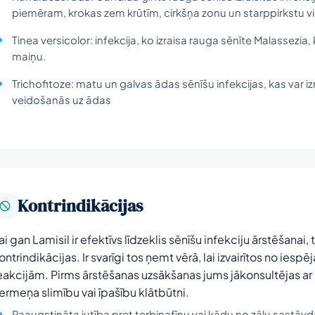
piemēram, krokas zem krūtīm, cirkšņa zonu un starppirkstu vi
Tinea versicolor: infekcija, ko izraisa rauga sēnīte Malassezi
maiņu.
Trichofitoze: matu un galvas ādas sēnīšu infekcijas, kas var iz
veidošanās uz ādas
Kontrindikācijas
ai gan Lamisil ir efektīvs līdzeklis sēnīšu infekciju ārstēšanai,
ontrindikācijas. Ir svarīgi tos ņemt vērā, lai izvairītos no
eakcijām. Pirms ārstēšanas uzsākšanas jums jākonsultējas ar 
ermeņa slimību vai īpašību klātbūtni.
Paaugstināta jutība pret terbinafīnu vai kādu no zāļu sastāvdaļ