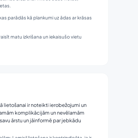
etas.
a, kas parādās kā plankumi uz ādas ar krāsas
raisīt matu izkrišana un iekaisušo vietu
 tā lietošanai ir noteikti ierobežojumi un
 iespējamām komplikācijām un nevēlamām
savu ārstu un jāinformē par jebkādu
ām: Lamisil lietošana ir kontrindicēta, ja ir