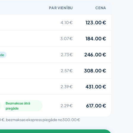
PAR VIENĪBU
CENA
123.00 €
4.10 €
184.00 €
3.07 €
246.00 €
2.73 €
āde
308.00 €
2.57 €
431.00 €
2.39 €
Bezmaksas ātrā
617.00 €
2.29 €
piegāde
0 €
, bezmaksas ekspress piegāde no
300.00 €