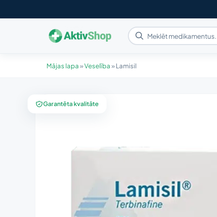
Mājas lapa
»
Veselība
»
Lamisil
Garantēta kvalitāte