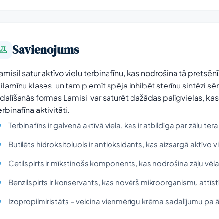
Savienojums
amisil satur aktīvo vielu terbinafīnu, kas nodrošina tā pretsēn
lilamīnu klases, un tam piemīt spēja inhibēt sterīnu sintēzi sēn
zdalīšanās formas Lamisil var saturēt dažādas palīgvielas, kas
erbinafīna aktivitāti.
Terbinafīns ir galvenā aktīvā viela, kas ir atbildīga par zāļu ter
Butilēts hidroksitoluols ir antioksidants, kas aizsargā aktīvo v
Cetilspirts ir mīkstinošs komponents, kas nodrošina zāļu vēl
Benzilspirts ir konservants, kas novērš mikroorganismu attī
Izopropilmiristāts – veicina vienmērīgu krēma sadalījumu pa