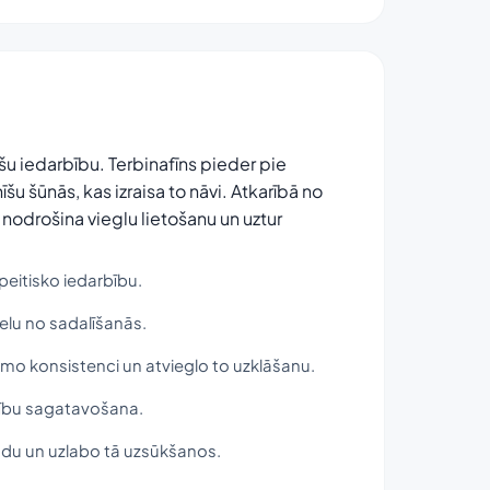
īšu iedarbību. Terbinafīns pieder pie
īšu šūnās, kas izraisa to nāvi. Atkarībā no
 nodrošina vieglu lietošanu un uztur
apeitisko iedarbību.
ielu no sadalīšanās.
amo konsistenci un atvieglo to uzklāšanu.
stību sagatavošana.
 ādu un uzlabo tā uzsūkšanos.