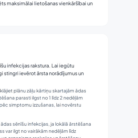
zēts maksimālai lietošanas vienkāršībai un
īšu infekcijas rakstura. Lai iegūtu
gi stingri ievērot ārsta norādījumus un
zklājiet plānu zāļu kārtiņu skartajām ādas
tēšana parasti ilgst no 1 līdz 2 nedēļām
 pēc simptomu izzušanas, lai novērstu
 ādas sēnīšu infekcijas, ja lokālā ārstēšana
ss var ilgt no vairākām nedēļām līdz
un organisma reakcijas uz ārstēšanu.