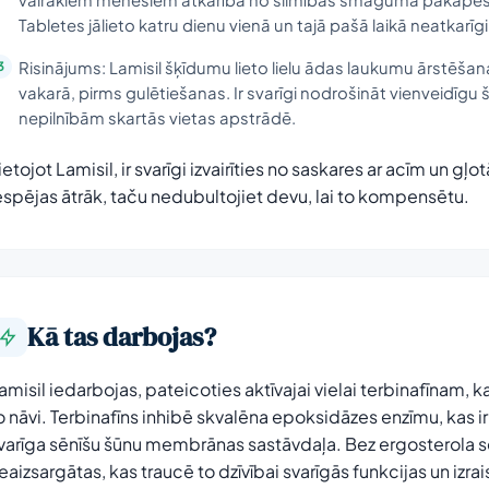
Tabletes jālieto katru dienu vienā un tajā pašā laikā neatkarīg
Risinājums: Lamisil šķīdumu lieto lielu ādas laukumu ārstēšanai.
vakarā, pirms gulētiešanas. Ir svarīgi nodrošināt vienveidīgu š
nepilnībām skartās vietas apstrādē.
ietojot Lamisil, ir svarīgi izvairīties no saskares ar acīm un gļo
espējas ātrāk, taču nedubultojiet devu, lai to kompensētu.
Kā tas darbojas?
amisil iedarbojas, pateicoties aktīvajai vielai terbinafīnam, 
o nāvi. Terbinafīns inhibē skvalēna epoksidāzes enzīmu, kas ir i
varīga sēnīšu šūnu membrānas sastāvdaļa. Bez ergosterola 
eaizsargātas, kas traucē to dzīvībai svarīgās funkcijas un izrai