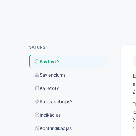
SATURS
Kas tas ir?
Savienojums
L
a
Kā lietot?
Z
Kā tas darbojas?
T
ī
Indikācijas
(
i
Kontrindikācijas