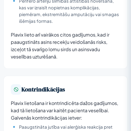
Perifēro artēriju slimības attīstības novēršana,
kas var izraisīt nopietnas komplikācijas,
piemēram, ekstremitāšu amputāciju vai smagas
išēmijas formas.
Plavix lieto arī vairākos citos gadījumos, kad ir
paaugstināts asins recekļu veidošanās risks,
izceļot tā svarīgo lomu sirds un asinsvadu
veselības uzturēšanā.
Kontrindikācijas
Plavix lietošana ir kontrindicēta dažos gadījumos,
kad tā lietošana var kaitēt pacienta veselībai.
Galvenās kontrindikācijas ietver:
Paaugstināta jutība vai alerģiska reakcija pret