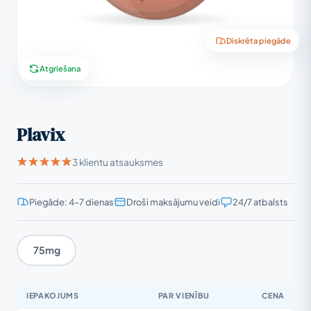
Diskrēta piegāde
Atgriešana
Plavix
3 klientu atsauksmes
Piegāde: 4–7 dienas
Droši maksājumu veidi
24/7 atbalsts
75mg
IEPAKOJUMS
PAR VIENĪBU
CENA