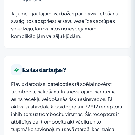
Ja jums ir jautājumi vai bažas par Plavix lietošanu, ir
svarīgi tos apspriest ar savu veselības aprūpes
sniedzēju, lai izvairītos no iespējamām
komplikācijām vai zāļu kļūdām.
Kā tas darbojas?
Plavix darbojas, pateicoties tā spējai novērst
trombocītu salipšanu, kas ievērojami samazina
asins recekļu veidošanās risku asinsvados. Tā
aktīvā sastāvdaļa klopidogrels ir P2Y12 receptoru
inhibitors uz trombocītu virsmas. Šis receptors ir
atbildīgs par trombocītu aktivāciju un to
turpmāko savienojumu savā starpā, kas izraisa