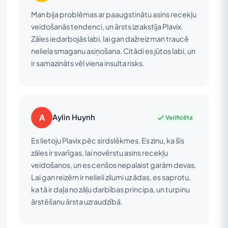
Man bija problēmas ar paaugstinātu asins recekļu
veidošanās tendenci, un ārsts izrakstīja Plavix.
Zāles iedarbojās labi, lai gan dažreiz man traucē
neliela smaganu asiņošana. Citādi es jūtos labi, un
ir samazināts vēl viena insulta risks.
A
Aylin Huynh
Verificēta
Es lietoju Plavix pēc sirdslēkmes. Es zinu, ka šīs
zāles ir svarīgas, lai novērstu asins recekļu
veidošanos, un es cenšos nepalaist garām devas.
Lai gan reizēm ir nelieli zilumi uz ādas, es saprotu,
ka tā ir daļa no zāļu darbības principa, un turpinu
ārstēšanu ārsta uzraudzībā.