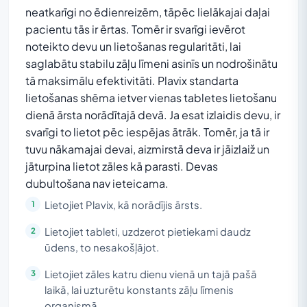
neatkarīgi no ēdienreizēm, tāpēc lielākajai daļai
pacientu tās ir ērtas. Tomēr ir svarīgi ievērot
noteikto devu un lietošanas regularitāti, lai
saglabātu stabilu zāļu līmeni asinīs un nodrošinātu
tā maksimālu efektivitāti. Plavix standarta
lietošanas shēma ietver vienas tabletes lietošanu
dienā ārsta norādītajā devā. Ja esat izlaidis devu, ir
svarīgi to lietot pēc iespējas ātrāk. Tomēr, ja tā ir
tuvu nākamajai devai, aizmirstā deva ir jāizlaiž un
jāturpina lietot zāles kā parasti. Devas
dubultošana nav ieteicama.
Lietojiet Plavix, kā norādījis ārsts.
Lietojiet tableti, uzdzerot pietiekami daudz
ūdens, to nesakošļājot.
Lietojiet zāles katru dienu vienā un tajā pašā
laikā, lai uzturētu konstants zāļu līmenis
organismā.