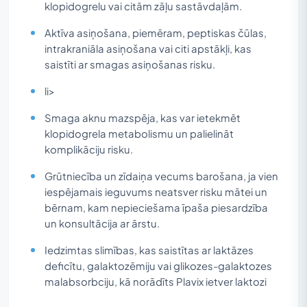
klopidogrelu vai citām zāļu sastāvdaļām.
Aktīva asiņošana, piemēram, peptiskas čūlas,
intrakraniāla asiņošana vai citi apstākļi, kas
saistīti ar smagas asiņošanas risku.
li>
Smaga aknu mazspēja, kas var ietekmēt
klopidogrela metabolismu un palielināt
komplikāciju risku.
Grūtniecība un zīdaiņa vecums barošana, ja vien
iespējamais ieguvums neatsver risku mātei un
bērnam, kam nepieciešama īpaša piesardzība
un konsultācija ar ārstu.
Iedzimtas slimības, kas saistītas ar laktāzes
deficītu, galaktozēmiju vai glikozes-galaktozes
malabsorbciju, kā norādīts Plavix ietver laktozi