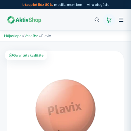
Ietaupiet līdz 80%
medikamentiem — Ātra piegāde
Mājas lapa
»
Veselība
»
Plavix
Garantēta kvalitāte