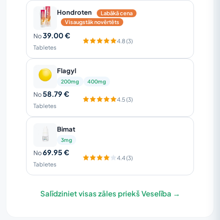
Hondroten
Labākā cena
Visaugstāk novērtēts
39.00 €
No
4.8 (3)
Tabletes
Flagyl
200mg
400mg
58.79 €
No
4.5 (3)
Tabletes
Bimat
3mg
69.95 €
No
4.4 (3)
Tabletes
Salīdziniet visas zāles priekš Veselība →