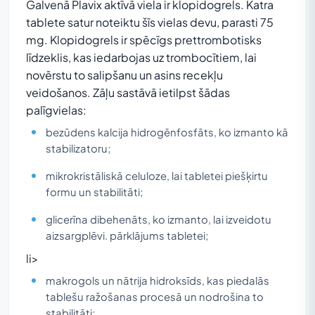
Galvenā Plavix aktīvā viela ir klopidogrels. Katra
tablete satur noteiktu šīs vielas devu, parasti 75
mg. Klopidogrels ir spēcīgs prettrombotisks
līdzeklis, kas iedarbojas uz trombocītiem, lai
novērstu to salipšanu un asins recekļu
veidošanos. Zāļu sastāvā ietilpst šādas
palīgvielas:
bezūdens kalcija hidrogēnfosfāts, ko izmanto kā
stabilizatoru;
mikrokristāliskā celuloze, lai tabletei piešķirtu
formu un stabilitāti;
glicerīna dibehenāts, ko izmanto, lai izveidotu
aizsargplēvi. pārklājums tabletei;
li>
makrogols un nātrija hidroksīds, kas piedalās
tablešu ražošanas procesā un nodrošina to
stabilitāti;