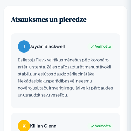
Atsauksmes un pieredze
J
Jaydin Blackwell
Verificēta
Es lietoju Plavix vairākus mēnešus pēc koronāro
artēriju stenta. Zāles palīdz uzturēt manu stāvokli
stabilu, un es jūtos daudz pārliecinātāka.
Nekādas blakusparādības vēl neesmu
novērojusi, taču ir svarīgi regulāri veikt pārbaudes
un uzraudzīt savu veselību.
K
Killian Glenn
Verificēta