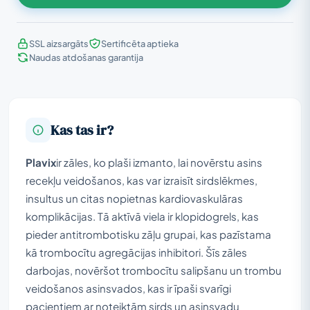
SSL aizsargāts
Sertificēta aptieka
Naudas atdošanas garantija
Kas tas ir?
Plavix
ir zāles, ko plaši izmanto, lai novērstu asins
recekļu veidošanos, kas var izraisīt sirdslēkmes,
insultus un citas nopietnas kardiovaskulāras
komplikācijas. Tā aktīvā viela ir klopidogrels, kas
pieder antitrombotisku zāļu grupai, kas pazīstama
kā trombocītu agregācijas inhibitori. Šīs zāles
darbojas, novēršot trombocītu salipšanu un trombu
veidošanos asinsvados, kas ir īpaši svarīgi
pacientiem ar noteiktām sirds un asinsvadu