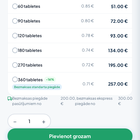
51.00 €
60 tabletes
0.85 €
72.00 €
90 tabletes
0.80 €
93.00 €
120 tabletes
0.78 €
134.00 €
180 tabletes
0.74 €
195.00 €
270 tabletes
0.72 €
360 tabletes
257.00 €
0.71 €
Bezmaksas standarta piegāde
Bezmaksas piegāde
200.00
, bezmaksas ekspress
300.00
pasūtījumiem no
€
piegāde no
€
−
+
Pievienot grozam