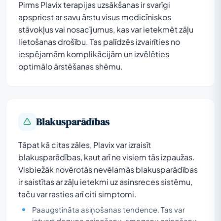
Pirms Plavix terapijas uzsākšanas ir svarīgi
apspriest ar savu ārstu visus medicīniskos
stāvokļus vai nosacījumus, kas var ietekmēt zāļu
lietošanas drošību. Tas palīdzēs izvairīties no
iespējamām komplikācijām un izvēlēties
optimālo ārstēšanas shēmu.
Blakusparādības
Tāpat kā citas zāles, Plavix var izraisīt
blakusparādības, kaut arī ne visiem tās izpaužas.
Visbiežāk novērotās nevēlamās blakusparādības
ir saistītas ar zāļu ietekmi uz asinsreces sistēmu,
taču var rasties arī citi simptomi.
Paaugstināta asiņošanas tendence. Tas var
ietvert deguna asiņošanu, smaganu asiņošanu,