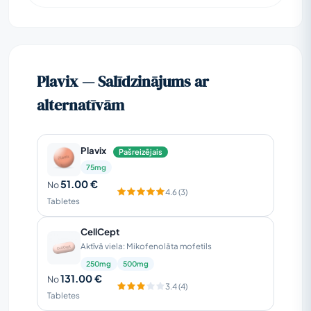
Plavix — Salīdzinājums ar
alternatīvām
Plavix
Pašreizējais
75mg
51.00 €
No
4.6 (3)
Tabletes
CellCept
Aktīvā viela: Mikofenolāta mofetils
250mg
500mg
131.00 €
No
3.4 (4)
Tabletes