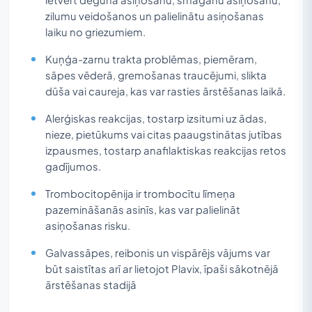
zilumu veidošanos un palielinātu asiņošanas
laiku no griezumiem.
Kuņģa-zarnu trakta problēmas, piemēram,
sāpes vēderā, gremošanas traucējumi, slikta
dūša vai caureja, kas var rasties ārstēšanas laikā.
Alerģiskas reakcijas, tostarp izsitumi uz ādas,
nieze, pietūkums vai citas paaugstinātas jutības
izpausmes, tostarp anafilaktiskas reakcijas retos
gadījumos.
Trombocitopēnija ir trombocītu līmeņa
pazemināšanās asinīs, kas var palielināt
asiņošanas risku.
Galvassāpes, reibonis un vispārējs vājums var
būt saistītas arī ar lietojot Plavix, īpaši sākotnējā
ārstēšanas stadijā