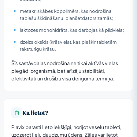
metakrilskābes kopolimērs, kas nodrošina
tablešu šķīdināšanu. planšetdators zarnās;
laktozes monohidrāts, kas darbojas kā pildviela;
dzelzs oksīds (krāsviela), kas piešķir tabletēm
raksturīgu krāsu.
Šīs sastāvdaļas nodrošina ne tikai aktīvās vielas
piegādi organismā, bet arī zāļu stabilitāti,
efektivitāti un drošību visā derīguma termiņā.
Kā lietot?
Plavix parasti lieto iekšķīgi, norijot veselu tableti,
uzdzerot lielu daudzumu ūdens. Zāles var lietot