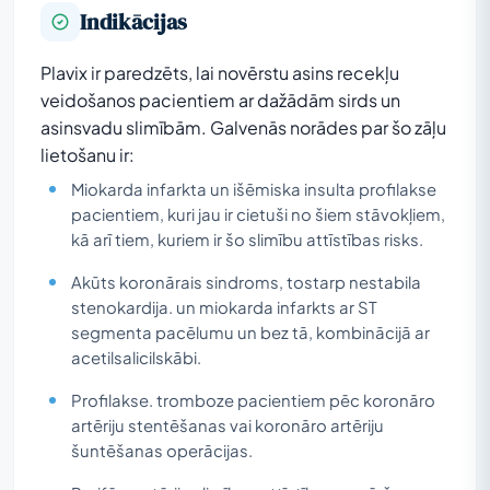
Indikācijas
Plavix ir paredzēts, lai novērstu asins recekļu
veidošanos pacientiem ar dažādām sirds un
asinsvadu slimībām. Galvenās norādes par šo zāļu
lietošanu ir:
Miokarda infarkta un išēmiska insulta profilakse
pacientiem, kuri jau ir cietuši no šiem stāvokļiem,
kā arī tiem, kuriem ir šo slimību attīstības risks.
Akūts koronārais sindroms, tostarp nestabila
stenokardija. un miokarda infarkts ar ST
segmenta pacēlumu un bez tā, kombinācijā ar
acetilsalicilskābi.
Profilakse. tromboze pacientiem pēc koronāro
artēriju stentēšanas vai koronāro artēriju
šuntēšanas operācijas.