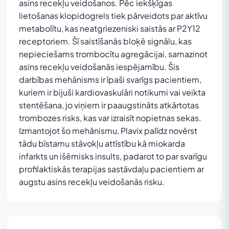
asins recekļu veidošanos. Pēc iekšķīgas
lietošanas klopidogrels tiek pārveidots par aktīvu
metabolītu, kas neatgriezeniski saistās ar P2Y12
receptoriem. Šī saistīšanās bloķē signālu, kas
nepieciešams trombocītu agregācijai, samazinot
asins recekļu veidošanās iespējamību. Šis
darbības mehānisms ir īpaši svarīgs pacientiem,
kuriem ir bijuši kardiovaskulāri notikumi vai veikta
stentēšana, jo viņiem ir paaugstināts atkārtotas
trombozes risks, kas var izraisīt nopietnas sekas.
Izmantojot šo mehānismu, Plavix palīdz novērst
tādu bīstamu stāvokļu attīstību kā miokarda
infarkts un išēmisks insults, padarot to par svarīgu
profilaktiskās terapijas sastāvdaļu pacientiem ar
augstu asins recekļu veidošanās risku.