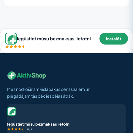
Iegūstiet mūsu bezmaksas lietotni
Instalēt
Mēs nodrošinām vislabākās cenas zālēm un
piegādājam tās pēc iespējas ātrāk.
Iegūstiet mūsu bezmaksas lietotni
4,3