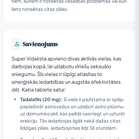
tiem, kuriem ir noteiktas veselības problēmas vai kuri
lieto noteiktas citas zāles.
Savienojums
Super Vidalista apvieno divas aktīvās vielas, kas
darbojas kopā, lai uzlabotu vīriešu seksuālo
sniegumu. Šīs vielas ir rūpīgi atlasītas to
sinerģiskās iedarbības un augstās efektivitātes
dēļ. Katra tablete satur:
Tadalafils (20 mg):
šī viela ir pazīstama ar spēju
paplašināt asinsvadus un uzlabot asins plūsmu
uz dzimumlocekli, kas palīdz sasniegt un uzturēt
erekciju. Tās iedarbojas ilgāk nekā dažas citas
līdzīgas zāles, iedarbojoties līdz 36 stundām.