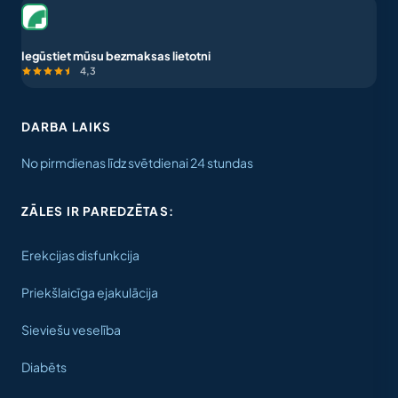
Iegūstiet mūsu bezmaksas lietotni
4,3
DARBA LAIKS
No pirmdienas līdz svētdienai 24 stundas
ZĀLES IR PAREDZĒTAS:
Erekcijas disfunkcija
Priekšlaicīga ejakulācija
Sieviešu veselība
Diabēts