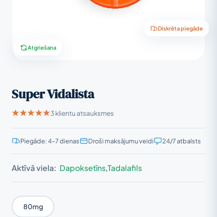
Diskrēta piegāde
Atgriešana
Super Vidalista
3 klientu atsauksmes
Piegāde: 4–7 dienas
Droši maksājumu veidi
24/7 atbalsts
Aktīvā viela:
Dapoksetīns
,
Tadalafils
80mg