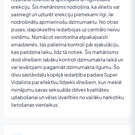
erekciju. Šis mehānisms nodrošina, ka vīrietis var
sasniegt un uzturēt erekciju pietiekami ilgi, lai
nodrošinātu apmierinošu dzimumaktu. No otras
puses, dapoksetīns iedarbojas uz centrālo nervu
sistēmu. Nomācot serotonīna atpakaļsaisti
smadzenēs, tas palielina kontroli pār ejakulāciju,
kas paildzina laiku, līdz tā notiek. Šis mehānisms
dod vīriešiem labāku kontroli dzimumakta laikā un
var ievērojami pagarināt dzimumakta ilgumu. Šo
divu sastāvdaļu kopējā iedarbība padara Super
Vidalista par efektīvu līdzekli vīriešiem, kuri meklē
risinājumu savas seksuālās dzīves kvalitātes
uzlabošanai un vēlas izvairīties no vairāku narkotiku
lietošanas vienlaikus.