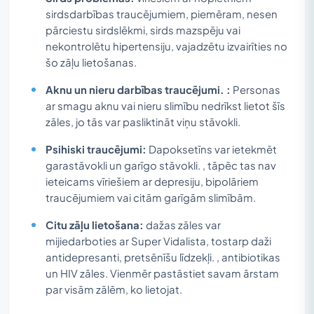
sirdsdarbības traucējumiem, piemēram, nesen
pārciestu sirdslēkmi, sirds mazspēju vai
nekontrolētu hipertensiju, vajadzētu izvairīties no
šo zāļu lietošanas.
Aknu un nieru darbības traucējumi. :
Personas
ar smagu aknu vai nieru slimību nedrīkst lietot šīs
zāles, jo tās var pasliktināt viņu stāvokli.
Psihiski traucējumi:
Dapoksetīns var ietekmēt
garastāvokli un garīgo stāvokli. , tāpēc tas nav
ieteicams vīriešiem ar depresiju, bipolāriem
traucējumiem vai citām garīgām slimībām.
Citu zāļu lietošana:
dažas zāles var
mijiedarboties ar Super Vidalista, tostarp daži
antidepresanti, pretsēnīšu līdzekļi. , antibiotikas
un HIV zāles. Vienmēr pastāstiet savam ārstam
par visām zālēm, ko lietojat.