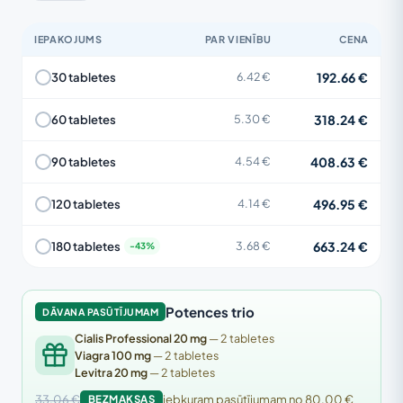
IEPAKOJUMS
PAR VIENĪBU
CENA
192.66 €
30 tabletes
6.42 €
318.24 €
60 tabletes
5.30 €
408.63 €
90 tabletes
4.54 €
496.95 €
120 tabletes
4.14 €
663.24 €
180 tabletes
3.68 €
Potences trio
DĀVANA PASŪTĪJUMAM
Cialis Professional 20 mg
— 2 tabletes
Viagra 100 mg
— 2 tabletes
Levitra 20 mg
— 2 tabletes
33.06 €
BEZMAKSAS
jebkuram pasūtījumam no 80.00 €