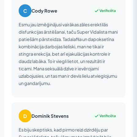
C
Cody Rowe
Verificēta
Esmu jau izmēģinājusi vairākas zāles erektilās
disfunkcijas ārstēšanai, taču Super Vidalista mani
patiešām pārsteidza. Tadalafila un dapoksetīna
kombinācija darbojas lieliski, man ne tikai ir
stingra erekcija, bet arī ejakulācijas kontrole ir
daudz labāka. To ir viegli lietot, un rezultāti ir
ticami. Mana seksuālā dzīve ir ievērojami
uzlabojusies, un tas man ir devis lielu atvieglojumu
un gandarījumu.
D
Dominik Stevens
Verificēta
Es biju skeptisks, kad pirmo reizi dzirdēju par