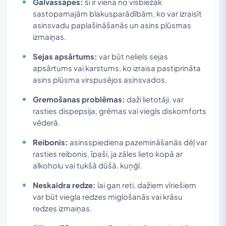
Galvassāpes:
šī ir viena no visbiežāk
sastopamajām blakusparādībām, ko var izraisīt
asinsvadu paplašināšanās un asins plūsmas
izmaiņas.
Sejas apsārtums:
var būt neliels sejas
apsārtums vai karstums, ko izraisa pastiprināta
asins plūsma virspusējos asinsvados.
Gremošanas problēmas:
daži lietotāji. var
rasties dispepsija, grēmas vai viegls diskomforts
vēderā.
Reibonis:
asinsspiediena pazemināšanās dēļ var
rasties reibonis, īpaši, ja zāles lieto kopā ar
alkoholu vai tukšā dūšā. kuņģī.
Neskaidra redze:
lai gan reti, dažiem vīriešiem
var būt viegla redzes miglošanās vai krāsu
redzes izmaiņas.