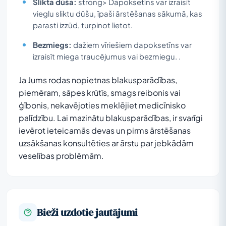
Slikta dūša:
strong> Dapoksetīns var izraisīt
vieglu sliktu dūšu, īpaši ārstēšanas sākumā, kas
parasti izzūd, turpinot lietot.
Bezmiegs:
dažiem vīriešiem dapoksetīns var
izraisīt miega traucējumus vai bezmiegu. .
Ja Jums rodas nopietnas blakusparādības,
piemēram, sāpes krūtīs, smags reibonis vai
ģībonis, nekavējoties meklējiet medicīnisko
palīdzību. Lai mazinātu blakusparādības, ir svarīgi
ievērot ieteicamās devas un pirms ārstēšanas
uzsākšanas konsultēties ar ārstu par jebkādām
veselības problēmām.
Bieži uzdotie jautājumi