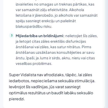
izvairieties no smagas un treknas pārtikas, kas
var samazināt zāļu efektivitāte. Alkohola
lietošana ir jāierobežo, jo alkohols var samazināt
spēju sasniegt erekciju un palielināt
blakusparādību risku.
Mijiedarbība un brīdinājumi:
nelietojiet šīs zāles,
ja lietojat citas zāles erektilās disfunkcijas
ārstēšanai vai zāles, kas satur nitrātus. Pirms
ārstēšanas uzsākšanas konsultējieties ar savu
ārstu, īpaši, ja Jums ir sirds, aknu, nieru vai citas
veselības problēmas.
Super Vidalista nav afrodiziaks, tāpēc, lai zāles
iedarbotos, nepieciešama seksuāla stimulācija.
Ievērojot šīs vadlīnijas, jūs varat sasniegt
optimālus rezultātus un baudīt labāku seksuālo
pieredzi.