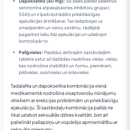
Dapoksetīns (60 mg):
šīs zāles pieder selektīvo
serotonīna atpakaļsaistes inhibitoru grupai (
SSAI) un ir īpaši izstrādāts priekšlaicīgas
ejakulācijas ārstēšanai. Tas iedarbojas uz
smadzenēm un nervu sistēmu, tādējādi
pagarinot laiku līdz ejakulācijai un uzlabojot
kontroli pār to.
Palīgvielas:
Papildus aktīvajām sastāvdaļām
tablete satur arī dažādas neaktīvas vielas. vielas,
kas nodrošina stabilitāti un formu, piemēram,
pildvielas, saistvielas un krāsvielas.
Tadalafila un dapoksetīna kombinācija vienā
medikamentā nodrošina visaptverošu risinājumu
vīriešiem ar erekcijas problēmām un priekšlaicīgu
ejakulāciju. Šī sastāvdaļu kombinācija palīdz ne
tikai uzlabot seksuālās dzīves kvalitāti, bet arī
palielināt pašapziņu un vispārējo apmierinātību ar
seksuālo sniegumu.