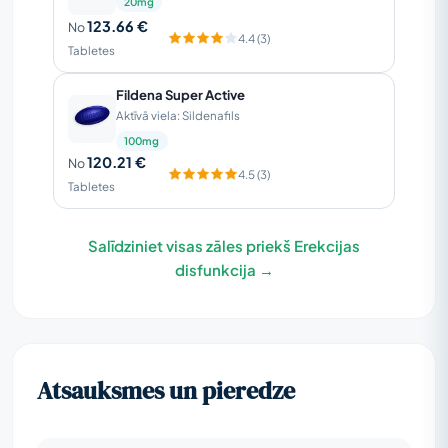
20mg
123.66 €
No
4.4 (3)
Tabletes
Fildena Super Active
Aktīvā viela: Sildenafils
100mg
120.21 €
No
4.5 (3)
Tabletes
Salīdziniet visas zāles priekš Erekcijas
disfunkcija →
Atsauksmes un pieredze