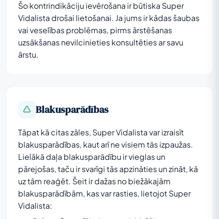
Šo kontrindikāciju ievērošana ir būtiska Super
Vidalista drošai lietošanai. Ja jums ir kādas šaubas
vai veselības problēmas, pirms ārstēšanas
uzsākšanas nevilcinieties konsultēties ar savu
ārstu.
Blakusparādības
Tāpat kā citas zāles, Super Vidalista var izraisīt
blakusparādības, kaut arī ne visiem tās izpaužas.
Lielākā daļa blakusparādību ir vieglas un
pārejošas, taču ir svarīgi tās apzināties un zināt, kā
uz tām reaģēt. Šeit ir dažas no biežākajām
blakusparādībām, kas var rasties, lietojot Super
Vidalista: