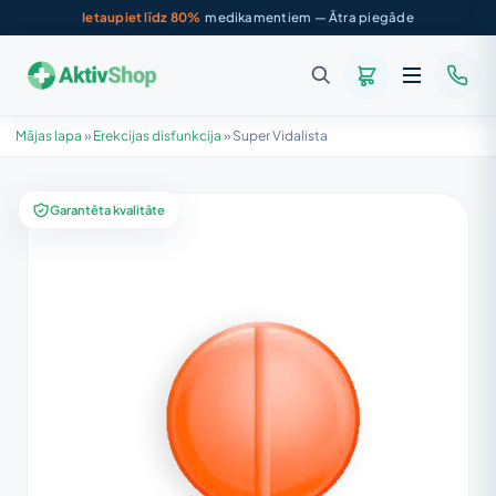
Ietaupiet līdz 80%
medikamentiem — Ātra piegāde
Mājas lapa
»
Erekcijas disfunkcija
»
Super Vidalista
Garantēta kvalitāte