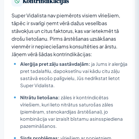
Kontrindikācijas
Super Vidalista nav piemērots visiem vīriešiem,
tāpēc ir svarīgi ņemt vērā dažus veselības
stāvokļus un citus faktorus, kas var ietekmēt tā
drošu lietošanu. Pirms ārstēšanas uzsākšanas
vienmēr ir nepieciešams konsultēties ar ārstu.
Jāņem vērā šādas kontrindikācijas:
Alerģija pret zāļu sastāvdaļām:
ja Jums ir alerģija
pret tadalafilu, dapoksetīnu vai kādu citu zāļu
sastāvā esošo palīgvielu, Jūs nedrīkstat lietot
Super Vidalista.
Nitrātu lietošana:
zāles ir kontrindicētas
vīriešiem, kuri lieto nitrātus saturošas zāles
(piemēram, stenokardijas ārstēšanai), jo
kombinācija var izraisīt bīstamu asinsspiediena
pazemināšanos.
Sirds problēmas:
vīriešiem ar nopietniem