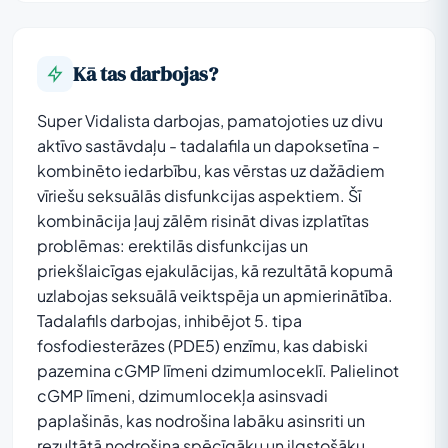
Kā tas darbojas?
Super Vidalista darbojas, pamatojoties uz divu
aktīvo sastāvdaļu - tadalafila un dapoksetīna -
kombinēto iedarbību, kas vērstas uz dažādiem
vīriešu seksuālās disfunkcijas aspektiem. Šī
kombinācija ļauj zālēm risināt divas izplatītas
problēmas: erektilās disfunkcijas un
priekšlaicīgas ejakulācijas, kā rezultātā kopumā
uzlabojas seksuālā veiktspēja un apmierinātība.
Tadalafils darbojas, inhibējot 5. tipa
fosfodiesterāzes (PDE5) enzīmu, kas dabiski
pazemina cGMP līmeni dzimumloceklī. Palielinot
cGMP līmeni, dzimumlocekļa asinsvadi
paplašinās, kas nodrošina labāku asinsriti un
rezultātā nodrošina spēcīgāku un ilgstošāku