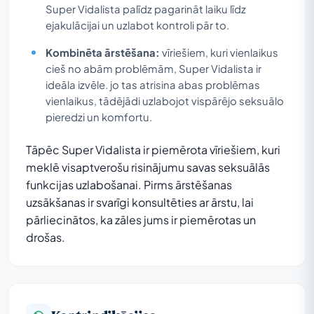
Super Vidalista palīdz pagarināt laiku līdz
ejakulācijai un uzlabot kontroli pār to.
Kombinēta ārstēšana:
vīriešiem, kuri vienlaikus
cieš no abām problēmām, Super Vidalista ir
ideāla izvēle. jo tas atrisina abas problēmas
vienlaikus, tādējādi uzlabojot vispārējo seksuālo
pieredzi un komfortu.
Tāpēc Super Vidalista ir piemērota vīriešiem, kuri
meklē visaptverošu risinājumu savas seksuālās
funkcijas uzlabošanai. Pirms ārstēšanas
uzsākšanas ir svarīgi konsultēties ar ārstu, lai
pārliecinātos, ka zāles jums ir piemērotas un
drošas.