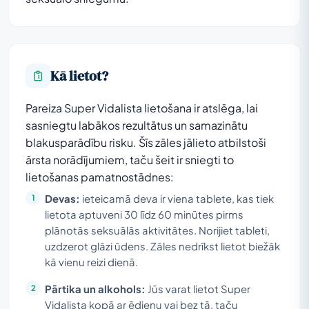
Kā lietot?
Pareiza Super Vidalista lietošana ir atslēga, lai
sasniegtu labākos rezultātus un samazinātu
blakusparādību risku. Šīs zāles jālieto atbilstoši
ārsta norādījumiem, taču šeit ir sniegti to
lietošanas pamatnostādnes:
Devas:
ieteicamā deva ir viena tablete, kas tiek
lietota aptuveni 30 līdz 60 minūtes pirms
plānotās seksuālās aktivitātes. Norijiet tableti,
uzdzerot glāzi ūdens. Zāles nedrīkst lietot biežāk
kā vienu reizi dienā.
Pārtika un alkohols:
Jūs varat lietot Super
Vidalista kopā ar ēdienu vai bez tā, taču