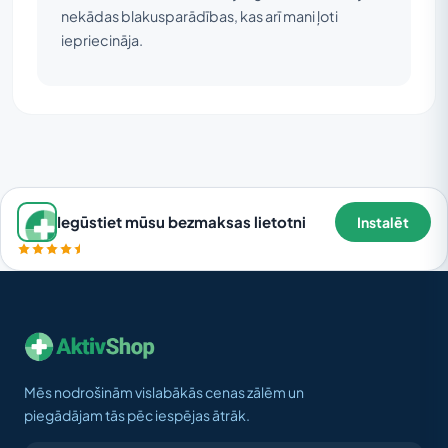
nekādas blakusparādības, kas arī mani ļoti
iepriecināja.
Iegūstiet mūsu bezmaksas lietotni
Instalēt
Mēs nodrošinām vislabākās cenas zālēm un
piegādājam tās pēc iespējas ātrāk.