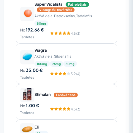
Super Vidalista
Pašreizējais
Visaugstāk novērtēts
Aktīvā viela: Dapoksetīns, Tadalafils
80mg
192.66 €
No
4.5 (3)
Tabletes
Viagra
Aktīvā viela: Sildenafils
100mg
25mg
50mg
35.00 €
No
3.9 (4)
Tabletes
Stimulan
Labākā cena
1.00 €
No
4.5 (3)
Tabletes
Eli