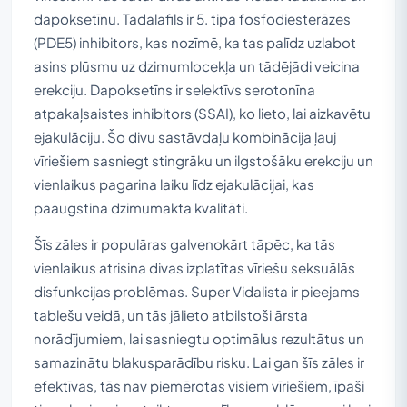
dapoksetīnu. Tadalafils ir 5. tipa fosfodiesterāzes
(PDE5) inhibitors, kas nozīmē, ka tas palīdz uzlabot
asins plūsmu uz dzimumlocekļa un tādējādi veicina
erekciju. Dapoksetīns ir selektīvs serotonīna
atpakaļsaistes inhibitors (SSAI), ko lieto, lai aizkavētu
ejakulāciju. Šo divu sastāvdaļu kombinācija ļauj
vīriešiem sasniegt stingrāku un ilgstošāku erekciju un
vienlaikus pagarina laiku līdz ejakulācijai, kas
paaugstina dzimumakta kvalitāti.
Šīs zāles ir populāras galvenokārt tāpēc, ka tās
vienlaikus atrisina divas izplatītas vīriešu seksuālās
disfunkcijas problēmas. Super Vidalista ir pieejams
tablešu veidā, un tās jālieto atbilstoši ārsta
norādījumiem, lai sasniegtu optimālus rezultātus un
samazinātu blakusparādību risku. Lai gan šīs zāles ir
efektīvas, tās nav piemērotas visiem vīriešiem, īpaši