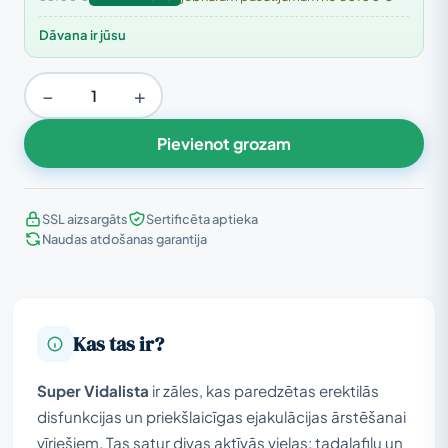
Dāvana ir jūsu
−
+
Pievienot grozam
SSL aizsargāts
Sertificēta aptieka
Naudas atdošanas garantija
Kas tas ir?
Super Vidalista
ir zāles, kas paredzētas erektilās
disfunkcijas un priekšlaicīgas ejakulācijas ārstēšanai
vīriešiem. Tas satur divas aktīvās vielas: tadalafilu un