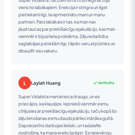
Super Vidalista, taču lēmums to izmēģināt bija
viens no labākajiem. Erekcija ir stingra un ilgst
pietiekami ilgi, lai apmierinātu mani un manu
partneri. Pats labākais ir tas, ka man nav
jāuztraucas par priekšlaicīgu ejakulāciju, kas man
vienmēr ir bijusi liela problēma. Zāļu iedarbība
saglabājas patiešām ilgi, tāpēc varu atpūsties un
izbaudīt visu vakaru.
L
Laylah Huang
Verificēta
Super Vidalista man ieteica draugs, un es
priecājos, ka klausījos. Iepriekš vienmēr esmu
cīnījusies ar priekšlaicīgu ejakulāciju, taču kopš šo
zāļu lietošanas esmu daudz pārliecinātāka gultā.
Dapoksetīns darbojas lieliski, un tadalafils
nodrošina, ka mana erekcija ilgst. Es neievēroju