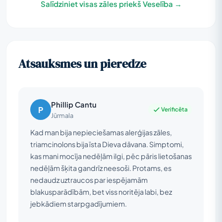
Salīdziniet visas zāles priekš Veselība →
Atsauksmes un pieredze
Phillip Cantu
P
Verificēta
Jūrmala
Kad man bija nepieciešamas alerģijas zāles,
triamcinolons bija īsta Dieva dāvana. Simptomi,
kas mani mocīja nedēļām ilgi, pēc pāris lietošanas
nedēļām šķita gandrīz neesoši. Protams, es
nedaudz uztraucos par iespējamām
blakusparādībām, bet viss noritēja labi, bez
jebkādiem starpgadījumiem.