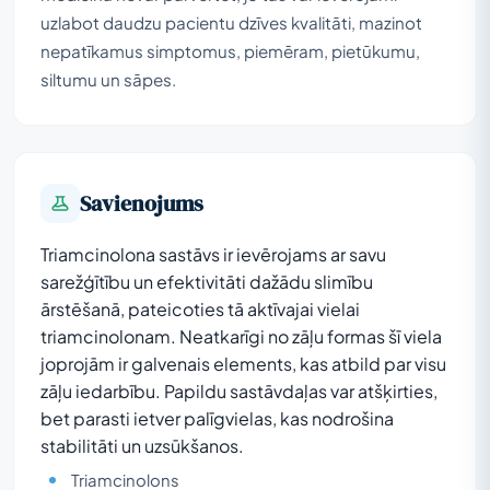
uzlabot daudzu pacientu dzīves kvalitāti, mazinot
nepatīkamus simptomus, piemēram, pietūkumu,
siltumu un sāpes.
Savienojums
Triamcinolona sastāvs ir ievērojams ar savu
sarežģītību un efektivitāti dažādu slimību
ārstēšanā, pateicoties tā aktīvajai vielai
triamcinolonam. Neatkarīgi no zāļu formas šī viela
joprojām ir galvenais elements, kas atbild par visu
zāļu iedarbību. Papildu sastāvdaļas var atšķirties,
bet parasti ietver palīgvielas, kas nodrošina
stabilitāti un uzsūkšanos.
Triamcinolons