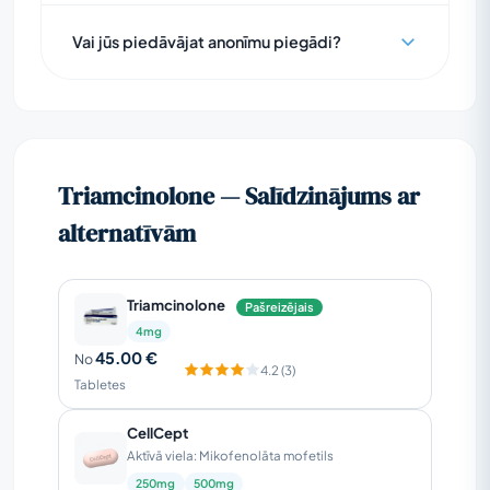
Vai jūs piedāvājat anonīmu piegādi?
Triamcinolone — Salīdzinājums ar
alternatīvām
Triamcinolone
Pašreizējais
4mg
45.00 €
No
4.2 (3)
Tabletes
CellCept
Aktīvā viela: Mikofenolāta mofetils
250mg
500mg