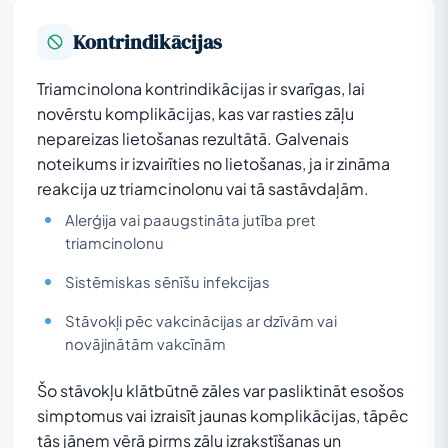
Kontrindikācijas
Triamcinolona kontrindikācijas ir svarīgas, lai
novērstu komplikācijas, kas var rasties zāļu
nepareizas lietošanas rezultātā. Galvenais
noteikums ir izvairīties no lietošanas, ja ir zināma
reakcija uz triamcinolonu vai tā sastāvdaļām.
Alerģija vai paaugstināta jutība pret
triamcinolonu
Sistēmiskas sēnīšu infekcijas
Stāvokļi pēc vakcinācijas ar dzīvām vai
novājinātām vakcīnām
Šo stāvokļu klātbūtnē zāles var pasliktināt esošos
simptomus vai izraisīt jaunas komplikācijas, tāpēc
tās jāņem vērā pirms zāļu izrakstīšanas un