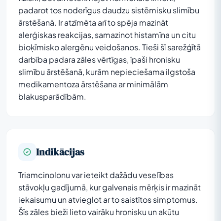
padarot tos noderīgus daudzu sistēmisku slimību
ārstēšanā. Ir atzīmēta arī to spēja mazināt
alerģiskas reakcijas, samazinot histamīna un citu
bioķīmisko alergēnu veidošanos. Tieši šī sarežģītā
darbība padara zāles vērtīgas, īpaši hronisku
slimību ārstēšanā, kurām nepieciešama ilgstoša
medikamentoza ārstēšana ar minimālām
blakusparādībām.
Indikācijas
Triamcinolonu var ieteikt dažādu veselības
stāvokļu gadījumā, kur galvenais mērķis ir mazināt
iekaisumu un atvieglot ar to saistītos simptomus.
Šīs zāles bieži lieto vairāku hronisku un akūtu