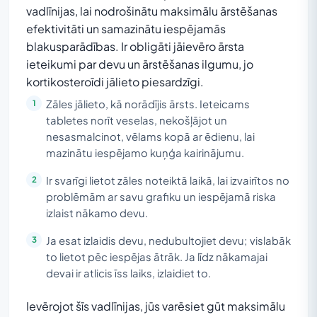
vadlīnijas, lai nodrošinātu maksimālu ārstēšanas
efektivitāti un samazinātu iespējamās
blakusparādības. Ir obligāti jāievēro ārsta
ieteikumi par devu un ārstēšanas ilgumu, jo
kortikosteroīdi jālieto piesardzīgi.
Zāles jālieto, kā norādījis ārsts. Ieteicams
tabletes norīt veselas, nekošļājot un
nesasmalcinot, vēlams kopā ar ēdienu, lai
mazinātu iespējamo kuņģa kairinājumu.
Ir svarīgi lietot zāles noteiktā laikā, lai izvairītos no
problēmām ar savu grafiku un iespējamā riska
izlaist nākamo devu.
Ja esat izlaidis devu, nedubultojiet devu; vislabāk
to lietot pēc iespējas ātrāk. Ja līdz nākamajai
devai ir atlicis īss laiks, izlaidiet to.
Ievērojot šīs vadlīnijas, jūs varēsiet gūt maksimālu