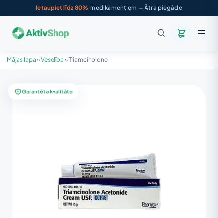
Ietaupiet līdz 80%
medikamentiem — Ātra piegāde
Mājas lapa
»
Veselība
»
Triamcinolone
Garantēta kvalitāte