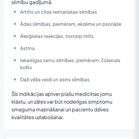
slimību gadījumā.
Artrīts un citas reimatiskas slimības
Ādas slimības, piemēram, ekzēma un psoriāze
Alerģiskas reakcijas, tostarp rinīts
Astma
Iekaisīgas zarnu slimības, piemēram, čūlainais
kolīts
Daži vēža veidi un asins slimības
Šīs indikācijas aptver plašu medicīnas jomu
klāstu, un zāles var būt noderīgas simptomu
smaguma mazināšanai un pacientu dzīves
kvalitātes uzlabošanai.