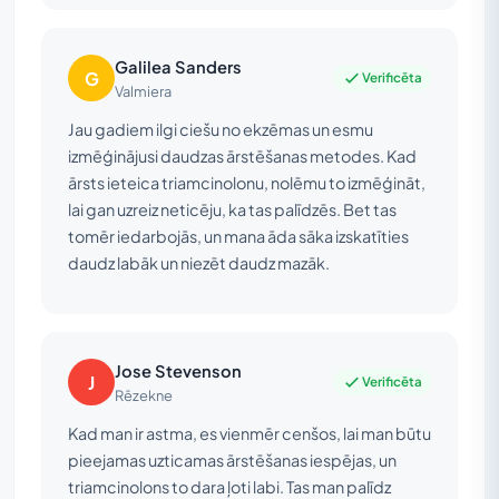
Galilea Sanders
G
Verificēta
Valmiera
Jau gadiem ilgi ciešu no ekzēmas un esmu
izmēģinājusi daudzas ārstēšanas metodes. Kad
ārsts ieteica triamcinolonu, nolēmu to izmēģināt,
lai gan uzreiz neticēju, ka tas palīdzēs. Bet tas
tomēr iedarbojās, un mana āda sāka izskatīties
daudz labāk un niezēt daudz mazāk.
Jose Stevenson
J
Verificēta
Rēzekne
Kad man ir astma, es vienmēr cenšos, lai man būtu
pieejamas uzticamas ārstēšanas iespējas, un
triamcinolons to dara ļoti labi. Tas man palīdz