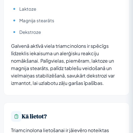
Laktoze
Magnija stearāts
Dekstroze
Galvenā aktīvā viela triamcinolons ir spēcīgs
līdzeklis iekaisuma un alerģisku reakciju
nomākšanai. Palīgvielas, piemēram, laktoze un
magnija stearāts, palīdz tablešu veidošanā un
vielmaiņas stabilizēšanā, savukārt dekstrozi var
izmantot, lai uzlabotu zāļu garšas īpašības.
Kā lietot?
Triamcinolona lietošanai ir jāievēro noteiktas