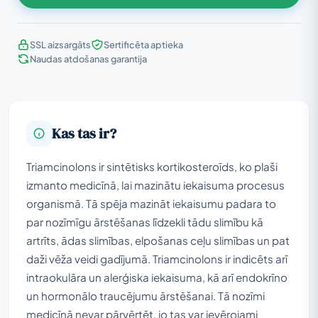
SSL aizsargāts
Sertificēta aptieka
Naudas atdošanas garantija
Kas tas ir?
Triamcinolons ir sintētisks kortikosteroīds, ko plaši
izmanto medicīnā, lai mazinātu iekaisuma procesus
organismā. Tā spēja mazināt iekaisumu padara to
par nozīmīgu ārstēšanas līdzekli tādu slimību kā
artrīts, ādas slimības, elpošanas ceļu slimības un pat
daži vēža veidi gadījumā. Triamcinolons ir indicēts arī
intraokulāra un alerģiska iekaisuma, kā arī endokrīno
un hormonālo traucējumu ārstēšanai. Tā nozīmi
medicīnā nevar pārvērtēt, jo tas var ievērojami