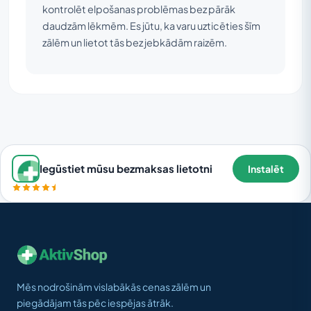
kontrolēt elpošanas problēmas bez pārāk
daudzām lēkmēm. Es jūtu, ka varu uzticēties šīm
zālēm un lietot tās bez jebkādām raizēm.
Iegūstiet mūsu bezmaksas lietotni
Instalēt
Mēs nodrošinām vislabākās cenas zālēm un
piegādājam tās pēc iespējas ātrāk.