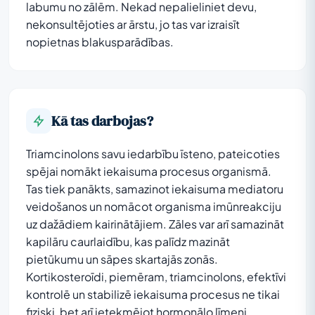
labumu no zālēm. Nekad nepalieliniet devu,
nekonsultējoties ar ārstu, jo tas var izraisīt
nopietnas blakusparādības.
Kā tas darbojas?
Triamcinolons savu iedarbību īsteno, pateicoties
spējai nomākt iekaisuma procesus organismā.
Tas tiek panākts, samazinot iekaisuma mediatoru
veidošanos un nomācot organisma imūnreakciju
uz dažādiem kairinātājiem. Zāles var arī samazināt
kapilāru caurlaidību, kas palīdz mazināt
pietūkumu un sāpes skartajās zonās.
Kortikosteroīdi, piemēram, triamcinolons, efektīvi
kontrolē un stabilizē iekaisuma procesus ne tikai
fiziski, bet arī ietekmējot hormonālo līmeni,