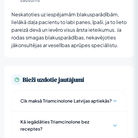
Neskatoties uz iespējamām blakusparādībām,
lielākā daļa pacientu to labi panes, īpaši, ja to lieto
pareizā devā un ievēro visus ārsta ieteikumus. Ja
rodas smagas blakusparādības, nekavējoties
jākonsultējas ar veselības aprūpes speciālistu.
Bieži uzdotie jautājumi
Cik maksā Triamcinolone Latvijas aptiekās?
Kā iegādāties Triamcinolone bez
receptes?