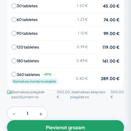
45.00 €
30 tabletes
1.50 €
74.00 €
60 tabletes
1.23 €
99.00 €
90 tabletes
1.10 €
119.00 €
120 tabletes
0.99 €
161.00 €
180 tabletes
0.89 €
360 tabletes
289.00 €
0.80 €
Bezmaksas standarta piegāde
Bezmaksas piegāde
200.00
, bezmaksas ekspress
300.00
pasūtījumiem no
€
piegāde no
€
−
+
Pievienot grozam