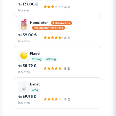
131.00 €
No
3.4 (4)
Tabletes
Hondroten
Labākā cena
Visaugstāk novērtēts
39.00 €
No
4.8 (3)
Tabletes
Flagyl
200mg
400mg
58.79 €
No
4.5 (3)
Tabletes
Bimat
3mg
69.95 €
No
4.4 (3)
Tabletes