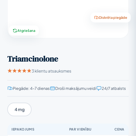
Diskrēta piegāde
Atgriešana
Triamcinolone
3 klientu atsauksmes
Piegāde: 4–7 dienas
Droši maksājumu veidi
24/7 atbalsts
4 mg
IEPAKOJUMS
PAR VIENĪBU
CENA