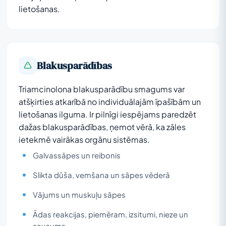
lietošanas.
Blakusparādības
Triamcinolona blakusparādību smagums var
atšķirties atkarībā no individuālajām īpašībām un
lietošanas ilguma. Ir pilnīgi iespējams paredzēt
dažas blakusparādības, ņemot vērā, ka zāles
ietekmē vairākas orgānu sistēmas.
Galvassāpes un reibonis
Slikta dūša, vemšana un sāpes vēderā
Vājums un muskuļu sāpes
Ādas reakcijas, piemēram, izsitumi, nieze un
sausums