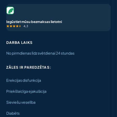
Iegūstiet mūsu bezmaksas lietotni
4,3
DARBA LAIKS
No pirmdienas līdz svētdienai 24 stundas
ZĀLES IR PAREDZĒTAS:
Erekcijas disfunkcija
Priekšlaicīga ejakulācija
Sieviešu veselība
Diabēts