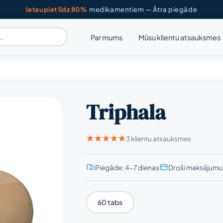
Ietaupiet līdz 80%
medikamentiem — Ātra piegāde
Par mums
Mūsu klientu atsauksmes
Triphala
3 klientu atsauksmes
Piegāde: 4–7 dienas
Droši maksājumu 
60 tabs