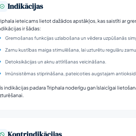
Indikācijas
riphala ieteicams lietot dažādos apstākļos, kas saistīti ar g
ndikācijas ir šādas:
Gremošanas funkcijas uzlabošana un vēdera uzpūšanās si
Zarnu kustības maiga stimulēšana, lai uzturētu regulāru zarn
Detoksikācijas un aknu attīrīšanas veicināšana.
Imūnsistēmas stiprināšana, pateicoties augstajam antioksi
īs indikācijas padara Triphala noderīgu gan īslaicīgai lietošan
zturēšanai.
Kontrindikācijas