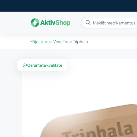
Mājas lapa
»
Veselība
»
Triphala
Garantēta kvalitāte