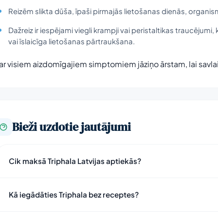
Reizēm slikta dūša, īpaši pirmajās lietošanas dienās, organi
Dažreiz ir iespējami viegli krampji vai peristaltikas traucēju
vai īslaicīga lietošanas pārtraukšana.
ar visiem aizdomīgajiem simptomiem jāziņo ārstam, lai savlai
Bieži uzdotie jautājumi
Cik maksā Triphala Latvijas aptiekās?
Kā iegādāties Triphala bez receptes?