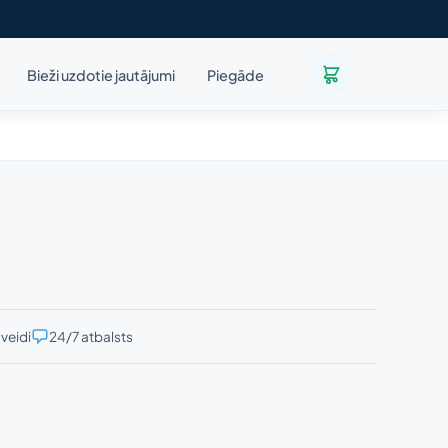
Bieži uzdotie jautājumi
Piegāde
veidi
24/7 atbalsts