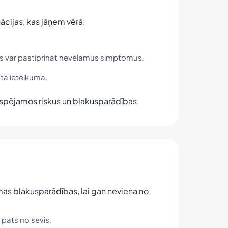
kācijas, kas jāņem vērā:
tas var pastiprināt nevēlamus simptomus.
sta ieteikuma.
 iespējamos riskus un blakusparādības.
mas blakusparādības, lai gan neviena no
 pats no sevis.