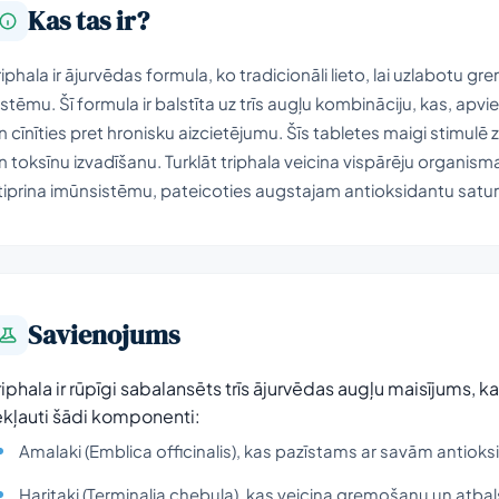
Kas tas ir?
riphala ir ājurvēdas formula, ko tradicionāli lieto, lai uzlabot
istēmu. Šī formula ir balstīta uz trīs augļu kombināciju, kas, a
n cīnīties pret hronisku aizcietējumu. Šīs tabletes maigi stimulē
n toksīnu izvadīšanu. Turklāt triphala veicina vispārēju organism
tiprina imūnsistēmu, pateicoties augstajam antioksidantu satu
Savienojums
riphala ir rūpīgi sabalansēts trīs ājurvēdas augļu maisījums, k
ekļauti šādi komponenti:
Amalaki (Emblica officinalis), kas pazīstams ar savām antio
Haritaki (Terminalia chebula), kas veicina gremošanu un atba