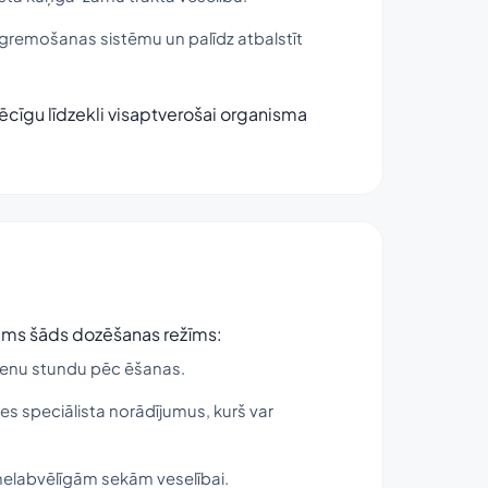
un gremošanas sistēmu un palīdz atbalstīt
pēcīgu līdzekli visaptverošai organisma
icams šāds dozēšanas režīms:
 vienu stundu pēc ēšanas.
pes speciālista norādījumus, kurš var
 nelabvēlīgām sekām veselībai.