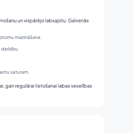
remošanu un vispārējo labsajūtu. Galvenās
mptomu mazināšana.
u darbību.
dantu saturam.
ai, gan regulārai lietošanai labas veselības