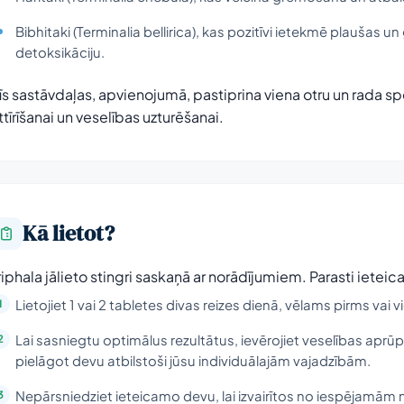
Bibhitaki (Terminalia bellirica), kas pozitīvi ietekmē plaušas 
detoksikāciju.
īs sastāvdaļas, apvienojumā, pastiprina viena otru un rada s
ttīrīšanai un veselības uzturēšanai.
Kā lietot?
riphala jālieto stingri saskaņā ar norādījumiem. Parasti iete
Lietojiet 1 vai 2 tabletes divas reizes dienā, vēlams pirms vai
Lai sasniegtu optimālus rezultātus, ievērojiet veselības aprū
pielāgot devu atbilstoši jūsu individuālajām vajadzībām.
Nepārsniedziet ieteicamo devu, lai izvairītos no iespējamām