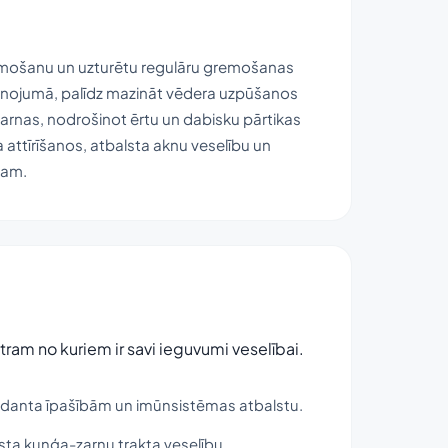
u gremošanu un uzturētu regulāru gremošanas
pvienojumā, palīdz mazināt vēdera uzpūšanos
 zarnas, nodrošinot ērtu un dabisku pārtikas
a attīrīšanos, atbalsta aknu veselību un
ram.
atram no kuriem ir savi ieguvumi veselībai.
ksidanta īpašībām un imūnsistēmas atbalstu.
lsta kuņģa-zarnu trakta veselību.