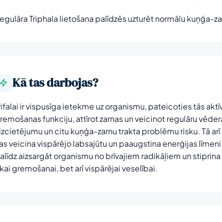
egulāra Triphala lietošana palīdzēs uzturēt normālu kuņģa-zar
Kā tas darbojas?
rifalai ir vispusīga ietekme uz organismu, pateicoties tās ak
remošanas funkciju, attīrot zarnas un veicinot regulāru vēder
izcietējumu un citu kuņģa-zarnu trakta problēmu risku. Tā arī
as veicina vispārējo labsajūtu un paaugstina enerģijas līmeni.
alīdz aizsargāt organismu no brīvajiem radikāļiem un stiprin
ikai gremošanai, bet arī vispārējai veselībai.