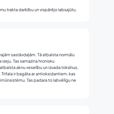
nu trakta darbību un vispārējo labsajūtu.
tīvajām sastāvdaļām. Tā atbalsta normālu
a izeju. Tas samazina hronisku
 atbalsta aknu veselību un izvada toksīnus,
 Trifala ir bagāta ar antioksidantiem, kas
a imūnsistēmu. Tas padara to labvēlīgu ne