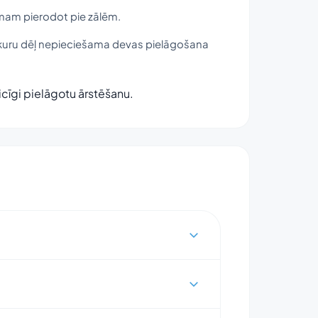
smam pierodot pie zālēm.
mi, kuru dēļ nepieciešama devas pielāgošana
cīgi pielāgotu ārstēšanu.