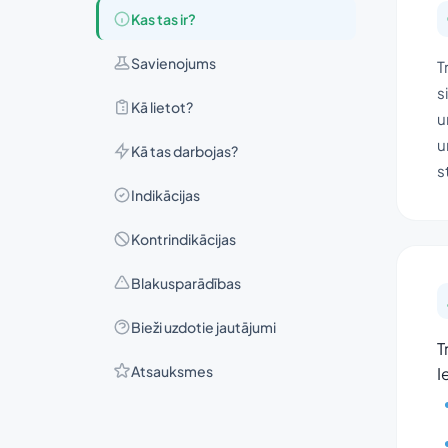
Kas tas ir?
Savienojums
T
s
Kā lietot?
u
u
Kā tas darbojas?
s
Indikācijas
Kontrindikācijas
Blakusparādības
Bieži uzdotie jautājumi
T
Atsauksmes
I