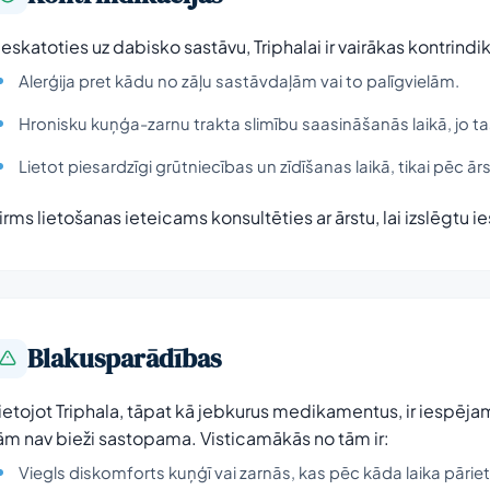
eskatoties uz dabisko sastāvu, Triphalai ir vairākas kontrindi
Alerģija pret kādu no zāļu sastāvdaļām vai to palīgvielām.
Hronisku kuņģa-zarnu trakta slimību saasināšanās laikā, jo 
Lietot piesardzīgi grūtniecības un zīdīšanas laikā, tikai pēc ār
irms lietošanas ieteicams konsultēties ar ārstu, lai izslēgtu
Blakusparādības
ietojot Triphala, tāpat kā jebkurus medikamentus, ir iespēja
ām nav bieži sastopama. Visticamākās no tām ir:
Viegls diskomforts kuņģī vai zarnās, kas pēc kāda laika pāriet