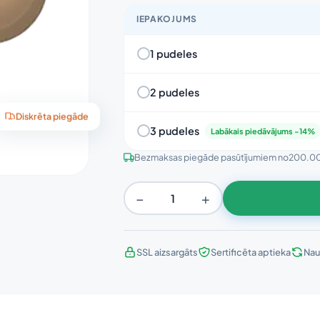
IEPAKOJUMS
1 pudeles
2 pudeles
Diskrēta piegāde
3 pudeles
Labākais piedāvājums -14%
Bezmaksas piegāde pasūtījumiem no
200.0
−
+
SSL aizsargāts
Sertificēta aptieka
Nau