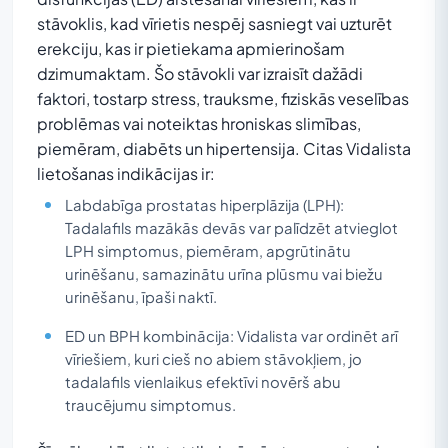
stāvoklis, kad vīrietis nespēj sasniegt vai uzturēt
erekciju, kas ir pietiekama apmierinošam
dzimumaktam. Šo stāvokli var izraisīt dažādi
faktori, tostarp stress, trauksme, fiziskās veselības
problēmas vai noteiktas hroniskas slimības,
piemēram, diabēts un hipertensija. Citas Vidalista
lietošanas indikācijas ir:
Labdabīga prostatas hiperplāzija (LPH):
Tadalafils mazākās devās var palīdzēt atvieglot
LPH simptomus, piemēram, apgrūtinātu
urinēšanu, samazinātu urīna plūsmu vai biežu
urinēšanu, īpaši naktī.
ED un BPH kombinācija: Vidalista var ordinēt arī
vīriešiem, kuri cieš no abiem stāvokļiem, jo
tadalafils vienlaikus efektīvi novērš abu
traucējumu simptomus.