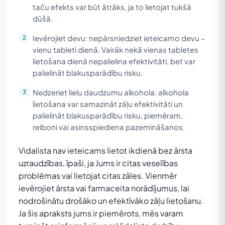
taču efekts var būt ātrāks, ja to lietojat tukšā
dūšā.
Ievērojiet devu: nepārsniedziet ieteicamo devu –
vienu tableti dienā. Vairāk nekā vienas tabletes
lietošana dienā nepalielina efektivitāti, bet var
palielināt blakusparādību risku.
Nedzeriet lielu daudzumu alkohola: alkohola
lietošana var samazināt zāļu efektivitāti un
palielināt blakusparādību risku, piemēram,
reiboni vai asinsspiediena pazemināšanos.
Vidalista nav ieteicams lietot ikdienā bez ārsta
uzraudzības, īpaši, ja Jums ir citas veselības
problēmas vai lietojat citas zāles. Vienmēr
ievērojiet ārsta vai farmaceita norādījumus, lai
nodrošinātu drošāko un efektīvāko zāļu lietošanu.
Ja šis apraksts jums ir piemērots, mēs varam