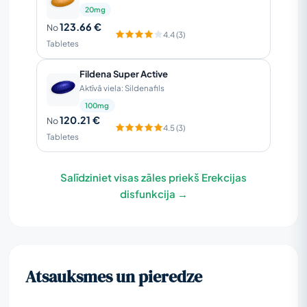
20mg
123.66 €
No
4.4 (3)
Tabletes
Fildena Super Active
Aktīvā viela: Sildenafils
100mg
120.21 €
No
4.5 (3)
Tabletes
Salīdziniet visas zāles priekš Erekcijas
disfunkcija →
Atsauksmes un pieredze