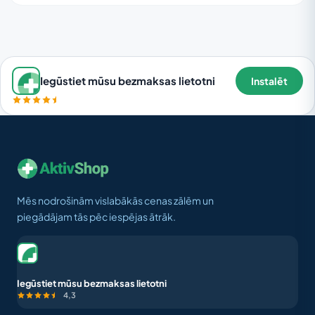
Iegūstiet mūsu bezmaksas lietotni
Instalēt
Mēs nodrošinām vislabākās cenas zālēm un
piegādājam tās pēc iespējas ātrāk.
Iegūstiet mūsu bezmaksas lietotni
4,3