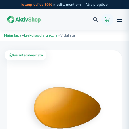
Ietaupiet līdz 80%
medikamentiem — Ātra piegāde
Mājas lapa
»
Erekcijas disfunkcija
»
Vidalista
Garantēta kvalitāte