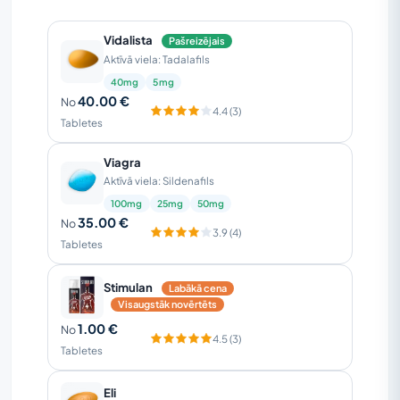
Vidalista
Pašreizējais
Aktīvā viela: Tadalafils
40mg
5mg
40.00 €
No
4.4 (3)
Tabletes
Viagra
Aktīvā viela: Sildenafils
100mg
25mg
50mg
35.00 €
No
3.9 (4)
Tabletes
Stimulan
Labākā cena
Visaugstāk novērtēts
1.00 €
No
4.5 (3)
Tabletes
Eli