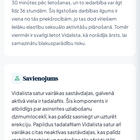
30 minūtes pēc lietošanas, un to iedarbība var ilgt
līdz 36 stundām. Šis ilgstošais darbības ilgums ir
viena no tās priekšrocībām, jo tas dod vīriešiem
lielāku elastību seksuālo aktivitāšu plānošanā. Tomēr
vienmēr ir svarīgi lietot Vidalista, kā norādījis ārsts, lai
samazinātu blakusparādību risku.
Savienojums
Vidalista satur vairākas sastāvdaļas, galvenā
aktīvā viela ir tadalafils. Šis komponents ir
atbildīgs par asinsrites uzlabošanu
dzimumloceklī, kas palīdz sasniegt un uzturēt
erekciju. Papildus tadalafilam Vidalista satur arī
vairākas citas neaktīvas sastāvdaļas, kas palīdz
stabilizēt tableti un nodrošina tās efektivitāti.