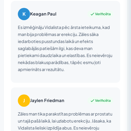
K
Keagan Paul
Verificēta
Es izmēģināju Vidalista pēc ārsta ieteikuma, kad
man bija problēmas ar erekciju. Zāles sāka
iedarboties pusstundas laikā un efekts
saglabājās patiešām ilgi, kas deva man
pietiekami daudz laika un elastības. Es neievēroju
nekādas blakusparādības, tāpēc esmu ļoti
apmierināts ar rezultātu.
J
Jaylen Friedman
Verificēta
Zāles man tika parakstītas problēmas ar prostatu
un tajā pašā laikā, lai uzlabotu erekciju. Jāsaka, ka
Vidalista lieliski izpildīja abus. Es neievēroju