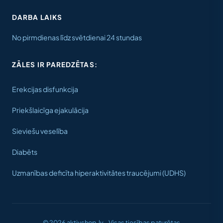
DARBA LAIKS
No pirmdienas līdz svētdienai 24 stundas
ZĀLES IR PAREDZĒTAS:
Erekcijas disfunkcija
Priekšlaicīga ejakulācija
Sieviešu veselība
Diabēts
Uzmanības deficīta hiperaktivitātes traucējumi (UDHS)
© 2026 aktivshop.lv - Visas tiesības paturētas