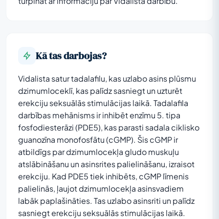
turpināt ar informāciju par Vidalista darbību.
Kā tas darbojas?
Vidalista satur tadalafilu, kas uzlabo asins plūsmu
dzimumloceklī, kas palīdz sasniegt un uzturēt
erekciju seksuālās stimulācijas laikā. Tadalafila
darbības mehānisms ir inhibēt enzīmu 5. tipa
fosfodiesterāzi (PDE5), kas parasti sadala ciklisko
guanozīna monofosfātu (cGMP). Šis cGMP ir
atbildīgs par dzimumlocekļa gludo muskuļu
atslābināšanu un asinsrites palielināšanu, izraisot
erekciju. Kad PDE5 tiek inhibēts, cGMP līmenis
palielinās, ļaujot dzimumlocekļa asinsvadiem
labāk paplašināties. Tas uzlabo asinsriti un palīdz
sasniegt erekciju seksuālās stimulācijas laikā.