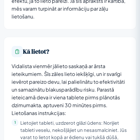
efektu, ja to lieto pareizi. Ja šis apraksts ir kārtībā,
mēs varam turpināt ar informāciju par zāļu
lietošanu.
Kā lietot?
Vidalista vienmēr jālieto saskaņā ar ārsta
ieteikumiem. Šīs zāles lieto iekšķīgi, un ir svarīgi
ievērot pareizo devu, lai palielinātu to efektivitāti
un samazinātu blakusparādību risku. Parastā
ieteicamā deva ir viena tablete pirms plānotās
dzimumakta, aptuveni 30 minūtes pirms.
Lietošanas instrukcijas:
Lietojiet tableti, uzdzerot glāzi ūdens: Norijiet
tableti veselu, nekošļājiet un nesasmalciniet. Jūs
varat to lietot kopā ar ēdienu vai tukšā dūšā,