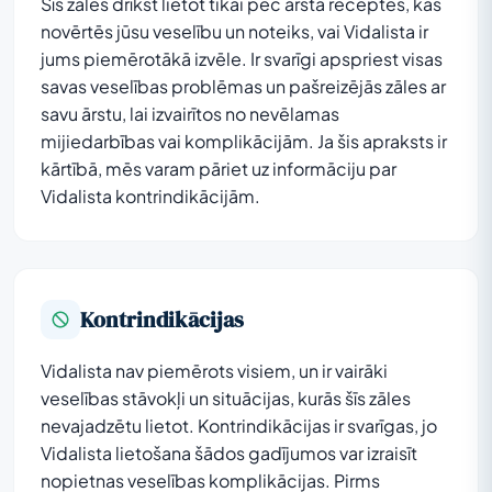
Šīs zāles drīkst lietot tikai pēc ārsta receptes, kas
novērtēs jūsu veselību un noteiks, vai Vidalista ir
jums piemērotākā izvēle. Ir svarīgi apspriest visas
savas veselības problēmas un pašreizējās zāles ar
savu ārstu, lai izvairītos no nevēlamas
mijiedarbības vai komplikācijām. Ja šis apraksts ir
kārtībā, mēs varam pāriet uz informāciju par
Vidalista kontrindikācijām.
Kontrindikācijas
Vidalista nav piemērots visiem, un ir vairāki
veselības stāvokļi un situācijas, kurās šīs zāles
nevajadzētu lietot. Kontrindikācijas ir svarīgas, jo
Vidalista lietošana šādos gadījumos var izraisīt
nopietnas veselības komplikācijas. Pirms