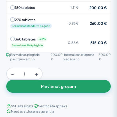
200.00 €
180 tabletes
1.11 €
270 tabletes
260.00 €
0.96 €
Bezmaksas standarta piegāde
360 tabletes
315.00 €
0.88 €
Bezmaksas ātrā piegāde
Bezmaksas piegāde
200.00
, bezmaksas ekspress
300.00
pasūtījumiem no
€
piegāde no
€
−
+
Pievienot grozam
SSL aizsargāts
Sertificēta aptieka
Naudas atdošanas garantija