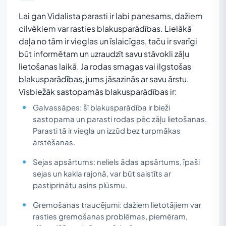
Lai gan Vidalista parasti ir labi panesams, dažiem
cilvēkiem var rasties blakusparādības. Lielākā
daļa no tām ir vieglas un īslaicīgas, taču ir svarīgi
būt informētam un uzraudzīt savu stāvokli zāļu
lietošanas laikā. Ja rodas smagas vai ilgstošas
blakusparādības, jums jāsazinās ar savu ārstu.
Visbiežāk sastopamās blakusparādības ir:
Galvassāpes: šī blakusparādība ir bieži
sastopama un parasti rodas pēc zāļu lietošanas.
Parasti tā ir viegla un izzūd bez turpmākas
ārstēšanas.
Sejas apsārtums: neliels ādas apsārtums, īpaši
sejas un kakla rajonā, var būt saistīts ar
pastiprinātu asins plūsmu.
Gremošanas traucējumi: dažiem lietotājiem var
rasties gremošanas problēmas, piemēram,