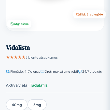
Diskrēta piegāde
Atgriešana
Vidalista
3 klientu atsauksmes
Piegāde: 4–7 dienas
Droši maksājumu veidi
24/7 atbalsts
Aktīvā viela:
Tadalafils
40mg
5mg