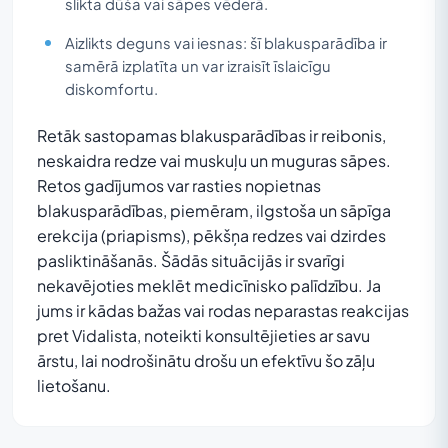
slikta dūša vai sāpes vēderā.
Aizlikts deguns vai iesnas: šī blakusparādība ir
samērā izplatīta un var izraisīt īslaicīgu
diskomfortu.
Retāk sastopamas blakusparādības ir reibonis,
neskaidra redze vai muskuļu un muguras sāpes.
Retos gadījumos var rasties nopietnas
blakusparādības, piemēram, ilgstoša un sāpīga
erekcija (priapisms), pēkšņa redzes vai dzirdes
pasliktināšanās. Šādās situācijās ir svarīgi
nekavējoties meklēt medicīnisko palīdzību. Ja
jums ir kādas bažas vai rodas neparastas reakcijas
pret Vidalista, noteikti konsultējieties ar savu
ārstu, lai nodrošinātu drošu un efektīvu šo zāļu
lietošanu.