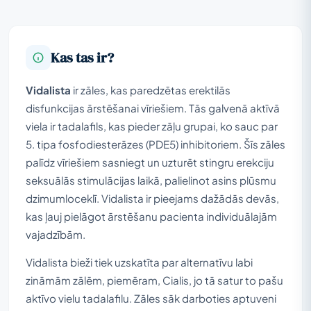
Kas tas ir?
Vidalista
ir zāles, kas paredzētas erektilās
disfunkcijas ārstēšanai vīriešiem. Tās galvenā aktīvā
viela ir tadalafils, kas pieder zāļu grupai, ko sauc par
5. tipa fosfodiesterāzes (PDE5) inhibitoriem. Šīs zāles
palīdz vīriešiem sasniegt un uzturēt stingru erekciju
seksuālās stimulācijas laikā, palielinot asins plūsmu
dzimumloceklī. Vidalista ir pieejams dažādās devās,
kas ļauj pielāgot ārstēšanu pacienta individuālajām
vajadzībām.
Vidalista bieži tiek uzskatīta par alternatīvu labi
zināmām zālēm, piemēram, Cialis, jo tā satur to pašu
aktīvo vielu tadalafilu. Zāles sāk darboties aptuveni