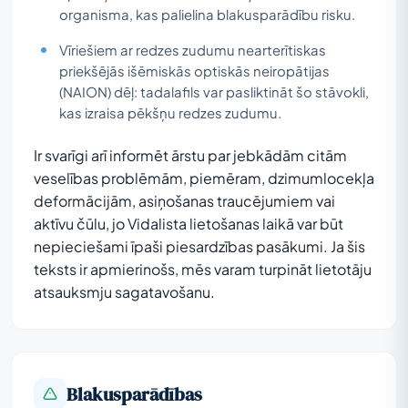
organisma, kas palielina blakusparādību risku.
Vīriešiem ar redzes zudumu nearterītiskas
priekšējās išēmiskās optiskās neiropātijas
(NAION) dēļ: tadalafils var pasliktināt šo stāvokli,
kas izraisa pēkšņu redzes zudumu.
Ir svarīgi arī informēt ārstu par jebkādām citām
veselības problēmām, piemēram, dzimumlocekļa
deformācijām, asiņošanas traucējumiem vai
aktīvu čūlu, jo Vidalista lietošanas laikā var būt
nepieciešami īpaši piesardzības pasākumi. Ja šis
teksts ir apmierinošs, mēs varam turpināt lietotāju
atsauksmju sagatavošanu.
Blakusparādības