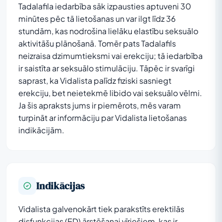
Tadalafila iedarbība sāk izpausties aptuveni 30
minūtes pēc tā lietošanas un var ilgt līdz 36
stundām, kas nodrošina lielāku elastību seksuālo
aktivitāšu plānošanā. Tomēr pats Tadalafils
neizraisa dzimumtieksmi vai erekciju; tā iedarbība
ir saistīta ar seksuālo stimulāciju. Tāpēc ir svarīgi
saprast, ka Vidalista palīdz fiziski sasniegt
erekciju, bet neietekmē libido vai seksuālo vēlmi.
Ja šis apraksts jums ir piemērots, mēs varam
turpināt ar informāciju par Vidalista lietošanas
indikācijām.
Indikācijas
Vidalista galvenokārt tiek parakstīts erektilās
disfunkcijas (ED) ārstēšanai vīriešiem, kas ir