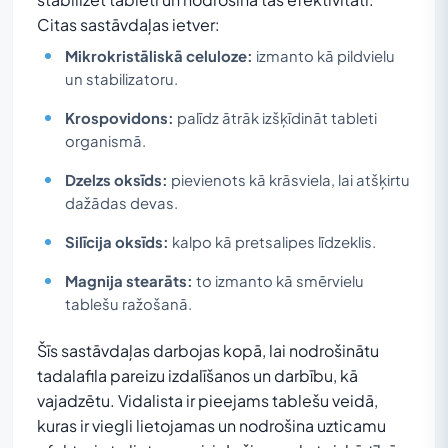
Citas sastāvdaļas ietver:
Mikrokristāliskā celuloze:
izmanto kā pildvielu
un stabilizatoru.
Krospovidons:
palīdz ātrāk izšķīdināt tableti
organismā.
Dzelzs oksīds:
pievienots kā krāsviela, lai atšķirtu
dažādas devas.
Silīcija oksīds:
kalpo kā pretsalipes līdzeklis.
Magnija stearāts:
to izmanto kā smērvielu
tablešu ražošanā.
Šīs sastāvdaļas darbojas kopā, lai nodrošinātu
tadalafila pareizu izdalīšanos un darbību, kā
vajadzētu. Vidalista ir pieejams tablešu veidā,
kuras ir viegli lietojamas un nodrošina uzticamu