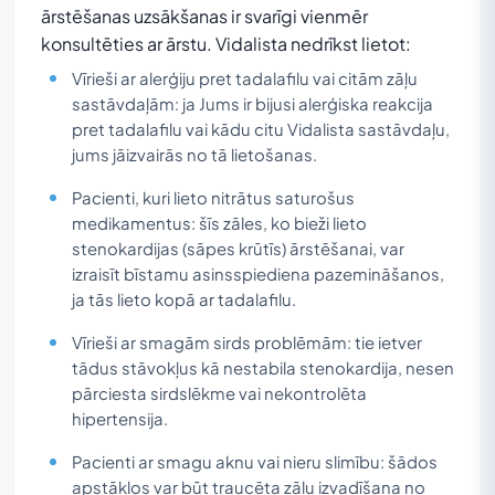
ārstēšanas uzsākšanas ir svarīgi vienmēr
konsultēties ar ārstu. Vidalista nedrīkst lietot:
Vīrieši ar alerģiju pret tadalafilu vai citām zāļu
sastāvdaļām: ja Jums ir bijusi alerģiska reakcija
pret tadalafilu vai kādu citu Vidalista sastāvdaļu,
jums jāizvairās no tā lietošanas.
Pacienti, kuri lieto nitrātus saturošus
medikamentus: šīs zāles, ko bieži lieto
stenokardijas (sāpes krūtīs) ārstēšanai, var
izraisīt bīstamu asinsspiediena pazemināšanos,
ja tās lieto kopā ar tadalafilu.
Vīrieši ar smagām sirds problēmām: tie ietver
tādus stāvokļus kā nestabila stenokardija, nesen
pārciesta sirdslēkme vai nekontrolēta
hipertensija.
Pacienti ar smagu aknu vai nieru slimību: šādos
apstākļos var būt traucēta zāļu izvadīšana no