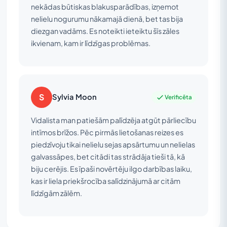
nekādas būtiskas blakusparādības, izņemot
nelielu nogurumu nākamajā dienā, bet tas bija
diezgan vadāms. Es noteikti ieteiktu šīs zāles
ikvienam, kam ir līdzīgas problēmas.
S
Sylvia Moon
Verificēta
Vidalista man patiešām palīdzēja atgūt pārliecību
intīmos brīžos. Pēc pirmās lietošanas reizes es
piedzīvoju tikai nelielu sejas apsārtumu un nelielas
galvassāpes, bet citādi tas strādāja tieši tā, kā
biju cerējis. Es īpaši novērtēju ilgo darbības laiku,
kas ir liela priekšrocība salīdzinājumā ar citām
līdzīgām zālēm.