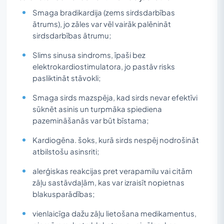
Smaga bradikardija (zems sirdsdarbības
ātrums), jo zāles var vēl vairāk palēnināt
sirdsdarbības ātrumu;
Slims sinusa sindroms, īpaši bez
elektrokardiostimulatora, jo pastāv risks
pasliktināt stāvokli;
Smaga sirds mazspēja, kad sirds nevar efektīvi
sūknēt asinis un turpmāka spiediena
pazemināšanās var būt bīstama;
Kardiogēna. šoks, kurā sirds nespēj nodrošināt
atbilstošu asinsriti;
alerģiskas reakcijas pret verapamilu vai citām
zāļu sastāvdaļām, kas var izraisīt nopietnas
blakusparādības;
vienlaicīga dažu zāļu lietošana medikamentus,