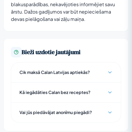
blakusparādības, nekavējoties informējiet savu
ārstu. Dažos gadījumos var būt nepieciešama
devas pielāgošana vai zāļu maiņa.
Bieži uzdotie jautājumi
Cik maksā Calan Latvijas aptiekās?
Kā iegādāties Calan bez receptes?
Vai jūs piedāvājat anonīmu piegādi?