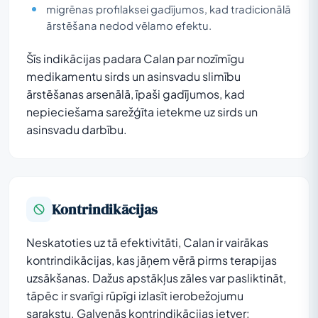
migrēnas profilaksei gadījumos, kad tradicionālā
ārstēšana nedod vēlamo efektu.
Šīs indikācijas padara Calan par nozīmīgu
medikamentu sirds un asinsvadu slimību
ārstēšanas arsenālā, īpaši gadījumos, kad
nepieciešama sarežģīta ietekme uz sirds un
asinsvadu darbību.
Kontrindikācijas
Neskatoties uz tā efektivitāti, Calan ir vairākas
kontrindikācijas, kas jāņem vērā pirms terapijas
uzsākšanas. Dažus apstākļus zāles var pasliktināt,
tāpēc ir svarīgi rūpīgi izlasīt ierobežojumu
sarakstu. Galvenās kontrindikācijas ietver: