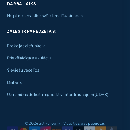
DARBA LAIKS
No pirmdienas līdz svētdienai 24 stundas
ZĀLES IR PAREDZĒTAS:
Erekcijas disfunkcija
Priekšlaicīga ejakulācija
Sieviešu veselība
Diabēts
Uzmanības deficīta hiperaktivitātes traucējumi (UDHS)
© 2026 aktivshop.lv - Visas tiesības paturētas
₿

VISA
JCB
G
AMEX
DISCOVER