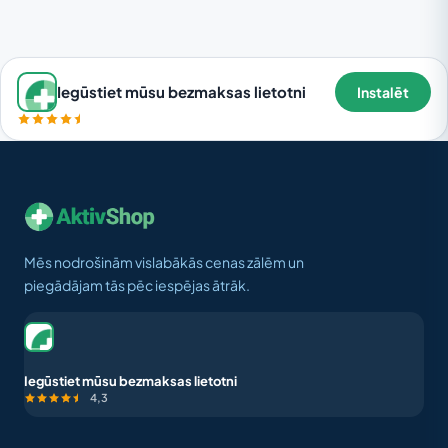
Iegūstiet mūsu bezmaksas lietotni
Instalēt
Mēs nodrošinām vislabākās cenas zālēm un
piegādājam tās pēc iespējas ātrāk.
Iegūstiet mūsu bezmaksas lietotni
4,3