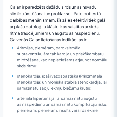
Calan ir paredzēts dažādu sirds un asinsvadu
slimību ārstēšanai un profilaksei. Pateicoties tā
darbības mehānismam, šīs zāles efektīvi tiek galā
ar plašu patoloģiju klāstu, kas saistītas ar sirds
ritma traucējumiem un augstu asinsspiedienu.
Galvenās Calan lietošanas indikācijas ir:
Aritmijas, piemēram, paroksizmāla
supraventrikulāra tahikardija un priekškambaru
mirdzēšana, kad nepieciešams atjaunot normālu
sirds ritmu;
stenokardija, īpaši vazospastiska (Prinzmetāla
stenokardija) un hroniska stabila stenokardija, lai
samazinātu sāpju lēkmju biežumu krūtīs;
arteriālā hipertensija, lai samazinātu augstu
asinsspiedienu un samazinātu komplikāciju risku,
piemēram, piemēram, insults vai sirdslēkme