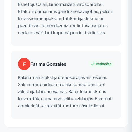
Es lietoju Calan, lai normalizētu sirdsdarbību.
Efekts ir pamanāms gandrīz nekavējoties, pulss ir
kļuvis vienmērīgāks, un tahikardijas lēkmes ir
pazudušas. Tomēr dažreiz pēc lietošanas jūtos
nedaudz vājš, bet kopumā produkts ir lielisks.
F
Fatima Gonzales
Verificēta
Kalanu man izrakstīja stenokardijas ārstēšanai.
Sākumā es baidījos no blakusparādībām, bet
zāles bija labi panesamas. Sāpju lēkmes krūtīs
kļuva retāk, un mana veselība uzlabojās. Esmu ļoti
apmierināts ar rezultātu un turpināšu to lietot.