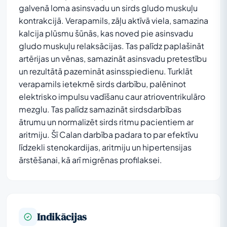
galvenā loma asinsvadu un sirds gludo muskuļu
kontrakcijā. Verapamils, zāļu aktīvā viela, samazina
kalcija plūsmu šūnās, kas noved pie asinsvadu
gludo muskuļu relaksācijas. Tas palīdz paplašināt
artērijas un vēnas, samazināt asinsvadu pretestību
un rezultātā pazemināt asinsspiedienu. Turklāt
verapamils ietekmē sirds darbību, palēninot
elektrisko impulsu vadīšanu caur atrioventrikulāro
mezglu. Tas palīdz samazināt sirdsdarbības
ātrumu un normalizēt sirds ritmu pacientiem ar
aritmiju. Šī Calan darbība padara to par efektīvu
līdzekli stenokardijas, aritmiju un hipertensijas
ārstēšanai, kā arī migrēnas profilaksei.
Indikācijas