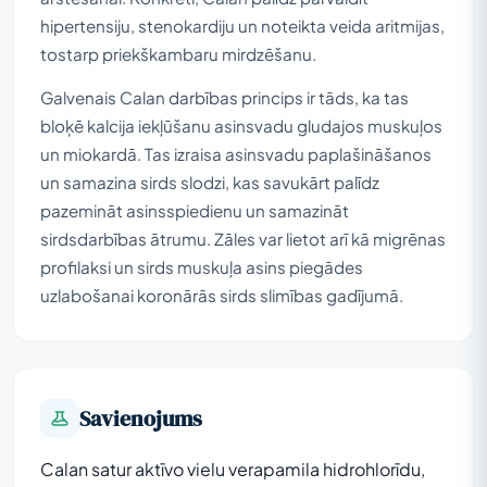
hipertensiju, stenokardiju un noteikta veida aritmijas,
tostarp priekškambaru mirdzēšanu.
Galvenais Calan darbības princips ir tāds, ka tas
bloķē kalcija iekļūšanu asinsvadu gludajos muskuļos
un miokardā. Tas izraisa asinsvadu paplašināšanos
un samazina sirds slodzi, kas savukārt palīdz
pazemināt asinsspiedienu un samazināt
sirdsdarbības ātrumu. Zāles var lietot arī kā migrēnas
profilaksi un sirds muskuļa asins piegādes
uzlabošanai koronārās sirds slimības gadījumā.
Savienojums
Calan satur aktīvo vielu verapamila hidrohlorīdu,