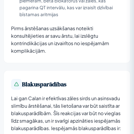
piemēram, beta blokatorus vai zāles, kas
pagarina QT intervālu, kas var izraisīt dzīvībai
bīstamas aritmijas
Pirms ārstēšanas uzsākšanas noteikti
konsultējieties ar savu ārstu, lai izslēgtu
kontrindikācijas un izvairītos no iespējamām
komplikācijām.
Blakusparādības
Lai gan Calan ir efektīvas zāles sirds un asinsvadu
slimību ārstēšanai, tās lietošana var būt saistīta ar
blakusparādībām. Šīs reakcijas var būt no vieglas
līdz smagākas, un ir svarīgi apzināties iespējamās
blakusparādības. Iespējamās blakusparādības ir: