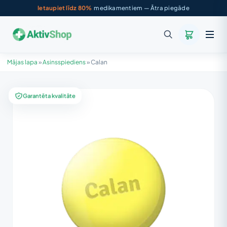
Ietaupiet līdz 80%
medikamentiem — Ātra piegāde
Mājas lapa
»
Asinsspiediens
»
Calan
Garantēta kvalitāte