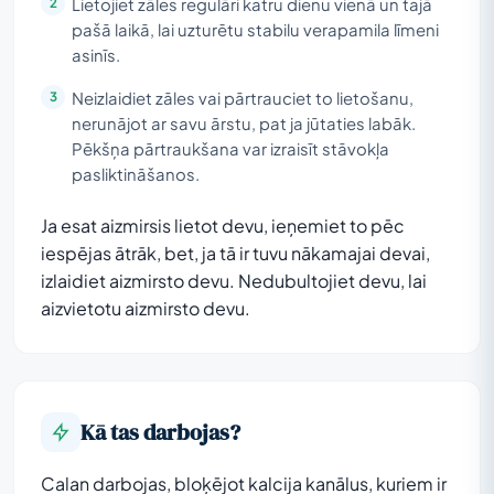
Lietojiet zāles regulāri katru dienu vienā un tajā
pašā laikā, lai uzturētu stabilu verapamila līmeni
asinīs.
Neizlaidiet zāles vai pārtrauciet to lietošanu,
nerunājot ar savu ārstu, pat ja jūtaties labāk.
Pēkšņa pārtraukšana var izraisīt stāvokļa
pasliktināšanos.
Ja esat aizmirsis lietot devu, ieņemiet to pēc
iespējas ātrāk, bet, ja tā ir tuvu nākamajai devai,
izlaidiet aizmirsto devu. Nedubultojiet devu, lai
aizvietotu aizmirsto devu.
Kā tas darbojas?
Calan darbojas, bloķējot kalcija kanālus, kuriem ir