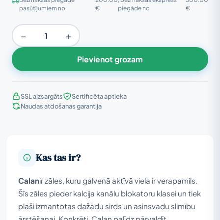
pasūtījumiem no
€
piegāde no
€
−
+
Pievienot grozam
SSL aizsargāts
Sertificēta aptieka
Naudas atdošanas garantija
Kas tas ir?
Calan
ir zāles, kuru galvenā aktīvā viela ir verapamils.
Šīs zāles pieder kalcija kanālu blokatoru klasei un tiek
plaši izmantotas dažādu sirds un asinsvadu slimību
ārstēšanai. Konkrēti, Calan palīdz pārvaldīt