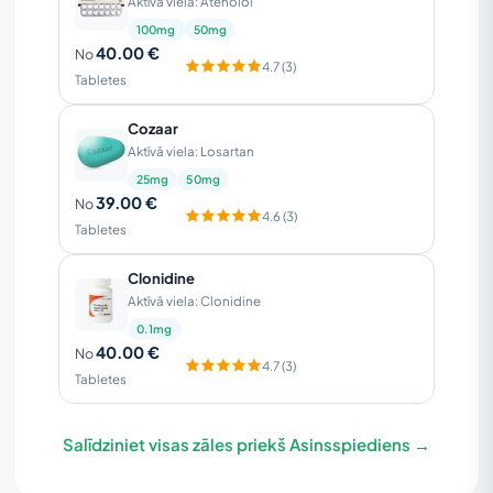
Aktīvā viela: Atenolol
100mg
50mg
40.00 €
No
4.7 (3)
Tabletes
Cozaar
Aktīvā viela: Losartan
25mg
50mg
39.00 €
No
4.6 (3)
Tabletes
Clonidine
Aktīvā viela: Clonidine
0.1mg
40.00 €
No
4.7 (3)
Tabletes
Salīdziniet visas zāles priekš Asinsspiediens →