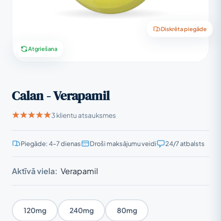
Diskrēta piegāde
Atgriešana
Calan - Verapamil
3 klientu atsauksmes
Piegāde: 4–7 dienas
Droši maksājumu veidi
24/7 atbalsts
Aktīvā viela:
Verapamil
120mg
240mg
80mg