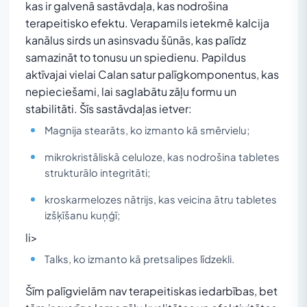
kas ir galvenā sastāvdaļa, kas nodrošina
terapeitisko efektu. Verapamils ietekmē kalcija
kanālus sirds un asinsvadu šūnās, kas palīdz
samazināt to tonusu un spiedienu. Papildus
aktīvajai vielai Calan satur palīgkomponentus, kas
nepieciešami, lai saglabātu zāļu formu un
stabilitāti. Šīs sastāvdaļas ietver:
Magnija stearāts, ko izmanto kā smērvielu;
mikrokristāliskā celuloze, kas nodrošina tabletes
strukturālo integritāti;
kroskarmelozes nātrijs, kas veicina ātru tabletes
izšķīšanu kuņģī;
li>
Talks, ko izmanto kā pretsalipes līdzekli.
Šīm palīgvielām nav terapeitiskas iedarbības, bet