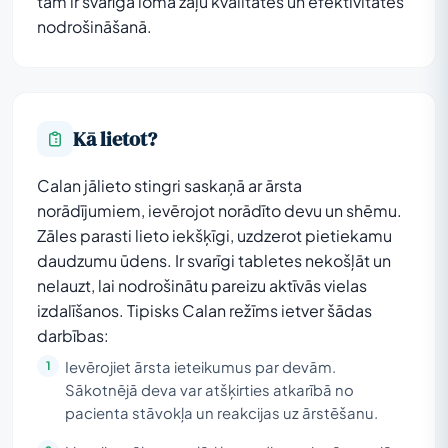
tām ir svarīga loma zāļu kvalitātes un efektivitātes
nodrošināšanā.
Kā lietot?
Calan jālieto stingri saskaņā ar ārsta
norādījumiem, ievērojot norādīto devu un shēmu.
Zāles parasti lieto iekšķīgi, uzdzerot pietiekamu
daudzumu ūdens. Ir svarīgi tabletes nekošļāt un
nelauzt, lai nodrošinātu pareizu aktīvās vielas
izdalīšanos. Tipisks Calan režīms ietver šādas
darbības:
Ievērojiet ārsta ieteikumus par devām.
Sākotnējā deva var atšķirties atkarībā no
pacienta stāvokļa un reakcijas uz ārstēšanu.