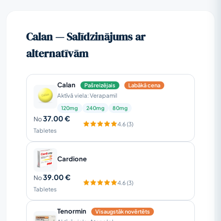
Calan — Salīdzinājums ar
alternatīvām
Calan
Pašreizējais
Labākā cena
Aktīvā viela: Verapamil
120mg
240mg
80mg
37.00 €
No
4.6 (3)
Tabletes
Cardione
39.00 €
No
4.6 (3)
Tabletes
Tenormin
Visaugstāk novērtēts