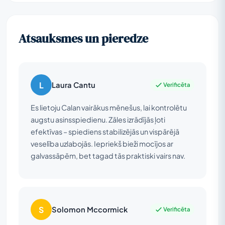
Atsauksmes un pieredze
L
Laura Cantu
Verificēta
Es lietoju Calan vairākus mēnešus, lai kontrolētu
augstu asinsspiedienu. Zāles izrādījās ļoti
efektīvas – spiediens stabilizējās un vispārējā
veselība uzlabojās. Iepriekš bieži mocījos ar
galvassāpēm, bet tagad tās praktiski vairs nav.
S
Solomon Mccormick
Verificēta