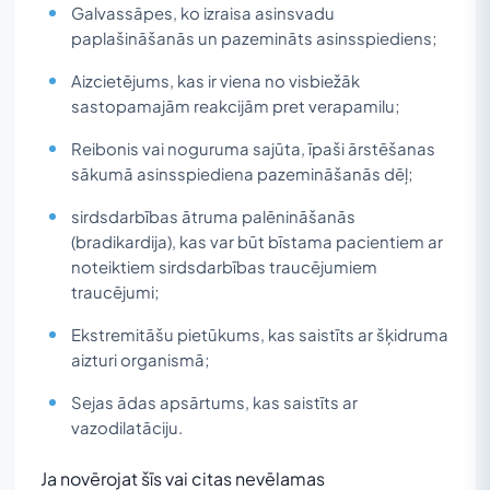
Galvassāpes, ko izraisa asinsvadu
paplašināšanās un pazemināts asinsspiediens;
Aizcietējums, kas ir viena no visbiežāk
sastopamajām reakcijām pret verapamilu;
Reibonis vai noguruma sajūta, īpaši ārstēšanas
sākumā asinsspiediena pazemināšanās dēļ;
sirdsdarbības ātruma palēnināšanās
(bradikardija), kas var būt bīstama pacientiem ar
noteiktiem sirdsdarbības traucējumiem
traucējumi;
Ekstremitāšu pietūkums, kas saistīts ar šķidruma
aizturi organismā;
Sejas ādas apsārtums, kas saistīts ar
vazodilatāciju.
Ja novērojat šīs vai citas nevēlamas