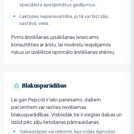
speciālista apstiprinātus gadījumus.
Laktozes nepanesamība, jo tā var būt zāļu
sastāvā. viela.
Pirms ārstēšanas uzsākšanas ieteicams
konsultēties ar ārstu, lai novērstu iespējamos
riskus un izvēlētos optimālo ārstēšanas shēmu.
Blakusparādības
Lai gan Pepcid ir labi panesams, dažiem
pacientiem var rasties nevēlamas
blakusparādības. Visbiežāk tie ir vieglas dabas un
izzūd pēc zāļu lietošanas pārtraukšanas.
Galvassāpes vai reibonis, kas rodas ilgstošas