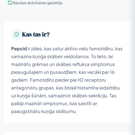
Naudas atdošanas garantija
Kas tas ir?
Pepcid
ir zāles, kas satur aktīvo vielu famotidīnu, kas
samazina kuņģa skābes veidošanos. To lieto, lai
mazinātu grēmas un skābes refluksa simptomus
pieaugušajiem un pusaudžiem, kas vecāki par 16
gadiem. Famotidīns pieder pie H2 receptoru
antagonistu grupas, kas bloķē histamīna iedarbību
uz kuņģa šūnām, samazinot skābes sekrēciju. Tas
palīdz mazināt simptomus, kas saistīti ar
paaugstinātu kuņģa skābumu