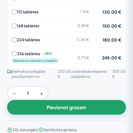
130.00 €
112 tabletes
1.16 €
150.00 €
168 tabletes
0.89 €
180.00 €
224 tabletes
0.80 €
336 tabletes
245.00 €
0.73 €
Bezmaksas standarta piegāde
Bezmaksas piegāde
200.00
, bezmaksas ekspress
300.00
pasūtījumiem no
€
piegāde no
€
−
+
Pievienot grozam
SSL aizsargāts
Sertificēta aptieka