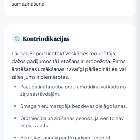
samazināšana.
Kontrindikācijas
Lai gan Pepcid ir efektīvs skābes reducētājs,
dažos gadījumos tā lietošana ir ierobežota. Pirms
ārstēšanas uzsākšanas ir svarīgi pārliecināties, vai
zāles jums ir piemērotas.
Paaugstināta jutība pret famotidīnu vai kādu no
zāļu sastāvdaļām.
Smaga nieru mazspēja bez devas pielāgošanas.
Grūtniecība un zīdīšanas periods, ja vien to nav
ieteicis ārsts.
Bērni, kas jaunāki par 16 gadiem, izņemot