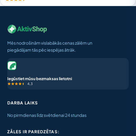
Mēs nodrošinām vislabākās cenas zālēm un
piegādājam tās pēc iespējas ātrāk.
Iegūstiet mūsu bezmaksas lietotni
4,3
DARBA LAIKS
No pirmdienas līdz svētdienai 24 stundas
ZĀLES IR PAREDZĒTAS: