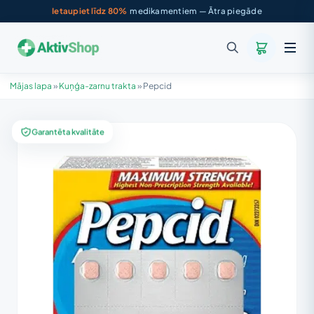
Ietaupiet līdz 80%
medikamentiem — Ātra piegāde
Mājas lapa
»
Kuņģa-zarnu trakta
»
Pepcid
Garantēta kvalitāte