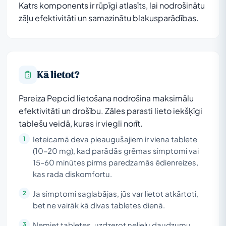
Katrs komponents ir rūpīgi atlasīts, lai nodrošinātu
zāļu efektivitāti un samazinātu blakusparādības.
Kā lietot?
Pareiza Pepcid lietošana nodrošina maksimālu
efektivitāti un drošību. Zāles parasti lieto iekšķīgi
tablešu veidā, kuras ir viegli norīt.
Ieteicamā deva pieaugušajiem ir viena tablete
(10–20 mg), kad parādās grēmas simptomi vai
15–60 minūtes pirms paredzamās ēdienreizes,
kas rada diskomfortu.
Ja simptomi saglabājas, jūs var lietot atkārtoti,
bet ne vairāk kā divas tabletes dienā.
Ņemiet tabletes, uzdzerot nelielu daudzumu