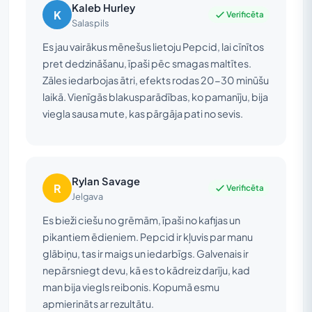
Kaleb Hurley
K
Verificēta
Salaspils
Es jau vairākus mēnešus lietoju Pepcid, lai cīnītos
pret dedzināšanu, īpaši pēc smagas maltītes.
Zāles iedarbojas ātri, efekts rodas 20-30 minūšu
laikā. Vienīgās blakusparādības, ko pamanīju, bija
viegla sausa mute, kas pārgāja pati no sevis.
Rylan Savage
R
Verificēta
Jelgava
Es bieži ciešu no grēmām, īpaši no kafijas un
pikantiem ēdieniem. Pepcid ir kļuvis par manu
glābiņu, tas ir maigs un iedarbīgs. Galvenais ir
nepārsniegt devu, kā es to kādreiz darīju, kad
man bija viegls reibonis. Kopumā esmu
apmierināts ar rezultātu.