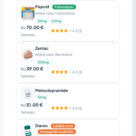
Pepcid
Pašreizējais
Aktīvā viela: Famotidine
20mg
40mg
70.00 €
No
4.3 (3)
Tabletes
Zantac
Aktīvā viela: Ranitidine
300mg
39.00 €
No
4.3 (3)
Tabletes
Metoclopramide
10mg
51.00 €
No
4.3 (3)
Tabletes
Diarex
Labākā cena
Visaugstāk novērtēts