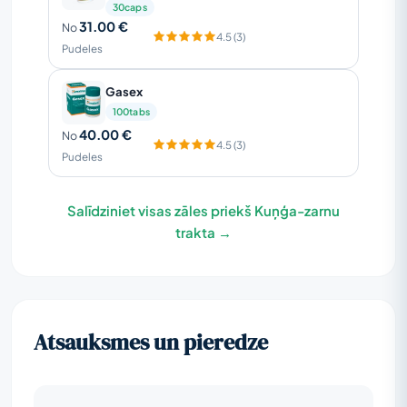
30caps
31.00 €
No
4.5 (3)
Pudeles
Gasex
100tabs
40.00 €
No
4.5 (3)
Pudeles
Salīdziniet visas zāles priekš Kuņģa-zarnu
trakta →
Atsauksmes un pieredze