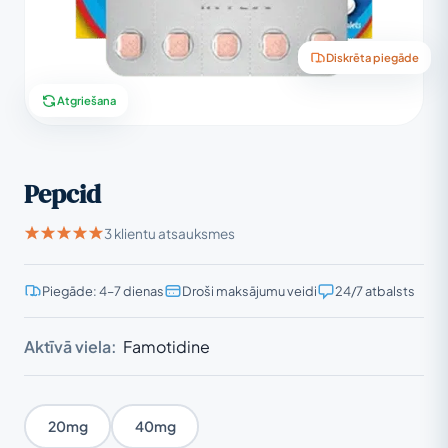
Diskrēta piegāde
Atgriešana
Pepcid
3 klientu atsauksmes
Piegāde: 4–7 dienas
Droši maksājumu veidi
24/7 atbalsts
Aktīvā viela:
Famotidine
20mg
40mg