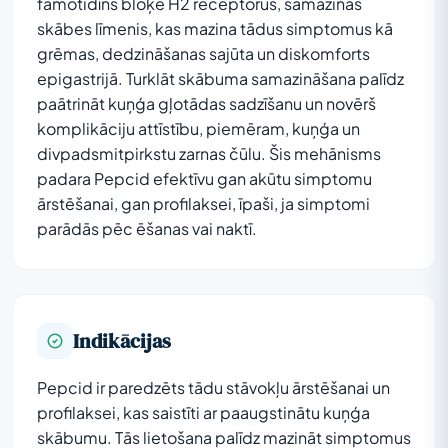
famotidīns bloķē H2 receptorus, samazinās
skābes līmenis, kas mazina tādus simptomus kā
grēmas, dedzināšanas sajūta un diskomforts
epigastrijā. Turklāt skābuma samazināšana palīdz
paātrināt kuņģa gļotādas sadzīšanu un novērš
komplikāciju attīstību, piemēram, kuņģa un
divpadsmitpirkstu zarnas čūlu. Šis mehānisms
padara Pepcid efektīvu gan akūtu simptomu
ārstēšanai, gan profilaksei, īpaši, ja simptomi
parādās pēc ēšanas vai naktī.
Indikācijas
Pepcid ir paredzēts tādu stāvokļu ārstēšanai un
profilaksei, kas saistīti ar paaugstinātu kuņģa
skābumu. Tās lietošana palīdz mazināt simptomus