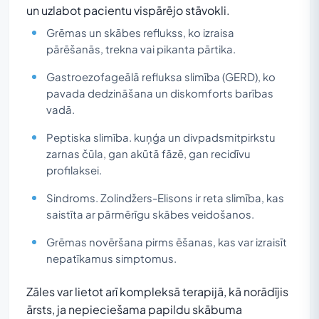
un uzlabot pacientu vispārējo stāvokli.
Grēmas un skābes reflukss, ko izraisa
pārēšanās, trekna vai pikanta pārtika.
Gastroezofageālā refluksa slimība (GERD), ko
pavada dedzināšana un diskomforts barības
vadā.
Peptiska slimība. kuņģa un divpadsmitpirkstu
zarnas čūla, gan akūtā fāzē, gan recidīvu
profilaksei.
Sindroms. Zolindžers-Elisons ir reta slimība, kas
saistīta ar pārmērīgu skābes veidošanos.
Grēmas novēršana pirms ēšanas, kas var izraisīt
nepatīkamus simptomus.
Zāles var lietot arī kompleksā terapijā, kā norādījis
ārsts, ja nepieciešama papildu skābuma