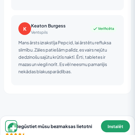
Keaton Burgess
K
Verificēta
Ventspils
Mans ārsts izrakstīja Pepcid, lai ārstētu refluksa
slimību. Zāles patiešām palīdz, es vairs nejūtu
dedzinošu sajūtu krūtīs naktī. Ērti, tabletes ir
mazas un viegli norīt. Es vēl neesmu pamanījis
nekādas blakusparādības.
Iegūstiet mūsu bezmaksas lietotni
Instalēt