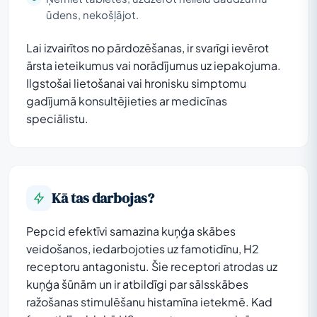
ūdens, nekošļājot.
Lai izvairītos no pārdozēšanas, ir svarīgi ievērot
ārsta ieteikumus vai norādījumus uz iepakojuma.
Ilgstošai lietošanai vai hronisku simptomu
gadījumā konsultējieties ar medicīnas
speciālistu.
Kā tas darbojas?
Pepcid efektīvi samazina kuņģa skābes
veidošanos, iedarbojoties uz famotidīnu, H2
receptoru antagonistu. Šie receptori atrodas uz
kuņģa šūnām un ir atbildīgi par sālsskābes
ražošanas stimulēšanu histamīna ietekmē. Kad