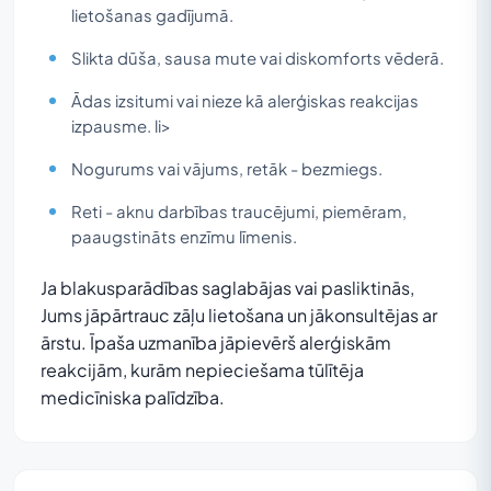
lietošanas gadījumā.
Slikta dūša, sausa mute vai diskomforts vēderā.
Ādas izsitumi vai nieze kā alerģiskas reakcijas
izpausme. li>
Nogurums vai vājums, retāk - bezmiegs.
Reti - aknu darbības traucējumi, piemēram,
paaugstināts enzīmu līmenis.
Ja blakusparādības saglabājas vai pasliktinās,
Jums jāpārtrauc zāļu lietošana un jākonsultējas ar
ārstu. Īpaša uzmanība jāpievērš alerģiskām
reakcijām, kurām nepieciešama tūlītēja
medicīniska palīdzība.