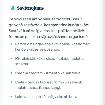
Savienojums
Pepcid satur aktīvo vielu famotidīnu, kas ir
galvenā sastāvdaļa, kas samazina kuņģa skābi.
Sastāvā ir arī palīgvielas, kas palīdz stabilizēt
formu un palielina zāļu uzsūkšanos organismā.
Famotidīns ir galvenā aktīvā viela, kas nomāc
kuņģa skābes veidošanos.
Mikrokristāliskā celuloze – uzlabo tabletes
struktūru.
Magnija stearāts – izmanto kā saistviela.
Ciete - palīdz stabilizēt formu un atvieglo
tabletes sadalīšanos kuņģī.
Laktoze - kalpo kā palīgviela. pildviela