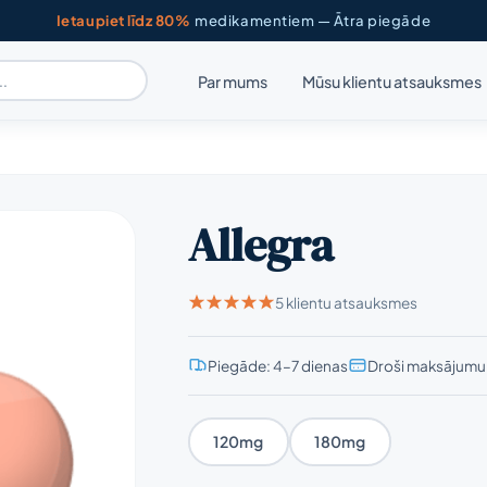
Ietaupiet līdz 80%
medikamentiem — Ātra piegāde
Par mums
Mūsu klientu atsauksmes
Allegra
5 klientu atsauksmes
Piegāde: 4–7 dienas
Droši maksājumu 
120mg
180mg