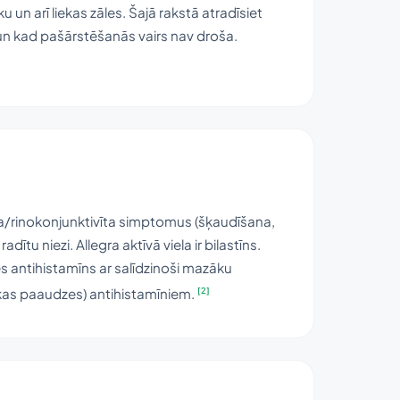
 un arī liekas zāles. Šajā rakstā atradīsiet
ā un kad pašārstēšanās vairs nav droša.
rinīta/rinokonjunktivīta simptomus (šķaudīšana,
tu niezi. Allegra aktīvā viela ir bilastīns.
s antihistamīns ar salīdzinoši mazāku
[2]
ākas paaudzes) antihistamīniem.