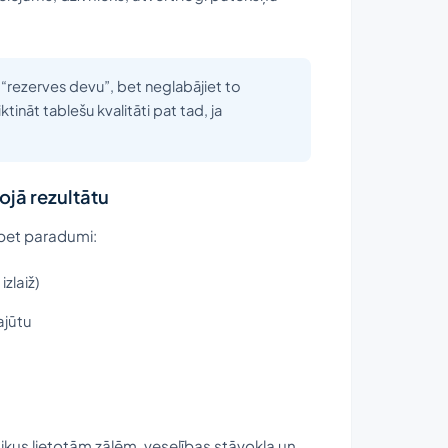
kā “rezerves devu”, bet neglabājiet to
tināt tablešu kvalitāti pat tad, ja
ojā rezultātu
, bet paradumi:
zlaiž)
ajūtu
aikus lietotām zālēm, veselības stāvokļa un