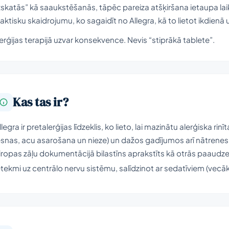
zskatās” kā saaukstēšanās, tāpēc pareiza atšķiršana ietaupa laiku
aktisku skaidrojumu, ko sagaidīt no Allegra, kā to lietot ikdien
erģijas terapijā uzvar konsekvence. Nevis “stiprākā tablete”.
Kas tas ir?
llegra ir pretalerģijas līdzeklis, ko lieto, lai mazinātu alerģiska 
esnas, acu asarošana un nieze) un dažos gadījumos arī nātrenes radī
iropas zāļu dokumentācijā bilastīns aprakstīts kā otrās paaudze
etekmi uz centrālo nervu sistēmu, salīdzinot ar sedatīviem (vec