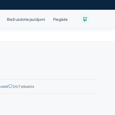
Bieži uzdotie jautājumi
Piegāde
veidi
24/7 atbalsts