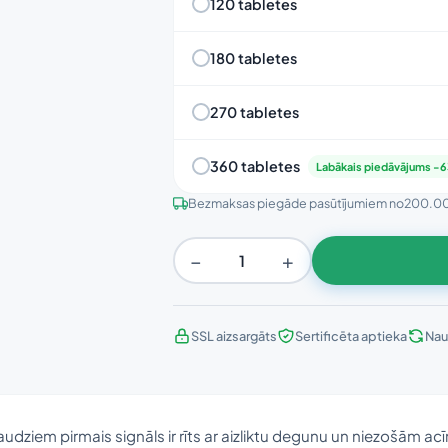
120 tabletes
180 tabletes
270 tabletes
360 tabletes
Labākais piedāvājums -
Bezmaksas piegāde pasūtījumiem no
200.0
−
+
SSL aizsargāts
Sertificēta aptieka
Nau
udziem pirmais signāls ir rīts ar aizliktu degunu un niezošām acī