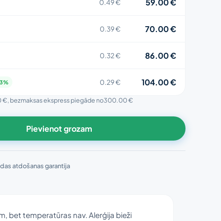
59.00 €
0.49 €
70.00 €
0.39 €
86.00 €
0.32 €
104.00 €
0.29 €
63%
0 €
, bezmaksas ekspress piegāde no
300.00 €
Pievienot grozam
das atdošanas garantija
m, bet temperatūras nav. Alerģija bieži