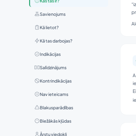
Kas tas ir?
“i
pr
Savienojums
Al
Kā lietot?
Kā tas darbojas?
Indikācijas
Salīdzinājums
A
Kontrindikācijas
i
E
Nav ieteicams
i
Blakusparādības
Biežākās kļūdas
Ārstu viedokļi