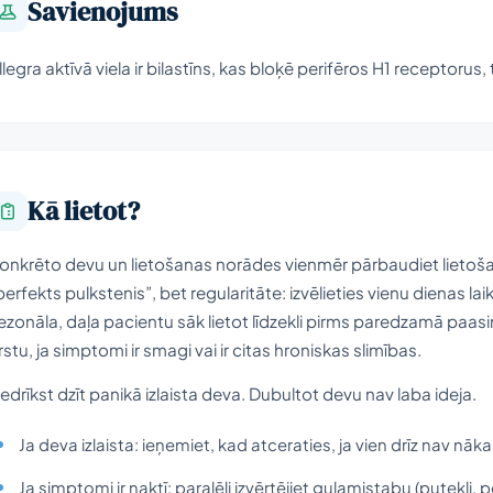
Savienojums
llegra aktīvā viela ir bilastīns, kas bloķē perifēros H1 receptoru
Kā lietot?
onkrēto devu un lietošanas norādes vienmēr pārbaudiet lietošan
perfekts pulkstenis”, bet regularitāte: izvēlieties vienu dienas laiku,
ezonāla, daļa pacientu sāk lietot līdzekli pirms paredzamā paasi
rstu, ja simptomi ir smagi vai ir citas hroniskas slimības.
edrīkst dzīt panikā izlaista deva. Dubultot devu nav laba ideja.
Ja deva izlaista: ieņemiet, kad atceraties, ja vien drīz nav nāka
Ja simptomi ir naktī: paralēli izvērtējiet guļamistabu (putekļi, 