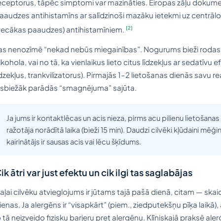
eceptorus, tāpēc simptomi var mazināties. Eiropas zāļu dokument
aaudzes antihistamīns ar salīdzinoši mazāku ietekmi uz centrālo
[2]
vecākas paaudzes) antihistamīniem.
as nenozīmē “nekad nebūs miegainības”. Nogurums bieži rodas ar
lkohola, vai no tā, ka vienlaikus lieto citus līdzekļus ar sedatīvu
īdzekļus, trankvilizatorus). Pirmajās 1–2 lietošanas dienās savu reak
isbiežāk parādās “smagnējuma” sajūta.
Ja jums ir kontaktlēcas un acis nieza, pirms acu pilienu lietošanas
ražotāja norādītā laika (bieži 15 min). Daudzi cilvēki kļūdaini mēģin
kairinātājs ir sausas acis vai lēcu šķīdums.
ik ātri var just efektu un cik ilgi tas saglabājas
aļai cilvēku atvieglojums ir jūtams tajā pašā dienā, citam — ska
ienas. Ja alergēns ir “visapkārt” (piem., ziedputekšņu pīķa laikā), a
o tā neizveido fizisku barjeru pret alergēnu. Klīniskajā praksē aler