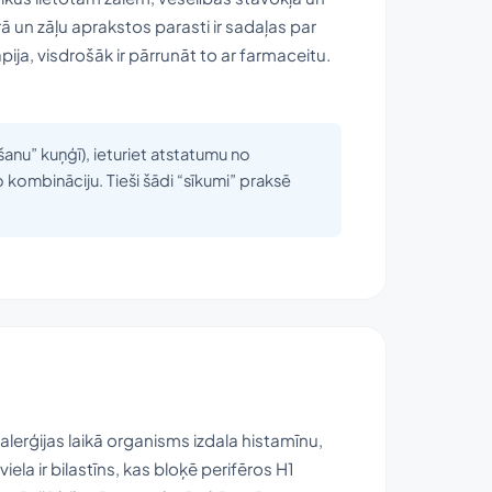
rā un zāļu aprakstos parasti ir sadaļas par
ija, visdrošāk ir pārrunāt to ar farmaceitu.
āšanu” kuņģī), ieturiet atstatumu no
 kombināciju. Tieši šādi “sīkumi” praksē
alerģijas laikā organisms izdala histamīnu,
iela ir bilastīns, kas bloķē perifēros H1