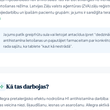
ietošanas režīma. Latvijas Zāļu valsts aģentūras (ZVA) zāļu reģist
ijiedarbību un īpašām pacientu grupām; ja jums ir sarežģīta terap
]
Ja jums patīk greipfrūtu sula vai lietojat antacīdus (pret “dedzin
antihistamīna lietošanas un pajautājiet farmaceitam par konkrēto
rada sajūtu, ka tablete “kaut kā nestrādā”.
Kā tas darbojas?
llegra pretalerģisko efektu nodrošina H1 antihistamīna darbība: 
as veicina niezi, šķaudīšanu, iesnas un asarošanu. Allegra aktīvā v