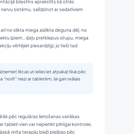
ācijā bilastīns aprakstīts kā otrās
 nervu sistēmu, salīdzinot ar sedatīviem
ī no slikta miega aizlikta deguna dēļ, no
 efektu (piem., daļu pretklepus sīrupu, miega
ciju vērtējiet piesardzīgi, jo tieši tad
 izņemiet lēcas un ielieciet atpakaļ tikai pēc
a “norīt” niezi ar tabletēm, lai gan reālais
idrāk pēc regulāras lietošanas vairākas
r tableti vien var nepietikt pilnīgai kontrolei,
ģiskā rinīta terapiju bieži pielāgo pēc