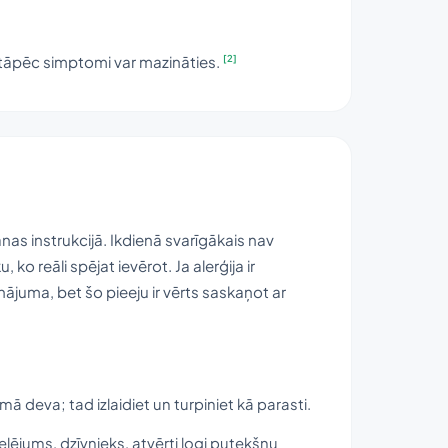
[2]
s, tāpēc simptomi var mazināties.
as instrukcijā. Ikdienā svarīgākais nav
 ko reāli spējat ievērot. Ja alerģija ir
nājuma, bet šo pieeju ir vērts saskaņot ar
mā deva; tad izlaidiet un turpiniet kā parasti.
pelējums, dzīvnieks, atvērti logi putekšņu