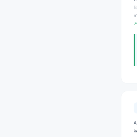
l
m
[4
A
k