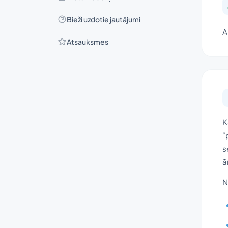
Bieži uzdotie jautājumi
A
Atsauksmes
K
“
s
ā
N