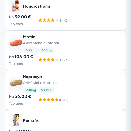
Hondrostrong
39.00 €
No
4.4 (3)
Tabletes
Motrin
Aktīvā viela: Ibuprofen
400mg
600mg
106.00 €
No
4.4 (3)
Tabletes
Naprosyn
Aktīvā viela: Naproxen
250mg
500mg
56.00 €
No
4.5 (3)
Tabletes
Remofix