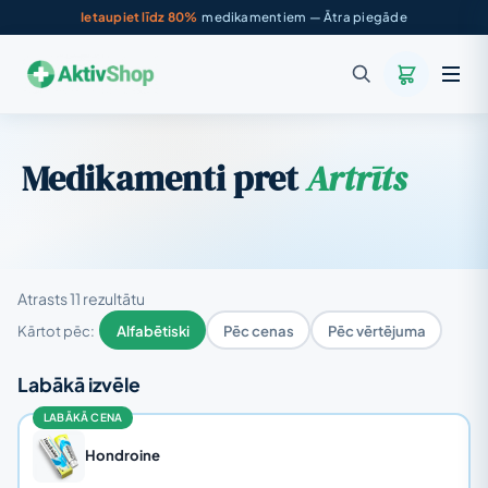
Ietaupiet līdz 80%
medikamentiem — Ātra piegāde
Medikamenti pret
Artrīts
Atrasts 11 rezultātu
Kārtot pēc:
Alfabētiski
Pēc cenas
Pēc vērtējuma
Labākā izvēle
LABĀKĀ CENA
Hondroine