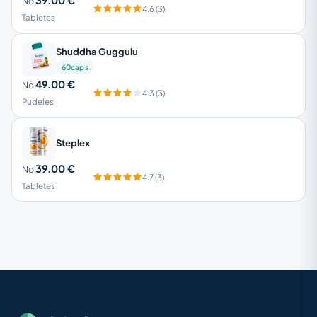
39.00 €
No
4.6 (3)
Tabletes
Shuddha Guggulu
60caps
49.00 €
No
4.3 (3)
Pudeles
Steplex
39.00 €
No
4.7 (3)
Tabletes