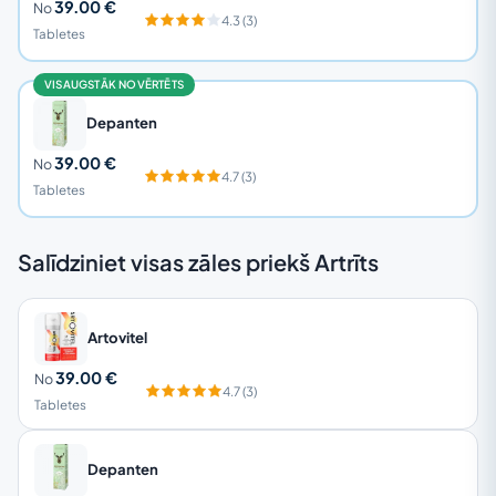
39.00 €
No
4.3 (3)
Tabletes
VISAUGSTĀK NOVĒRTĒTS
Depanten
39.00 €
No
4.7 (3)
Tabletes
Salīdziniet visas zāles priekš Artrīts
Artovitel
39.00 €
No
4.7 (3)
Tabletes
Depanten