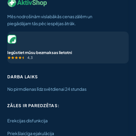
Mēs nodrošinām vislabākās cenas zālēm un
piegādājam tās pēc iespējas ātrāk.
Iegūstiet mūsu bezmaksas lietotni
4,3
DARBA LAIKS
No pirmdienas līdz svētdienai 24 stundas
ZĀLES IR PAREDZĒTAS:
Erekcijas disfunkcija
Priekšlaicīga ejakulācija