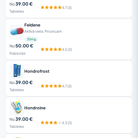
39.00 €
No
4.7 (3)
Tabletes
Feldene
Aktīvā viela: Piroxicam
20mg
50.00 €
No
4.5 (3)
Kapsulas
Hondrofrost
39.00 €
No
4.7 (3)
Tabletes
Hondroine
39.00 €
No
4.3 (3)
Tabletes