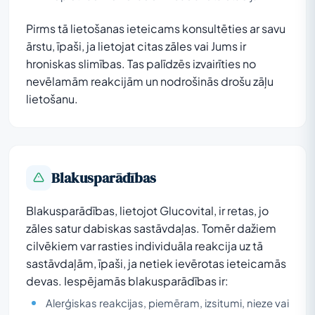
Pirms tā lietošanas ieteicams konsultēties ar savu
ārstu, īpaši, ja lietojat citas zāles vai Jums ir
hroniskas slimības. Tas palīdzēs izvairīties no
nevēlamām reakcijām un nodrošinās drošu zāļu
lietošanu.
Blakusparādības
Blakusparādības, lietojot Glucovital, ir retas, jo
zāles satur dabiskas sastāvdaļas. Tomēr dažiem
cilvēkiem var rasties individuāla reakcija uz tā
sastāvdaļām, īpaši, ja netiek ievērotas ieteicamās
devas. Iespējamās blakusparādības ir:
Alerģiskas reakcijas, piemēram, izsitumi, nieze vai