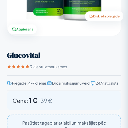
Diskrēta piegāde
Atgriešana
Glucovital
3 klientu atsauksmes
Piegāde: 4–7 dienas
Droši maksājumu veidi
24/7 atbalsts
1 €
Cena:
39 €
Pasūtiet tagad ar atlaidi un maksājiet pēc