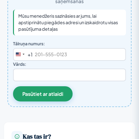
saņemšanas
Mūsu menedžeris sazināsies ar jums, lai
apstiprinātu piegādes adresi un izskaidrotu visas
pasūtījuma detaļas
Tālruņa numurs:
+1
United
States
Vārds:
+1
Pasūtiet ar atlaidi
Kas tas ir?