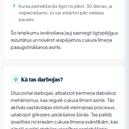
Kursa pieteikšanās ilgst no plkst. 30 dienas, ja
nepieciešams, to var atkārtot pēc nelielas
pauzes.
Šo ieteikumu ievērošana ļauj sasniegt ilgtspējīgus
rezultātus un novērst iespējamos cukura līmeņa
paaugstināšanos asinīs.
Kā tas darbojas?
Glucovital darbojas, atbalstot ķermeņa dabiskos
mehānismus, kas regulē cukura līmeni asinīs. Tās
aktīvās sastāvdaļas stimulē vielmaiņas procesus,
uzlabojot glikozes uzsūkšanos šūnās. Tas palīdz
izvairīties no krasām cukura līmeņa svārstībām, kas
ir īpaši svarīgi stabilas veselības saglabāšanai.