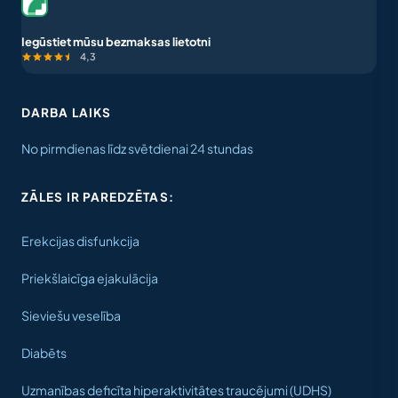
Iegūstiet mūsu bezmaksas lietotni
4,3
DARBA LAIKS
No pirmdienas līdz svētdienai 24 stundas
ZĀLES IR PAREDZĒTAS:
Erekcijas disfunkcija
Priekšlaicīga ejakulācija
Sieviešu veselība
Diabēts
Uzmanības deficīta hiperaktivitātes traucējumi (UDHS)