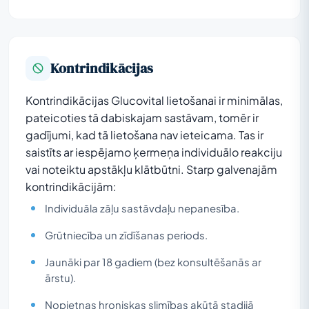
Kontrindikācijas
Kontrindikācijas Glucovital lietošanai ir minimālas,
pateicoties tā dabiskajam sastāvam, tomēr ir
gadījumi, kad tā lietošana nav ieteicama. Tas ir
saistīts ar iespējamo ķermeņa individuālo reakciju
vai noteiktu apstākļu klātbūtni. Starp galvenajām
kontrindikācijām:
Individuāla zāļu sastāvdaļu nepanesība.
Grūtniecība un zīdīšanas periods.
Jaunāki par 18 gadiem (bez konsultēšanās ar
ārstu).
Nopietnas hroniskas slimības akūtā stadijā