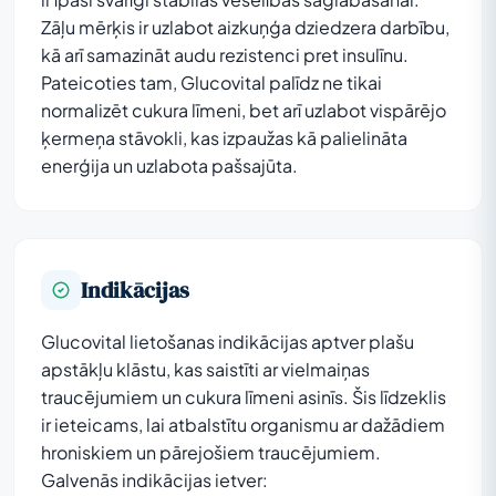
Zāļu mērķis ir uzlabot aizkuņģa dziedzera darbību,
kā arī samazināt audu rezistenci pret insulīnu.
Pateicoties tam, Glucovital palīdz ne tikai
normalizēt cukura līmeni, bet arī uzlabot vispārējo
ķermeņa stāvokli, kas izpaužas kā palielināta
enerģija un uzlabota pašsajūta.
Indikācijas
Glucovital lietošanas indikācijas aptver plašu
apstākļu klāstu, kas saistīti ar vielmaiņas
traucējumiem un cukura līmeni asinīs. Šis līdzeklis
ir ieteicams, lai atbalstītu organismu ar dažādiem
hroniskiem un pārejošiem traucējumiem.
Galvenās indikācijas ietver: