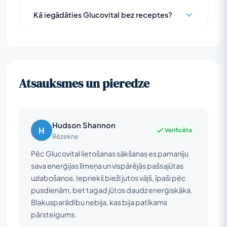
Kā iegādāties Glucovital bez receptes?
Atsauksmes un pieredze
Hudson Shannon
H
Verificēta
Rēzekne
Pēc Glucovital lietošanas sākšanas es pamanīju
sava enerģijas līmeņa un vispārējās pašsajūtas
uzlabošanos. Iepriekš bieži jutos vājš, īpaši pēc
pusdienām, bet tagad jūtos daudz enerģiskāka.
Blakusparādību nebija, kas bija patīkams
pārsteigums.