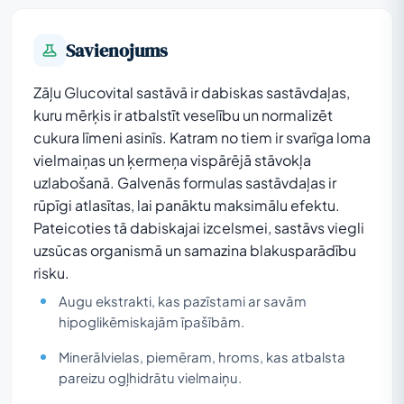
Savienojums
Zāļu Glucovital sastāvā ir dabiskas sastāvdaļas,
kuru mērķis ir atbalstīt veselību un normalizēt
cukura līmeni asinīs. Katram no tiem ir svarīga loma
vielmaiņas un ķermeņa vispārējā stāvokļa
uzlabošanā. Galvenās formulas sastāvdaļas ir
rūpīgi atlasītas, lai panāktu maksimālu efektu.
Pateicoties tā dabiskajai izcelsmei, sastāvs viegli
uzsūcas organismā un samazina blakusparādību
risku.
Augu ekstrakti, kas pazīstami ar savām
hipoglikēmiskajām īpašībām.
Minerālvielas, piemēram, hroms, kas atbalsta
pareizu ogļhidrātu vielmaiņu.