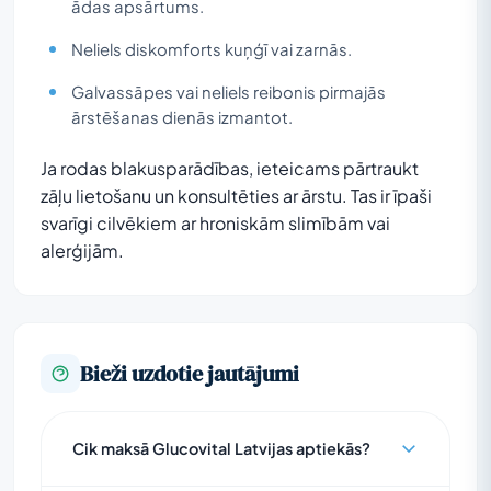
ādas apsārtums.
Neliels diskomforts kuņģī vai zarnās.
Galvassāpes vai neliels reibonis pirmajās
ārstēšanas dienās izmantot.
Ja rodas blakusparādības, ieteicams pārtraukt
zāļu lietošanu un konsultēties ar ārstu. Tas ir īpaši
svarīgi cilvēkiem ar hroniskām slimībām vai
alerģijām.
Bieži uzdotie jautājumi
Cik maksā Glucovital Latvijas aptiekās?