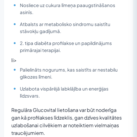
Nosliece uz cukura līmeņa paaugstināšanos
asinīs.
Atbalsts ar metabolisko sindromu saistītu
stāvokļu gadījumā.
2. tipa diabēta profilakse un papildinājums
primārajai terapijai.
li>
Palielināts nogurums, kas saistīts ar nestabilu
glikozes līmeni.
Uzlabota vispārējā labklājība un enerģijas
līdzsvars.
Regulāra Glucovital lietošana var būt noderīga
gan kā profilakses līdzeklis, gan dzīves kvalitātes
uzlabošanai cilvēkiem ar noteiktiem vielmaiņas
traucējumiem.