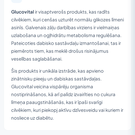
Glucovital
ir visaptverošs produkts, kas radīts
cilvēkiem, kuri cenšas uzturēt normālu glikozes līmeni
asinīs. Galvenais zāļu darbības virziens ir vielmaiņas
uzlabošana un ogļhidrātu metabolisma regulēšana.
Pateicoties dabisko sastāvdaļu izmantošanai, tas ir
piemērots tiem, kas meklē drošus risinājumus
veselības saglabāšanai.
Šis produkts ir unikāla izstrāde, kas apvieno
zinātnisku pieeju un dabiskas sastāvdaļas.
Glucovital veicina vispārēju organisma
nostiprināšanos, kā arī palīdz izvairīties no cukura
līmeņa paaugstināšanās, kas ir īpaši svarīgi
cilvēkiem, kuri piekopj aktīvu dzīvesveidu vai kuriem ir
nosliece uz diabētu.