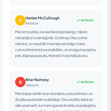
Harlee McCullough
H
Verificēta
Rēzekne
Man ļoti patika, ka sastāvs bija dabīgs, tāpēc
nebaidījos to izmēģināt. Es lietoju Glucovital
mēnesi, un rezultāti mani iepriecināja: mans
cukura līmenis kļuva stabilāks, un smaguma sajūta
pēc ēšanas pazuda. Noteikti turpināšu kursu.
Briar Ramsey
B
Verificēta
Salaspils
Man bija problēma ar nestabilu cukura līmeni, un
šīs zāles patiešām palīdzēja. Divu nedēļu laikā es
sāku pamanīt, ka mans garastāvoklis un pašsajūta