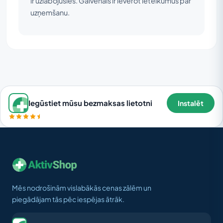
ir uzlabojusies. Galvenais ir ievērot ieteikumus par
uzņemšanu.
Iegūstiet mūsu bezmaksas lietotni
Instalēt
Mēs nodrošinām vislabākās cenas zālēm un
piegādājam tās pēc iespējas ātrāk.