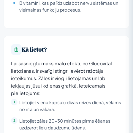
B vitamīni, kas palīdz uzlabot nervu sistēmas un
vielmaiņas funkciju procesus.
Kā lietot?
Lai sasniegtu maksimālo efektu no Glucovital
lietošanas, ir svarīgi stingri ievērot ražotāja
ieteikumus. Zāles ir viegli lietojamas un labi
iekļaujas jūsu ikdienas grafikā. Ieteicamais
pielietojums:
Lietojiet vienu kapsulu divas reizes dienā, vēlams
no rīta un vakarā.
Lietojiet zāles 20-30 minūtes pirms ēšanas,
uzdzerot lielu daudzumu ūdens.