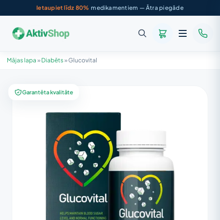
Ietaupiet līdz 80%
medikamentiem — Ātra piegāde
Mājas lapa
»
Diabēts
»
Glucovital
Garantēta kvalitāte