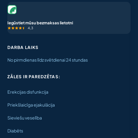
Iegūstiet mūsu bezmaksas lietotni
4,3
DARBA LAIKS
No pirmdienas līdz svētdienai 24 stundas
ZĀLES IR PAREDZĒTAS:
Erekcijas disfunkcija
Priekšlaicīga ejakulācija
Sieviešu veselība
Diabēts