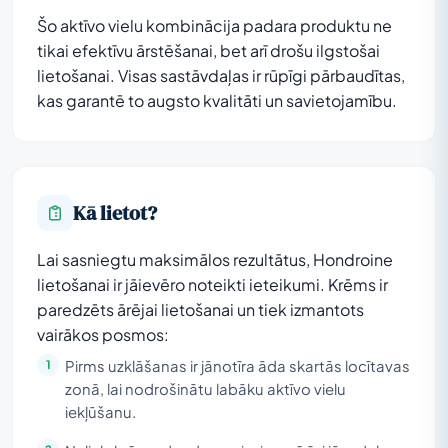
Šo aktīvo vielu kombinācija padara produktu ne
tikai efektīvu ārstēšanai, bet arī drošu ilgstošai
lietošanai. Visas sastāvdaļas ir rūpīgi pārbaudītas,
kas garantē to augsto kvalitāti un savietojamību.
Kā lietot?
Lai sasniegtu maksimālos rezultātus, Hondroine
lietošanai ir jāievēro noteikti ieteikumi. Krēms ir
paredzēts ārējai lietošanai un tiek izmantots
vairākos posmos:
Pirms uzklāšanas ir jānotīra āda skartās locītavas
zonā, lai nodrošinātu labāku aktīvo vielu
iekļūšanu.