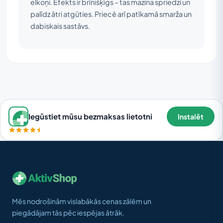
elkoņi. Efekts ir brīnišķīgs – tas mazina spriedzi un
palīdz ātri atgūties. Priecē arī patīkamā smarža un
dabiskais sastāvs.
Iegūstiet mūsu bezmaksas lietotni
Instalēt
Mēs nodrošinām vislabākās cenas zālēm un
piegādājam tās pēc iespējas ātrāk.