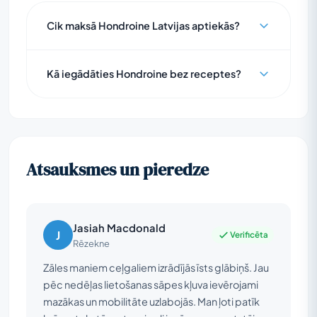
Cik maksā Hondroine Latvijas aptiekās?
Kā iegādāties Hondroine bez receptes?
Atsauksmes un pieredze
Jasiah Macdonald
J
Verificēta
Rēzekne
Zāles maniem ceļgaliem izrādījās īsts glābiņš. Jau
pēc nedēļas lietošanas sāpes kļuva ievērojami
mazākas un mobilitāte uzlabojās. Man ļoti patīk