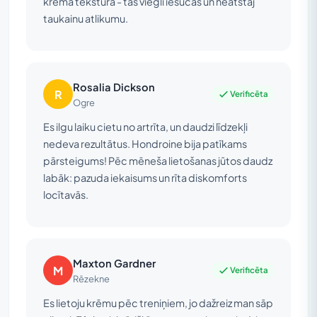
krēma tekstūra - tas viegli iesūcas un neatstāj
taukainu atlikumu.
Rosalia Dickson
R
Verificēta
Ogre
Es ilgu laiku cietu no artrīta, un daudzi līdzekļi
nedeva rezultātus. Hondroine bija patīkams
pārsteigums! Pēc mēneša lietošanas jūtos daudz
labāk: pazuda iekaisums un rīta diskomforts
locītavās.
Maxton Gardner
M
Verificēta
Rēzekne
Es lietoju krēmu pēc treniņiem, jo dažreiz man sāp