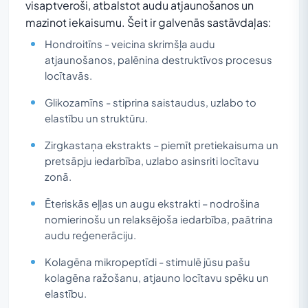
visaptveroši, atbalstot audu atjaunošanos un
mazinot iekaisumu. Šeit ir galvenās sastāvdaļas:
Hondroitīns - veicina skrimšļa audu
atjaunošanos, palēnina destruktīvos procesus
locītavās.
Glikozamīns - stiprina saistaudus, uzlabo to
elastību un struktūru.
Zirgkastaņa ekstrakts – piemīt pretiekaisuma un
pretsāpju iedarbība, uzlabo asinsriti locītavu
zonā.
Ēteriskās eļļas un augu ekstrakti – nodrošina
nomierinošu un relaksējoša iedarbība, paātrina
audu reģenerāciju.
Kolagēna mikropeptīdi - stimulē jūsu pašu
kolagēna ražošanu, atjauno locītavu spēku un
elastību.