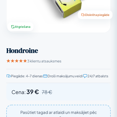
Diskrēta piegāde
Atgriešana
Hondroine
3 klientu atsauksmes
Piegāde: 4–7 dienas
Droši maksājumu veidi
24/7 atbalsts
39 €
Cena:
78 €
Pasūtiet tagad ar atlaidi un maksājiet pēc