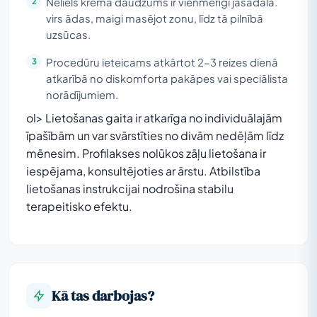
Neliels krēma daudzums ir vienmērīgi jāsadala.
virs ādas, maigi masējot zonu, līdz tā pilnībā
uzsūcas.
Procedūru ieteicams atkārtot 2-3 reizes dienā
atkarībā no diskomforta pakāpes vai speciālista
norādījumiem.
ol> Lietošanas gaita ir atkarīga no individuālajām
īpašībām un var svārstīties no divām nedēļām līdz
mēnesim. Profilakses nolūkos zāļu lietošana ir
iespējama, konsultējoties ar ārstu. Atbilstība
lietošanas instrukcijai nodrošina stabilu
terapeitisko efektu.
Kā tas darbojas?