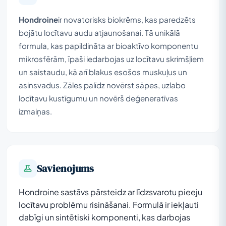
Hondroine
ir novatorisks biokrēms, kas paredzēts
bojātu locītavu audu atjaunošanai. Tā unikālā
formula, kas papildināta ar bioaktīvo komponentu
mikrosfērām, īpaši iedarbojas uz locītavu skrimšļiem
un saistaudu, kā arī blakus esošos muskuļus un
asinsvadus. Zāles palīdz novērst sāpes, uzlabo
locītavu kustīgumu un novērš deģeneratīvas
izmaiņas.
Savienojums
Hondroine sastāvs pārsteidz ar līdzsvarotu pieeju
locītavu problēmu risināšanai. Formulā ir iekļauti
dabīgi un sintētiski komponenti, kas darbojas