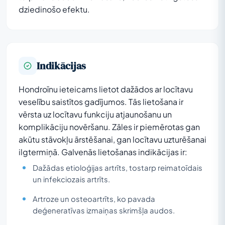
dziedinošo efektu.
Indikācijas
Hondroīnu ieteicams lietot dažādos ar locītavu
veselību saistītos gadījumos. Tās lietošana ir
vērsta uz locītavu funkciju atjaunošanu un
komplikāciju novēršanu. Zāles ir piemērotas gan
akūtu stāvokļu ārstēšanai, gan locītavu uzturēšanai
ilgtermiņā. Galvenās lietošanas indikācijas ir:
Dažādas etioloģijas artrīts, tostarp reimatoīdais
un infekciozais artrīts.
Artroze un osteoartrīts, ko pavada
deģeneratīvas izmaiņas skrimšļa audos.