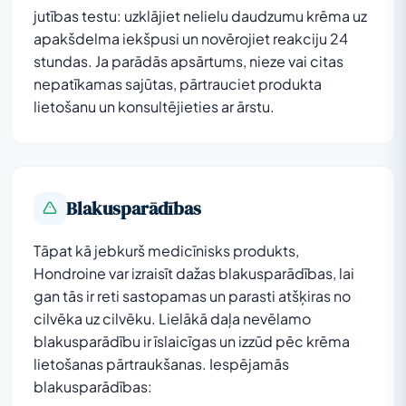
jutības testu: uzklājiet nelielu daudzumu krēma uz
apakšdelma iekšpusi un novērojiet reakciju 24
stundas. Ja parādās apsārtums, nieze vai citas
nepatīkamas sajūtas, pārtrauciet produkta
lietošanu un konsultējieties ar ārstu.
Blakusparādības
Tāpat kā jebkurš medicīnisks produkts,
Hondroine var izraisīt dažas blakusparādības, lai
gan tās ir reti sastopamas un parasti atšķiras no
cilvēka uz cilvēku. Lielākā daļa nevēlamo
blakusparādību ir īslaicīgas un izzūd pēc krēma
lietošanas pārtraukšanas. Iespējamās
blakusparādības: