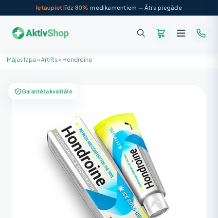
Ietaupiet līdz 80%
medikamentiem — Ātra piegāde
Mājas lapa
»
Artrīts
»
Hondroine
Garantēta kvalitāte