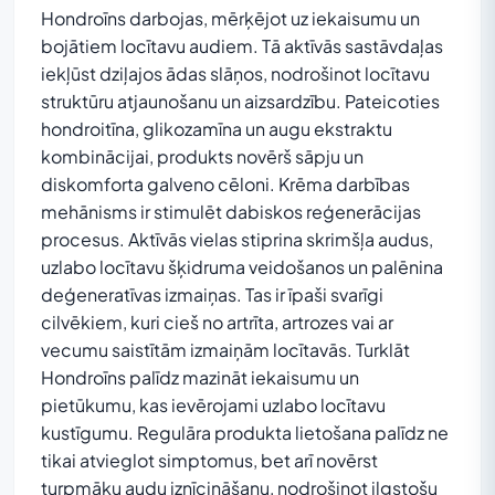
Hondroīns darbojas, mērķējot uz iekaisumu un
bojātiem locītavu audiem. Tā aktīvās sastāvdaļas
iekļūst dziļajos ādas slāņos, nodrošinot locītavu
struktūru atjaunošanu un aizsardzību. Pateicoties
hondroitīna, glikozamīna un augu ekstraktu
kombinācijai, produkts novērš sāpju un
diskomforta galveno cēloni. Krēma darbības
mehānisms ir stimulēt dabiskos reģenerācijas
procesus. Aktīvās vielas stiprina skrimšļa audus,
uzlabo locītavu šķidruma veidošanos un palēnina
deģeneratīvas izmaiņas. Tas ir īpaši svarīgi
cilvēkiem, kuri cieš no artrīta, artrozes vai ar
vecumu saistītām izmaiņām locītavās. Turklāt
Hondroīns palīdz mazināt iekaisumu un
pietūkumu, kas ievērojami uzlabo locītavu
kustīgumu. Regulāra produkta lietošana palīdz ne
tikai atvieglot simptomus, bet arī novērst
turpmāku audu iznīcināšanu, nodrošinot ilgstošu