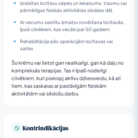
Izraisītas locītavu sāpes un iekaisums. traumu vai
pārmērīgas fiziskās aktivitātes slodzes dēļ.
Ar vecumu saistītu izmaiņu novēršana locītavās,
īpaši cilvēkiem, kas vecāki par 50 gadiem.
Rehabilitācija pēc operācijām locītavas vai
saites
Šo krēmu var lietot gan neatkarīgi, gan kā daļu no
kompleksās terapijas. Tas ir īpaši noderīgi
cilvēkiem, kuri piekopj aktīvu dzīvesveidu, kā arī
tiem, kas saskaras ar pastāvīgām fiziskām
aktivitātēm vai sēdošu darbu.
Kontrindikācijas