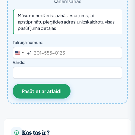
saņemšanas
Mūsu menedžeris sazināsies ar jums, lai
apstiprinātu piegādes adresi un izskaidrotu visas
pasūtījuma detaļas
Tālruņa numurs:
+1
United
States
Vārds:
+1
Pasūtiet ar atlaidi
Kas tas ir?