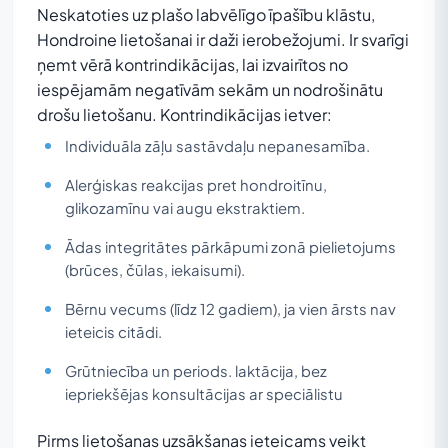
Neskatoties uz plašo labvēlīgo īpašību klāstu,
Hondroine lietošanai ir daži ierobežojumi. Ir svarīgi
ņemt vērā kontrindikācijas, lai izvairītos no
iespējamām negatīvām sekām un nodrošinātu
drošu lietošanu. Kontrindikācijas ietver:
Individuāla zāļu sastāvdaļu nepanesamība.
Alerģiskas reakcijas pret hondroitīnu,
glikozamīnu vai augu ekstraktiem.
Ādas integritātes pārkāpumi zonā pielietojums
(brūces, čūlas, iekaisumi).
Bērnu vecums (līdz 12 gadiem), ja vien ārsts nav
ieteicis citādi.
Grūtniecība un periods. laktācija, bez
iepriekšējas konsultācijas ar speciālistu
Pirms lietošanas uzsākšanas ieteicams veikt