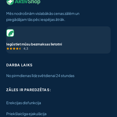
Mēs nodrošinām vislabākās cenas zālēm un
piegādājam tās pēc iespējas ātrāk.
Iegūstiet mūsu bezmaksas lietotni
4,3
DARBA LAIKS
No pirmdienas līdz svētdienai 24 stundas
ZĀLES IR PAREDZĒTAS:
Erekcijas disfunkcija
Priekšlaicīga ejakulācija