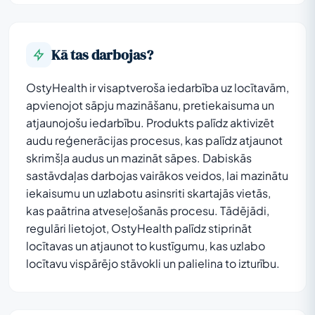
Kā tas darbojas?
OstyHealth ir visaptveroša iedarbība uz locītavām,
apvienojot sāpju mazināšanu, pretiekaisuma un
atjaunojošu iedarbību. Produkts palīdz aktivizēt
audu reģenerācijas procesus, kas palīdz atjaunot
skrimšļa audus un mazināt sāpes. Dabiskās
sastāvdaļas darbojas vairākos veidos, lai mazinātu
iekaisumu un uzlabotu asinsriti skartajās vietās,
kas paātrina atveseļošanās procesu. Tādējādi,
regulāri lietojot, OstyHealth palīdz stiprināt
locītavas un atjaunot to kustīgumu, kas uzlabo
locītavu vispārējo stāvokli un palielina to izturību.