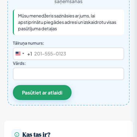
saņemšanas
Mūsu menedžeris sazināsies ar jums, lai
apstiprinātu piegādes adresi un izskaidrotu visas
pasūtījuma detaļas
Tālruņa numurs:
+1
United
States
Vārds:
+1
Pasūtiet ar atlaidi
Kas tas ir?