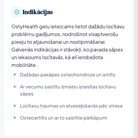
Indikācijas
OstyHealth gelu ieteicams lietot dažādu locītavu
problēmu gadījumos, nodrošinot visaptverošu
pieeju to atjaunošanai un nostiprināšanai.
Galvenās indikācijas ir stāvokļi, ko pavada sāpes
un iekaisums locītavās, kā arī ierobežota
mobilitāte.
Dažādas pakāpes osteohondroze un artrīts
Ar vecumu saistītu izmaiņu izraisītas locītavu
sāpes
Locītavu traumas un atveseļošanās pēc stresa
Osteoartrīts un ar to saistītie pārkāpumi