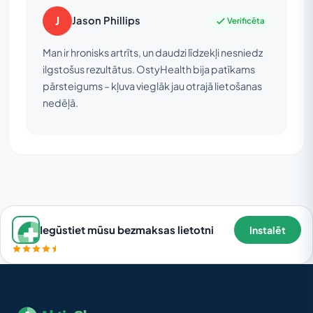
J
Jason Phillips
Verificēta
Man ir hronisks artrīts, un daudzi līdzekļi nesniedz
ilgstošus rezultātus. OstyHealth bija patīkams
pārsteigums – kļuva vieglāk jau otrajā lietošanas
nedēļā.
Iegūstiet mūsu bezmaksas lietotni
Instalēt