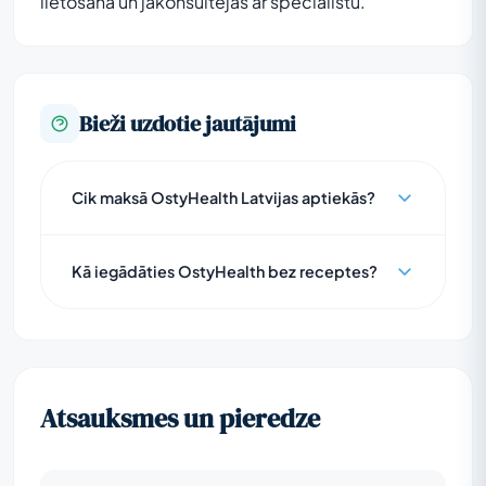
lietošana un jākonsultējas ar speciālistu.
Bieži uzdotie jautājumi
Cik maksā OstyHealth Latvijas aptiekās?
Kā iegādāties OstyHealth bez receptes?
Atsauksmes un pieredze