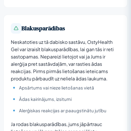
Blakusparādības
Neskatoties uz tā dabisko sastāvu, OstyHealth
Gel var izraisīt blakusparādības, lai gan tās ir reti
sastopamas. Nepareizi lietojot vai ja Jums ir
alerģija pret sastāvdaļām, var rasties ādas
reakcijas. Pirms pirmās lietošanas ieteicams
produktu pārbaudīt uz neliela ādas laukuma.
Apsārtums vai nieze lietošanas vietā
Ādas kairinājums, izsitumi
Alerģiskas reakcijas ar paaugstinātu jutību
Ja rodas blakusparādības, jums jāpārtrauc