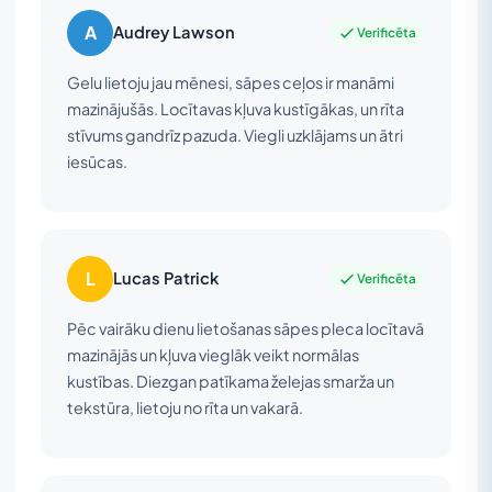
A
Audrey Lawson
Verificēta
Gelu lietoju jau mēnesi, sāpes ceļos ir manāmi
mazinājušās. Locītavas kļuva kustīgākas, un rīta
stīvums gandrīz pazuda. Viegli uzklājams un ātri
iesūcas.
L
Lucas Patrick
Verificēta
Pēc vairāku dienu lietošanas sāpes pleca locītavā
mazinājās un kļuva vieglāk veikt normālas
kustības. Diezgan patīkama želejas smarža un
tekstūra, lietoju no rīta un vakarā.