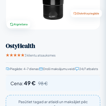
Diskrēta piegāde
Atgriešana
OstyHealth
3 klientu atsauksmes
Piegāde: 4–7 dienas
Droši maksājumu veidi
24/7 atbalsts
49 €
Cena:
98 €
Pasūtiet tagad ar atlaidi un maksājiet pēc