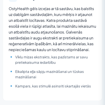
OstyHealth gēls izceļas ar tā sastāvu, kas balstīts
uz dabīgām sastāvdaļām, kuru mērķis ir atjaunot
un atbalstīt locītavas. Katra produkta sastāvā
esošā viela ir rūpīgi atlasīta, lai mazinātu iekaisumu
un atbalstītu audu atjaunošanos. Galvenās
sastāvdaļas ir augu ekstrakti ar pretiekaisuma un
reģeneratīvām īpašībām, kā arī minerālvielas, kas
nepieciešamas kaulu un locītavu stiprināšanai.
Vīklu mizas ekstrakts, kas pazīstams ar savu
pretiekaisuma iedarbību
Eikalipta eļļa sāpju mazināšanai un tūskas
mazināšanai
Kampars, kas stimulē asinsriti skartajās vietās