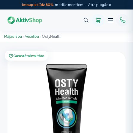
Ietaupiet līdz 80%
medikamentiem — Ātra piegāde
Mājas lapa
»
Veselība
»
OstyHealth
Garantēta kvalitāte