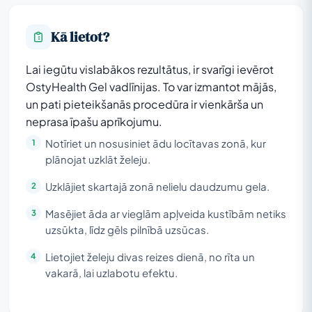
Kā lietot?
Lai iegūtu vislabākos rezultātus, ir svarīgi ievērot
OstyHealth Gel vadlīnijas. To var izmantot mājās,
un pati pieteikšanās procedūra ir vienkārša un
neprasa īpašu aprīkojumu.
Notīriet un nosusiniet ādu locītavas zonā, kur
plānojat uzklāt želeju.
Uzklājiet skartajā zonā nelielu daudzumu gela.
Masējiet āda ar vieglām apļveida kustībām netiks
uzsūkta, līdz gēls pilnībā uzsūcas.
Lietojiet želeju divas reizes dienā, no rīta un
vakarā, lai uzlabotu efektu.