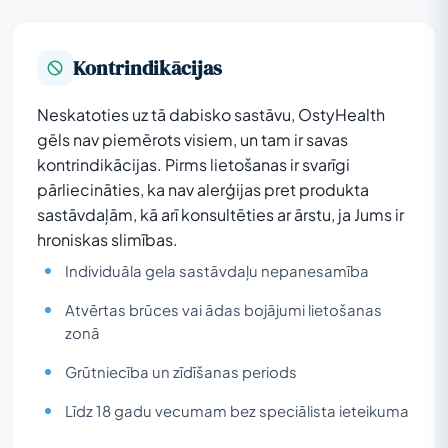
Kontrindikācijas
Neskatoties uz tā dabisko sastāvu, OstyHealth
gēls nav piemērots visiem, un tam ir savas
kontrindikācijas. Pirms lietošanas ir svarīgi
pārliecināties, ka nav alerģijas pret produkta
sastāvdaļām, kā arī konsultēties ar ārstu, ja Jums ir
hroniskas slimības.
Individuāla gela sastāvdaļu nepanesamība
Atvērtas brūces vai ādas bojājumi lietošanas
zonā
Grūtniecība un zīdīšanas periods
Līdz 18 gadu vecumam bez speciālista ieteikuma