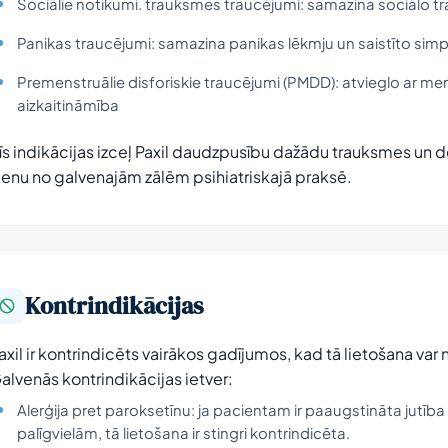
Sociālie notikumi. trauksmes traucējumi: samazina sociālo tra
Panikas traucējumi: samazina panikas lēkmju un saistīto si
Premenstruālie disforiskie traucējumi (PMDD): atvieglo ar mens
aizkaitināmība
īs indikācijas izceļ Paxil daudzpusību dažādu trauksmes un d
ienu no galvenajām zālēm psihiatriskajā praksē.
Kontrindikācijas
axil ir kontrindicēts vairākos gadījumos, kad tā lietošana va
alvenās kontrindikācijas ietver:
Alerģija pret paroksetīnu: ja pacientam ir paaugstināta jutība
palīgvielām, tā lietošana ir stingri kontrindicēta.