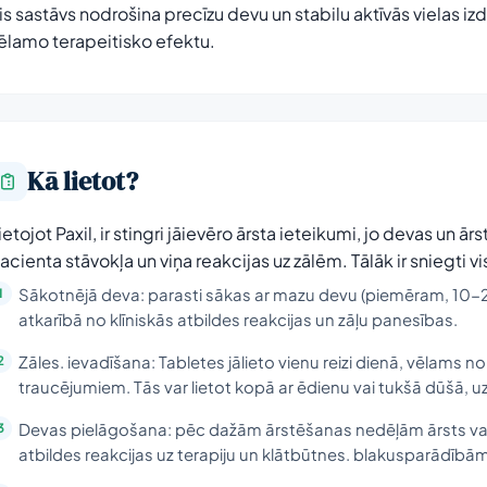
is sastāvs nodrošina precīzu devu un stabilu aktīvās vielas i
ēlamo terapeitisko efektu.
Kā lietot?
ietojot Paxil, ir stingri jāievēro ārsta ieteikumi, jo devas un ā
acienta stāvokļa un viņa reakcijas uz zālēm. Tālāk ir sniegti vi
Sākotnējā deva: parasti sākas ar mazu devu (piemēram, 10-20
atkarībā no klīniskās atbildes reakcijas un zāļu panesības.
Zāles. ievadīšana: Tabletes jālieto vienu reizi dienā, vēlams no
traucējumiem. Tās var lietot kopā ar ēdienu vai tukšā dūšā, 
Devas pielāgošana: pēc dažām ārstēšanas nedēļām ārsts var
atbildes reakcijas uz terapiju un klātbūtnes. blakusparādībām