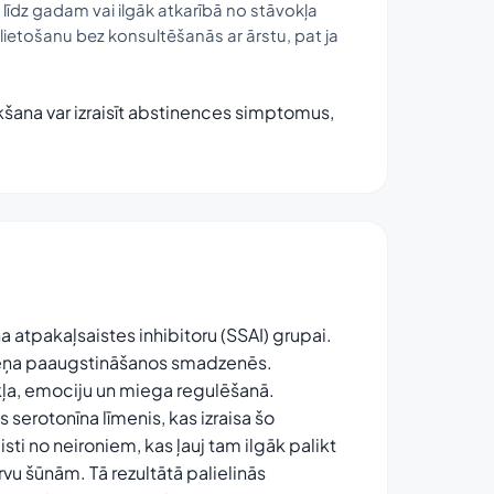
līdz gadam vai ilgāk atkarībā no stāvokļa
ietošanu bez konsultēšanās ar ārstu, pat ja
ukšana var izraisīt abstinences simptomus,
a atpakaļsaistes inhibitoru (SSAI) grupai.
līmeņa paaugstināšanos smadzenēs.
okļa, emociju un miega regulēšanā.
erotonīna līmenis, kas izraisa šo
ti no neironiem, kas ļauj tam ilgāk palikt
rvu šūnām. Tā rezultātā palielinās