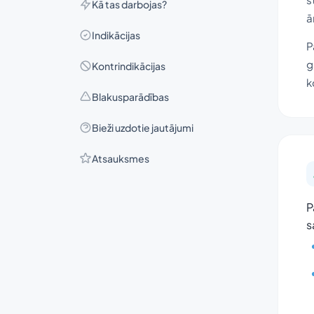
Kā tas darbojas?
ā
Indikācijas
P
g
Kontrindikācijas
k
Blakusparādības
Bieži uzdotie jautājumi
Atsauksmes
P
s