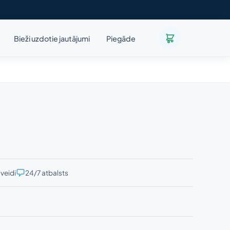
Bieži uzdotie jautājumi
Piegāde
veidi
24/7 atbalsts