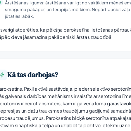
Ārstēšanas ilgums: ārstēšana var ilgt no vairākiem mēnešiem 
smaguma pakāpes un terapijas mērķiem. Nepārtrauciet zāļu l
jūtaties labāk.
r svarīgi atcerēties, ka pēkšņa paroksetīna lietošanas pārtra
āpēc deva jāsamazina pakāpeniski ārsta uzraudzībā.
Kā tas darbojas?
aroksetīns, Paxil aktīvā sastāvdaļa, pieder selektīvo serotonīn
ās galvenais darbības mehānisms ir saistīts ar serotonīna 
erotonīns ir neirotransmiters, kam ir galvenā loma garastāv
epresijas un dažu trauksmes traucējumu gadījumā samazinās s
rocesu traucējumus. Paroksetīns bloķē serotonīna atpakaļsais
ktīvam sinaptiskajā telpā un uzlabot tā pozitīvo ietekmi uz ne