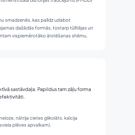
anu smadzenēs, kas palīdz uzlabot
eejamas dažādās formās, tostarp tūlītējas un
cientam vispiemērotāko ārstēšanas shēmu.
 aktīvā sastāvdaļa. Papildus tam zāļu forma
fektivitāti.
loze, nātrija cietes glikolāts, kalcija
rāsviela plēves apvalkam).