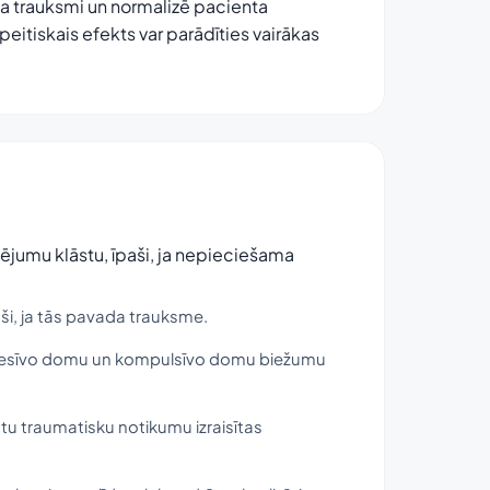
na trauksmi un normalizē pacienta
eitiskais efekts var parādīties vairākas
cējumu klāstu, īpaši, ja nepieciešama
ši, ja tās pavada trauksme.
bsesīvo domu un kompulsīvo domu biežumu
tu traumatisku notikumu izraisītas