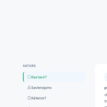
SATURS
Kas tas ir?
Savienojums
P
d
Kā lietot?
i
s