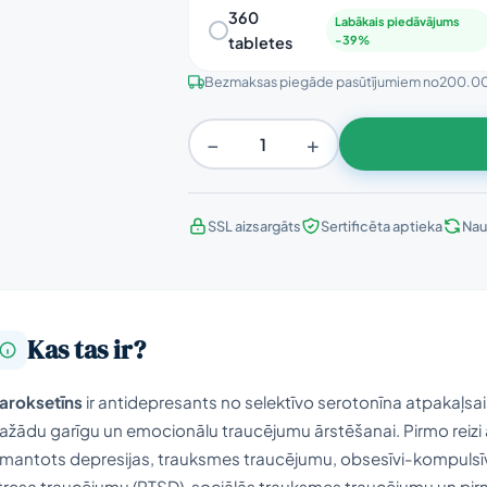
360
Labākais piedāvājums
tabletes
-39%
Bezmaksas piegāde pasūtījumiem no
200.0
−
+
SSL aizsargāts
Sertificēta aptieka
Nau
Kas tas ir?
aroksetīns
ir antidepresants no selektīvo serotonīna atpakaļsaist
ažādu garīgu un emocionālu traucējumu ārstēšanai. Pirmo reizi a
zmantots depresijas, trauksmes traucējumu, obsesīvi-kompuls
tresa traucējumu (PTSD), sociālās trauksmes traucējumu un pi