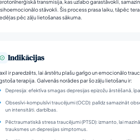
erotonīnerģiskā transmisija, kas uzlabo garastāvokli, samazi
sihoemocionālo stāvokli. Šis process prasa laiku, tāpēc terap
edēļas pēc zāļu lietošanas sākuma.
Indikācijas
axil ir paredzēts, lai ārstētu plašu garīgo un emocionālo trau
lgstoša terapija. Galvenās norādes par šo zāļu lietošanu ir:
Depresija: efektīva smagas depresijas epizožu ārstēšanā, īpa
Obsesīvi-kompulsīvi traucējumi (OCD): palīdz samazināt o
un intensitāti. darbības.
Pēctraumatiskā stresa traucējumi (PTSD): izmanto, lai mazinā
trauksmes un depresijas simptomus.