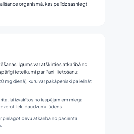
zdalīšanos organismā, kas palīdz sasniegt
rstēšanas ilgums var atšķirties atkarībā no
spārīgi ieteikumi par Paxil lietošanu:
 mg dienā), kuru var pakāpeniski palielināt
 rīta, lai izvairītos no iespējamiem miega
uzdzerot lielu daudzumu ūdens.
 pielāgot devu atkarībā no pacienta
.