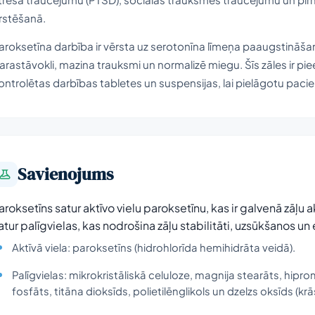
rstēšanā.
aroksetīna darbība ir vērsta uz serotonīna līmeņa paaugstināš
arastāvokli, mazina trauksmi un normalizē miegu. Šīs zāles ir pi
ontrolētas darbības tabletes un suspensijas, lai pielāgotu pa
Savienojums
aroksetīns satur aktīvo vielu paroksetīnu, kas ir galvenā zāļu
atur palīgvielas, kas nodrošina zāļu stabilitāti, uzsūkšanos un e
Aktīvā viela: paroksetīns (hidrohlorīda hemihidrāta veidā).
Palīgvielas: mikrokristāliskā celuloze, magnija stearāts, hiprome
fosfāts, titāna dioksīds, polietilēnglikols un dzelzs oksīds (k