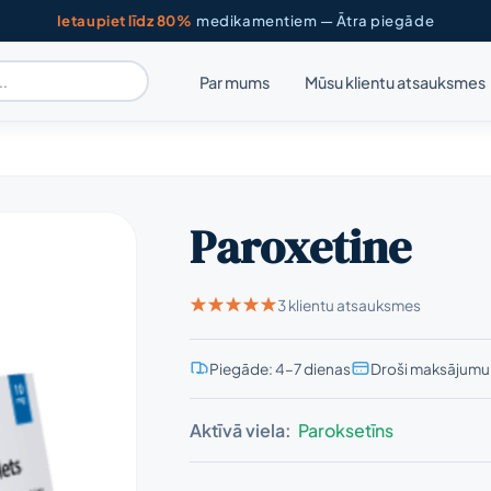
Ietaupiet līdz 80%
medikamentiem — Ātra piegāde
Par mums
Mūsu klientu atsauksmes
Paroxetine
3 klientu atsauksmes
Piegāde: 4–7 dienas
Droši maksājumu 
Aktīvā viela:
Paroksetīns