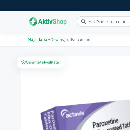
Mājas lapa
»
Depresija
»
Paroxetine
Garantēta kvalitāte