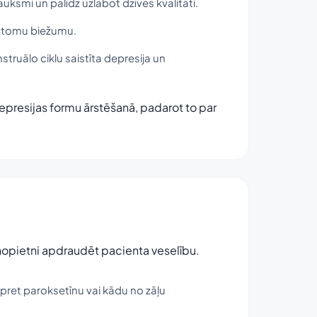
uksmi un palīdz uzlabot dzīves kvalitāti.
mptomu biežumu.
truālo ciklu saistīta depresija un
epresijas formu ārstēšanā, padarot to par
r nopietni apdraudēt pacienta veselību.
 pret paroksetīnu vai kādu no zāļu