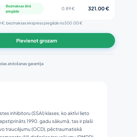
Bezmaksas ātrā
321.00 €
0.89 €
piegāde
0 €
, bezmaksas ekspress piegāde no
300.00 €
Pievienot grozam
das atdošanas garantija
es inhibitoru (SSAI) klases, ko aktīvi lieto
pstiprināts 1990. gadu sākumā, tas ir plaši
īvo traucējumu (OCD), pēctraumatiskā
rmsmenstruālā disforijas traucējumu (PMDD)