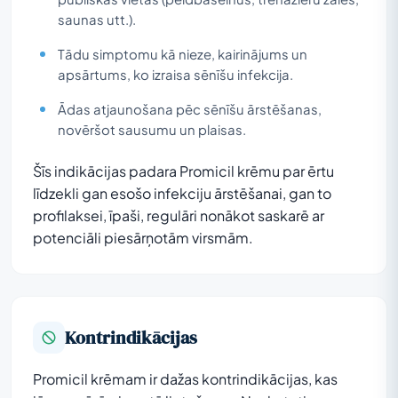
saunas utt.).
Tādu simptomu kā nieze, kairinājums un
apsārtums, ko izraisa sēnīšu infekcija.
Ādas atjaunošana pēc sēnīšu ārstēšanas,
novēršot sausumu un plaisas.
Šīs indikācijas padara Promicil krēmu par ērtu
līdzekli gan esošo infekciju ārstēšanai, gan to
profilaksei, īpaši, regulāri nonākot saskarē ar
potenciāli piesārņotām virsmām.
Kontrindikācijas
Promicil krēmam ir dažas kontrindikācijas, kas