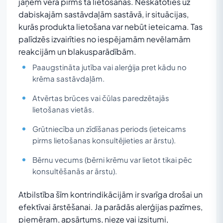
jāņem vērā pirms tā lietošanas. Neskatoties uz
dabiskajām sastāvdaļām sastāvā, ir situācijas,
kurās produkta lietošana var nebūt ieteicama. Tas
palīdzēs izvairīties no iespējamām nevēlamām
reakcijām un blakusparādībām.
Paaugstināta jutība vai alerģija pret kādu no
krēma sastāvdaļām.
Atvērtas brūces vai čūlas paredzētajās
lietošanas vietās.
Grūtniecība un zīdīšanas periods (ieteicams
pirms lietošanas konsultējieties ar ārstu).
Bērnu vecums (bērni krēmu var lietot tikai pēc
konsultēšanās ar ārstu).
Atbilstība šīm kontrindikācijām ir svarīga drošai un
efektīvai ārstēšanai. Ja parādās alerģijas pazīmes,
piemēram, apsārtums, nieze vai izsitumi,