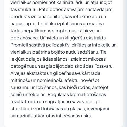
vienlaikus nomierinot kairinātu ādu un atjaunojot
tās struktūru. Pateicoties aktīvajām sastāvdaļām,
produkts iznīcina sēnītes, kas ietekmē ādu un
nagus, aptur to tālāku izplatīšanos un mazina
tādus nepatīkamus simptomus kā nieze un
dedzināšana. Urīnviela un kliņģerīšu ekstrakts
Promicil sastāvā palīdz aktīvi cīnīties ar infekciju un
vienlaikus paātrina bojāto audu sadzīšanu. Tie
iekļūst dziļajos ādas slāņos, iznīcinot mikozes
patogēnus un saglabājot dabisko ādas līdzsvaru.
Alvejas ekstrakts un glicerīns savukārt rada
mitrinošu un nomierinošu efektu, novēršot
sausumu un lobīšanos, kas bieži rodas, ārstējot
sēnīšu infekcijas. Regulāras krēma lietošanas
rezultātā āda un nagi atjauno savu veselīgo
struktūru, izzūd lobīšanās un plaisas, ievērojami
samazinās atkārtotas inficēšanās risks.