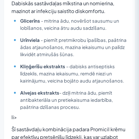
Dabiskās sastāvdaļas mīkstina un nomierina,
mazinot ar infekciju saistīto diskomfortu.
Glicerīns
- mitrina ādu, novēršot sausumu un
lobīšanos, veicina ātru audu sadzīšanu.
Urīnviela
- piemīt pretmikrobu īpašības, paātrina
ādas atjaunošanos, mazina iekaisumu un palīdz
likvidēt atmirušās šūnas.
Kliņģerīšu ekstrakts
– dabisks antiseptisks
līdzeklis, mazina iekaisumu, remdē niezi un
kairinājumu, veicina bojāto audu atjaunošanos.
Alvejas ekstrakts
- dziļi mitrina ādu, piemīt
antibakteriāla un pretiekaisuma iedarbība,
paātrina dzīšanas procesu.
li>
Šī sastāvdaļu kombinācija padara Promicil krēmu
par efektīvu pretsēnīšu līdzekli, kas var uzlabot