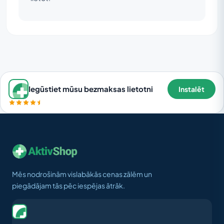
Iegūstiet mūsu bezmaksas lietotni
Instalēt
Mēs nodrošinām vislabākās cenas zālēm un
piegādājam tās pēc iespējas ātrāk.