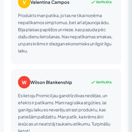
V
Valentina Campos
Verificēta
Produkts man patika, jo tas ne tikai noņēma
nepatīkamos simptomus, bet arī atjaunoja ādu.
Bija plaisas papēžos un nieze, kas pazuda pēc
dažu dienu lietošanas. Nav nepatīkamas smakas,
un pats krēms ir diezgan ekonomisks un ilgst ilgu
laiku.
W
Wilson Blankenship
Verificēta
Es lietoju Promicil jau gandrīz divas nedēļas, un
efekts ir patīkams. Mani nagi sāka atgūties, lai
gan ilgu laiku es nevarēju atrast produktu, kas
patiešām palīdzētu. Man patīk, ka krēms ātri
iesūcas un neatstāj taukainu atlikumu. Turpināšu
lietot!