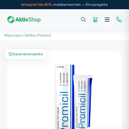
Ietaupiet līdz 80%
medikamentiem — Ātra piegāde
Mājas lapa
»
Sēnīte
»
Promicil
Garantēta kvalitāte