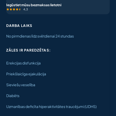
Iegūstiet mūsu bezmaksas lietotni
4,3
DARBA LAIKS
No pirmdienas līdz svētdienai 24 stundas
ZĀLES IR PAREDZĒTAS:
Erekcijas disfunkcija
Priekšlaicīga ejakulācija
Sieviešu veselība
Diabēts
Uzmanības deficīta hiperaktivitātes traucējumi (UDHS)