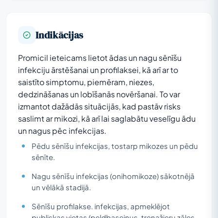
Indikācijas
Promicil ieteicams lietot ādas un nagu sēnīšu
infekciju ārstēšanai un profilaksei, kā arī ar to
saistīto simptomu, piemēram, niezes,
dedzināšanas un lobīšanās novēršanai. To var
izmantot dažādās situācijās, kad pastāv risks
saslimt ar mikozi, kā arī lai saglabātu veselīgu ādu
un nagus pēc infekcijas.
Pēdu sēnīšu infekcijas, tostarp mikozes un pēdu
sēnīte.
Nagu sēnīšu infekcijas (onihomikoze) sākotnējā
un vēlākā stadijā.
Sēnīšu profilakse. infekcijas, apmeklējot
publiskas vietas (peldbaseinus, trenažieru zāles,