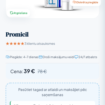
Diskrēta piegāde
Atgriešana
Promicil
3 klientu atsauksmes
Piegāde: 4–7 dienas
Droši maksājumu veidi
24/7 atbalsts
39 €
Cena:
78 €
Pasūtiet tagad ar atlaidi un maksājiet pēc
saņemšanas