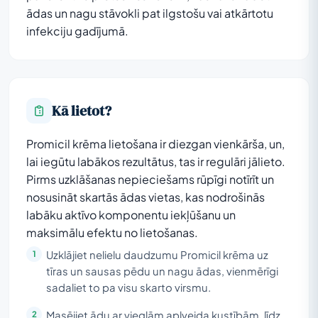
ādas un nagu stāvokli pat ilgstošu vai atkārtotu
infekciju gadījumā.
Kā lietot?
Promicil krēma lietošana ir diezgan vienkārša, un,
lai iegūtu labākos rezultātus, tas ir regulāri jālieto.
Pirms uzklāšanas nepieciešams rūpīgi notīrīt un
nosusināt skartās ādas vietas, kas nodrošinās
labāku aktīvo komponentu iekļūšanu un
maksimālu efektu no lietošanas.
Uzklājiet nelielu daudzumu Promicil krēma uz
tīras un sausas pēdu un nagu ādas, vienmērīgi
sadaliet to pa visu skarto virsmu.
Masējiet ādu ar vieglām apļveida kustībām, līdz