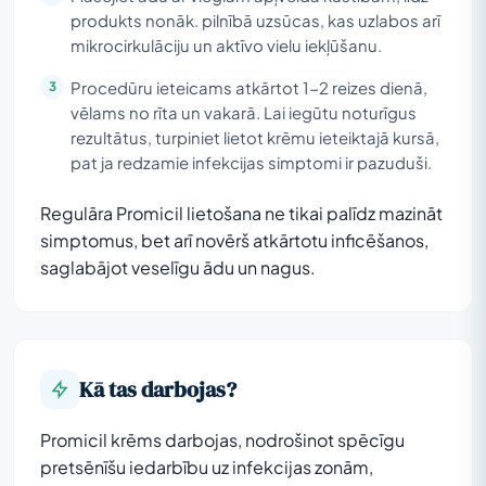
produkts nonāk. pilnībā uzsūcas, kas uzlabos arī
mikrocirkulāciju un aktīvo vielu iekļūšanu.
Procedūru ieteicams atkārtot 1-2 reizes dienā,
vēlams no rīta un vakarā. Lai iegūtu noturīgus
rezultātus, turpiniet lietot krēmu ieteiktajā kursā,
pat ja redzamie infekcijas simptomi ir pazuduši.
Regulāra Promicil lietošana ne tikai palīdz mazināt
simptomus, bet arī novērš atkārtotu inficēšanos,
saglabājot veselīgu ādu un nagus.
Kā tas darbojas?
Promicil krēms darbojas, nodrošinot spēcīgu
pretsēnīšu iedarbību uz infekcijas zonām,