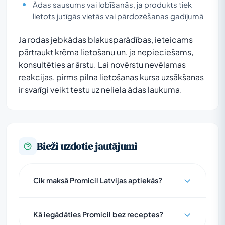
Ādas sausums vai lobīšanās, ja produkts tiek
lietots jutīgās vietās vai pārdozēšanas gadījumā
Ja rodas jebkādas blakusparādības, ieteicams
pārtraukt krēma lietošanu un, ja nepieciešams,
konsultēties ar ārstu. Lai novērstu nevēlamas
reakcijas, pirms pilna lietošanas kursa uzsākšanas
ir svarīgi veikt testu uz neliela ādas laukuma.
Bieži uzdotie jautājumi
Cik maksā Promicil Latvijas aptiekās?
Kā iegādāties Promicil bez receptes?