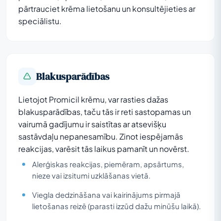
pārtrauciet krēma lietošanu un konsultējieties ar
speciālistu.
Blakusparādības
Lietojot Promicil krēmu, var rasties dažas
blakusparādības, taču tās ir reti sastopamas un
vairumā gadījumu ir saistītas ar atsevišķu
sastāvdaļu nepanesamību. Zinot iespējamās
reakcijas, varēsit tās laikus pamanīt un novērst.
Alerģiskas reakcijas, piemēram, apsārtums,
nieze vai izsitumi uzklāšanas vietā.
Viegla dedzināšana vai kairinājums pirmajā
lietošanas reizē (parasti izzūd dažu minūšu laikā).