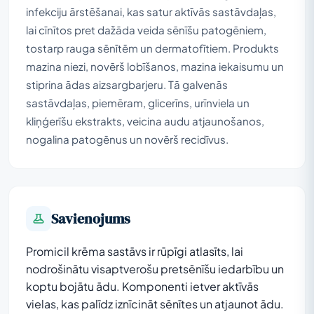
infekciju ārstēšanai, kas satur aktīvās sastāvdaļas,
lai cīnītos pret dažāda veida sēnīšu patogēniem,
tostarp rauga sēnītēm un dermatofītiem. Produkts
mazina niezi, novērš lobīšanos, mazina iekaisumu un
stiprina ādas aizsargbarjeru. Tā galvenās
sastāvdaļas, piemēram, glicerīns, urīnviela un
kliņģerīšu ekstrakts, veicina audu atjaunošanos,
nogalina patogēnus un novērš recidīvus.
Savienojums
Promicil krēma sastāvs ir rūpīgi atlasīts, lai
nodrošinātu visaptverošu pretsēnīšu iedarbību un
koptu bojātu ādu. Komponenti ietver aktīvās
vielas, kas palīdz iznīcināt sēnītes un atjaunot ādu.