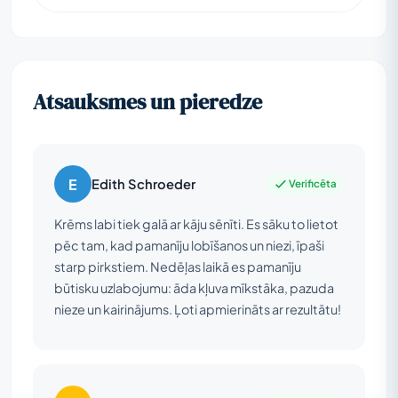
Atsauksmes un pieredze
E
Edith Schroeder
Verificēta
Krēms labi tiek galā ar kāju sēnīti. Es sāku to lietot
pēc tam, kad pamanīju lobīšanos un niezi, īpaši
starp pirkstiem. Nedēļas laikā es pamanīju
būtisku uzlabojumu: āda kļuva mīkstāka, pazuda
nieze un kairinājums. Ļoti apmierināts ar rezultātu!