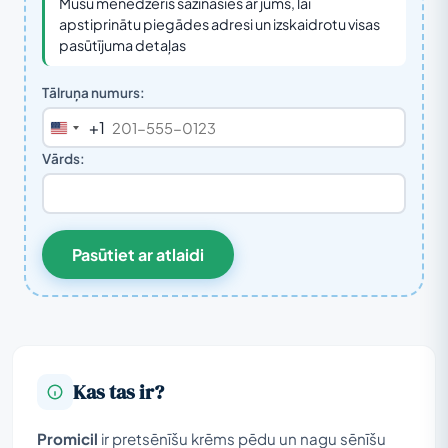
Mūsu menedžeris sazināsies ar jums, lai
apstiprinātu piegādes adresi un izskaidrotu visas
pasūtījuma detaļas
Tālruņa numurs:
+1
United
States
Vārds:
+1
Pasūtiet ar atlaidi
Kas tas ir?
Promicil
ir pretsēnīšu krēms pēdu un nagu sēnīšu