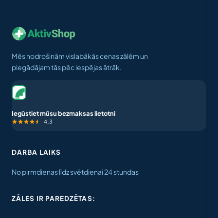
Mēs nodrošinām vislabākās cenas zālēm un
piegādājam tās pēc iespējas ātrāk.
Iegūstiet mūsu bezmaksas lietotni
4,3
DARBA LAIKS
No pirmdienas līdz svētdienai 24 stundas
ZĀLES IR PAREDZĒTAS: