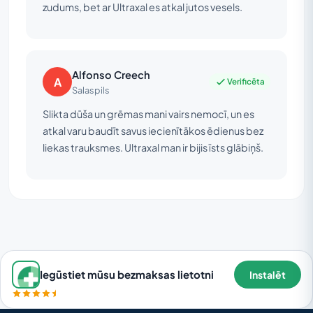
zudums, bet ar Ultraxal es atkal jutos vesels.
Alfonso Creech
A
Verificēta
Salaspils
Slikta dūša un grēmas mani vairs nemocī, un es
atkal varu baudīt savus iecienītākos ēdienus bez
liekas trauksmes. Ultraxal man ir bijis īsts glābiņš.
Iegūstiet mūsu bezmaksas lietotni
Instalēt