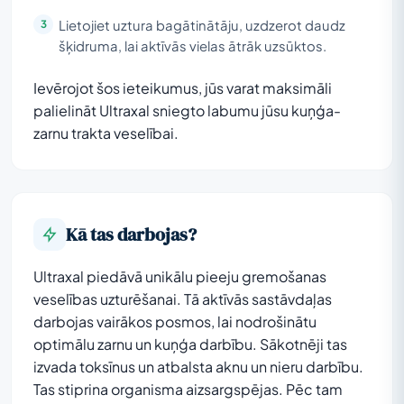
Lietojiet uztura bagātinātāju, uzdzerot daudz
šķidruma, lai aktīvās vielas ātrāk uzsūktos.
Ievērojot šos ieteikumus, jūs varat maksimāli
palielināt Ultraxal sniegto labumu jūsu kuņģa-
zarnu trakta veselībai.
Kā tas darbojas?
Ultraxal piedāvā unikālu pieeju gremošanas
veselības uzturēšanai. Tā aktīvās sastāvdaļas
darbojas vairākos posmos, lai nodrošinātu
optimālu zarnu un kuņģa darbību. Sākotnēji tas
izvada toksīnus un atbalsta aknu un nieru darbību.
Tas stiprina organisma aizsargspējas. Pēc tam