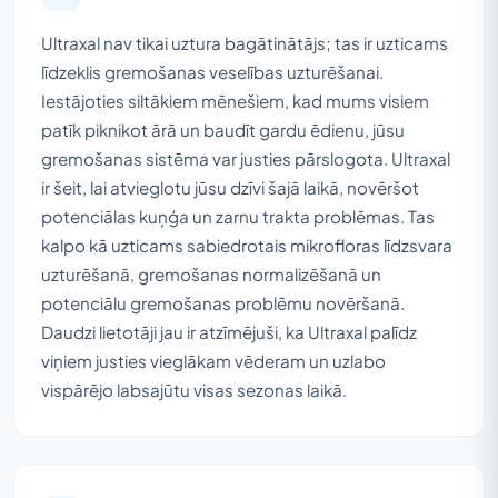
Ultraxal nav tikai uztura bagātinātājs; tas ir uzticams
līdzeklis gremošanas veselības uzturēšanai.
Iestājoties siltākiem mēnešiem, kad mums visiem
patīk piknikot ārā un baudīt gardu ēdienu, jūsu
gremošanas sistēma var justies pārslogota. Ultraxal
ir šeit, lai atvieglotu jūsu dzīvi šajā laikā, novēršot
potenciālas kuņģa un zarnu trakta problēmas. Tas
kalpo kā uzticams sabiedrotais mikrofloras līdzsvara
uzturēšanā, gremošanas normalizēšanā un
potenciālu gremošanas problēmu novēršanā.
Daudzi lietotāji jau ir atzīmējuši, ka Ultraxal palīdz
viņiem justies vieglākam vēderam un uzlabo
vispārējo labsajūtu visas sezonas laikā.