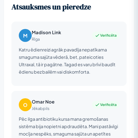
Atsauksmes un pieredze
Madison Link
M
Verificēta
Rīga
Katru ēdienreizi agrāk pavadīja nepatīkama
smaguma sajūta vēderā, bet, pateicoties
Ultraxal, tā ir pagātne. Tagad es varu brīvi baudīt
ēdienu bez bailēm vai diskomforta.
Omar Noe
O
Verificēta
Jēkabpils
Pēc ilga antibiotiku kursa mana gremošanas
sistēma bija nopietni apdraudēta. Mani pastāvīgi
mocīja nespēks, smaguma sajūta un apetītes