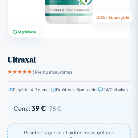
Diskrēta piegāde
Atgriešana
Ultraxal
3 klientu atsauksmes
Piegāde: 4–7 dienas
Droši maksājumu veidi
24/7 atbalsts
39 €
Cena:
78 €
Pasūtiet tagad ar atlaidi un maksājiet pēc