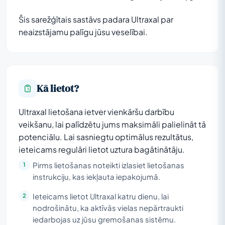
Šis sarežģītais sastāvs padara Ultraxal par
neaizstājamu palīgu jūsu veselībai.
Kā lietot?
Ultraxal lietošana ietver vienkāršu darbību
veikšanu, lai palīdzētu jums maksimāli palielināt tā
potenciālu. Lai sasniegtu optimālus rezultātus,
ieteicams regulāri lietot uztura bagātinātāju.
Pirms lietošanas noteikti izlasiet lietošanas
instrukciju, kas iekļauta iepakojumā.
Ieteicams lietot Ultraxal katru dienu, lai
nodrošinātu, ka aktīvās vielas nepārtraukti
iedarbojas uz jūsu gremošanas sistēmu.