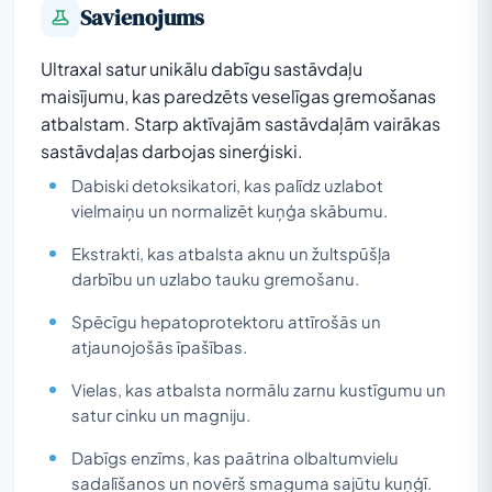
Savienojums
Ultraxal satur unikālu dabīgu sastāvdaļu
maisījumu, kas paredzēts veselīgas gremošanas
atbalstam. Starp aktīvajām sastāvdaļām vairākas
sastāvdaļas darbojas sinerģiski.
Dabiski detoksikatori, kas palīdz uzlabot
vielmaiņu un normalizēt kuņģa skābumu.
Ekstrakti, kas atbalsta aknu un žultspūšļa
darbību un uzlabo tauku gremošanu.
Spēcīgu hepatoprotektoru attīrošās un
atjaunojošās īpašības.
Vielas, kas atbalsta normālu zarnu kustīgumu un
satur cinku un magniju.
Dabīgs enzīms, kas paātrina olbaltumvielu
sadalīšanos un novērš smaguma sajūtu kuņģī.