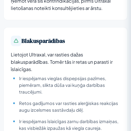
Ņemot vērā šīs kontrindikācijas, pirms Ultraxal
lietošanas noteikti konsultējieties ar ārstu.
Blakusparādības
Lietojot Ultraxal, var rasties dažas
blakusparādības. Tomēr tās ir retas un parasti ir
īslaicīgas.
Ir iespējamas vieglas dispepsijas pazīmes,
piemēram, slikta dūša vai kuņģa darbības
traucējumi.
Retos gadījumos var rasties alerģiskas reakcijas
augu izcelsmes sastāvdaļu dēļ.
Ir iespējamas īslaicīgas zarnu darbības izmaiņas,
kas visbiežāk izpaužas kā viegla caureja.