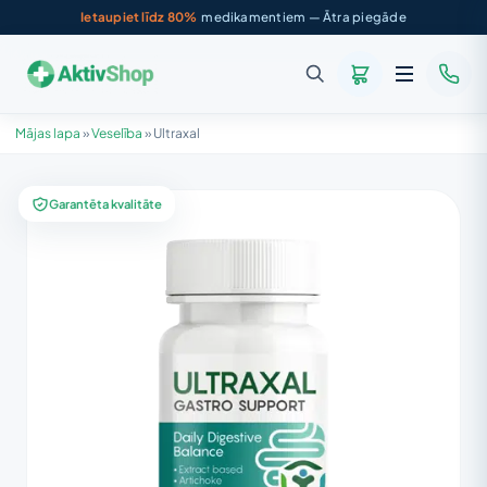
Ietaupiet līdz 80%
medikamentiem — Ātra piegāde
Mājas lapa
»
Veselība
»
Ultraxal
Garantēta kvalitāte