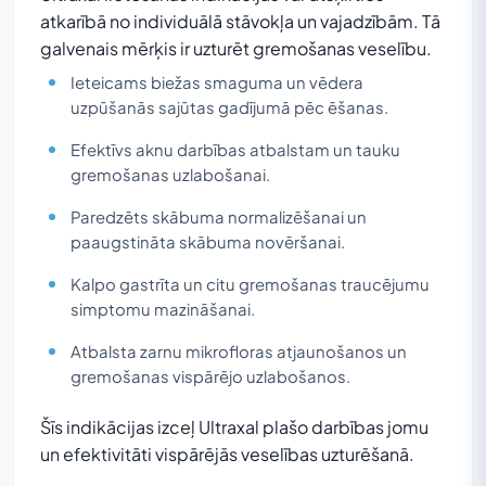
atkarībā no individuālā stāvokļa un vajadzībām. Tā
galvenais mērķis ir uzturēt gremošanas veselību.
Ieteicams biežas smaguma un vēdera
uzpūšanās sajūtas gadījumā pēc ēšanas.
Efektīvs aknu darbības atbalstam un tauku
gremošanas uzlabošanai.
Paredzēts skābuma normalizēšanai un
paaugstināta skābuma novēršanai.
Kalpo gastrīta un citu gremošanas traucējumu
simptomu mazināšanai.
Atbalsta zarnu mikrofloras atjaunošanos un
gremošanas vispārējo uzlabošanos.
Šīs indikācijas izceļ Ultraxal plašo darbības jomu
un efektivitāti vispārējās veselības uzturēšanā.