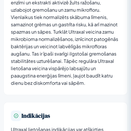
enzīmi un ekstrakti aktivizē žults ražošanu,
uzlabojot gremošanu un zarnu mikrofloru.
Vienlaikus tiek normalizēts skābuma līmenis,
samazinot grēmas un gastrīta risku, kā arī mazinot
spazmas un sāpes. Turklāt Ultraxal veicina zarnu
mikrobioma normalizēšanos, iznīcinot patogēnās
baktērijas un veicinot labvēlīgās mikrofloras
augšanu. Tas ir īpaši svarīgi ilgstošai gremošanas
stabilitātes uzturēšanai. Tāpēc regulāra Ultraxal
lietošana veicina vispārējo labsajūtu un
paaugstina enerģijas līmeni, ļaujot baudīt katru
dienu bez diskomforta vai sāpēm.
Indikācijas
Ultraxal lietošanas indikācijas var atšķirties