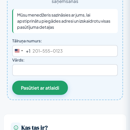
saņemšanas
Mūsu menedžeris sazināsies ar jums, lai
apstiprinātu piegādes adresi un izskaidrotu visas
pasūtījuma detaļas
Tālruņa numurs:
+1
United
States
Vārds:
+1
Pasūtiet ar atlaidi
Kas tas ir?