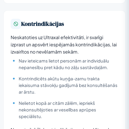
Kontrindikācijas
Neskatoties uz Ultraxal efektivitāti, ir svarīgi
izprast un apsvērt iespējamās kontrindikācijas, lai
izvairītos no nevēlamām sekām.
Nav ieteicams lietot personām ar individuālu
nepanesību pret kādu no zāļu sastāvdaļām.
Kontrindicēts akūtu kuņģa-zarnu trakta
iekaisuma stāvokļu gadījumā bez konsultēšanās
ar ārstu.
Nelietot kopā ar citām zālēm, iepriekš
nekonsultējoties ar veselības aprūpes
speciālistu.