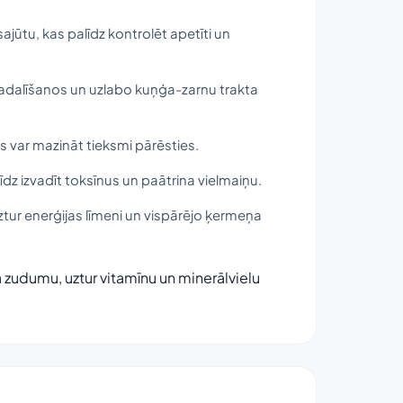
sajūtu, kas palīdz kontrolēt apetīti un
sadalīšanos un uzlabo kuņģa-zarnu trakta
s var mazināt tieksmi pārēsties.
dz izvadīt toksīnus un paātrina vielmaiņu.
ztur enerģijas līmeni un vispārējo ķermeņa
zudumu, uztur vitamīnu un minerālvielu