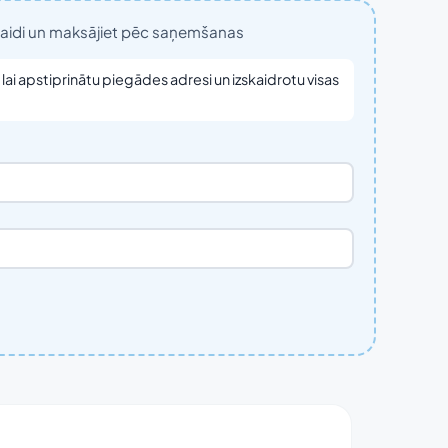
tlaidi un maksājiet pēc saņemšanas
lai apstiprinātu piegādes adresi un izskaidrotu visas