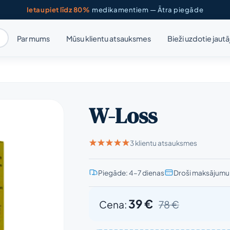
Ietaupiet līdz 80%
medikamentiem — Ātra piegāde
Par mums
Mūsu klientu atsauksmes
Bieži uzdotie jaut
W-Loss
3 klientu atsauksmes
Piegāde: 4–7 dienas
Droši maksājumu 
39 €
Cena:
78 €