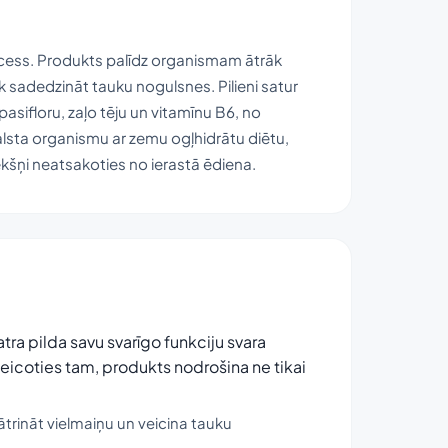
rocess. Produkts palīdz organismam ātrāk
 sadedzināt tauku nogulsnes. Pilieni satur
sifloru, zaļo tēju un vitamīnu B6, no
lsta organismu ar zemu ogļhidrātu diētu,
kšņi neatsakoties no ierastā ēdiena.
tra pilda savu svarīgo funkciju svara
icoties tam, produkts nodrošina ne tikai
trināt vielmaiņu un veicina tauku