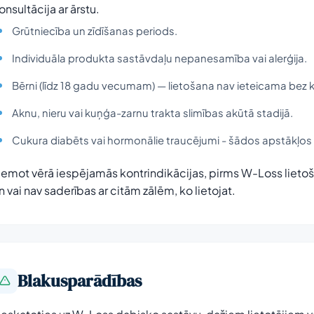
onsultācija ar ārstu.
Grūtniecība un zīdīšanas periods.
Individuāla produkta sastāvdaļu nepanesamība vai alerģija.
Bērni (līdz 18 gadu vecumam) — lietošana nav ieteicama bez 
Aknu, nieru vai kuņģa-zarnu trakta slimības akūtā stadijā.
Cukura diabēts vai hormonālie traucējumi - šādos apstākļos 
emot vērā iespējamās kontrindikācijas, pirms W-Loss lietošan
n vai nav saderības ar citām zālēm, ko lietojat.
Blakusparādības