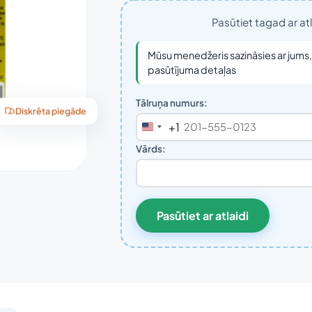
Pasūtiet tagad ar a
Mūsu menedžeris sazināsies ar jums, 
pasūtījuma detaļas
Tālruņa numurs:
Diskrēta piegāde
+1
United
States
Vārds:
+1
Pasūtiet ar atlaidi