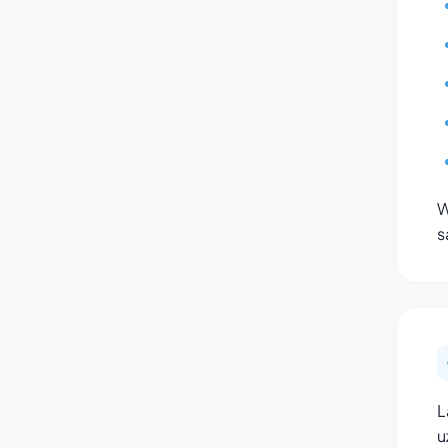
W
s
L
u