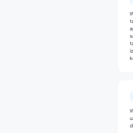
W
t
a
s
t
i
k
W
u
d