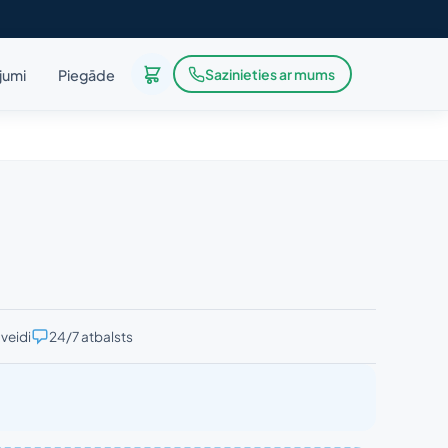
Sazinieties ar mums
ājumi
Piegāde
veidi
24/7 atbalsts