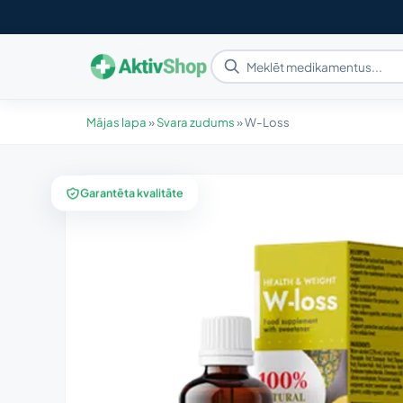
Mājas lapa
»
Svara zudums
»
W-Loss
Garantēta kvalitāte