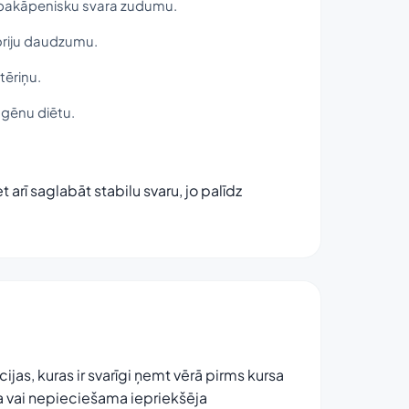
a pakāpenisku svara zudumu.
loriju daudzumu.
tēriņu.
ogēnu diētu.
 arī saglabāt stabilu svaru, jo palīdz
cijas, kuras ir svarīgi ņemt vērā pirms kursa
 vai nepieciešama iepriekšēja