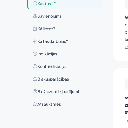
Kas tas ir?
Savienojums
W
n
Kā lietot?
d
k
Kā tas darbojas?
u
Indikācijas
Kontrindikācijas
Blakusparādības
Bieži uzdotie jautājumi
W
Atsauksmes
z
s