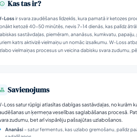
Kas tas ir?
-Loss
ir svara zaudēšanas līdzeklis, kura pamatā ir ketozes p
onākt ketozē 40-50 minūtēs, nevis 7-14 dienās, kas palīdz ātrāk
abiskas sastāvdaļas, piemēram, ananāsus, kumkvatu, papaiju, pa
uriem katrs aktivizē vielmaiņu un nomāc izsalkumu. W-Loss atba
zlabo vielmaiņas procesus un veicina dabisku svara zudumu, pē
Savienojums
-Loss satur rūpīgi atlasītas dabīgas sastāvdaļas, no kurām ka
audēšanas un ķermeņa veselības saglabāšanas procesā. Pate
vara zudumu, bet arī vispārēju pašsajūtas uzlabošanos.
Ananāsi
– satur fermentus, kas uzlabo gremošanu, palīdz paā
sadalīšanos.