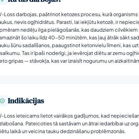
-Loss darbojas, paātrinot ketozes procesu, kurā organisms 
aukus, nevis ogļhidrātus. Parasti, lai iekļūtu ketozē, ir nep
pmēram nedēļu ilga pielāgošanās, kas daudziem cilvēkiem v
amazināt šo laiku līdz 40-50 minūtēm, kas ļauj ātrāk sākt sa
auku šūnu sadalīšanos, paaugstinot ketonvielu līmeni, kas uz
zsalkumu. Tas ir īpaši noderīgi, ja ievērojat diētu ar zemu ogļhi
eto gripas — stāvokļa, kas var izraisīt nogurumu un aizkaitin
Indikācijas
-Loss ieteicams lietot vairākos gadījumos, kad nepieciešam
zlabošana. Pateicoties tā sastāvam un ātrai iedarbībai uz orga
iētu laikā un veicina tauku dedzināšanu problēmzonās.