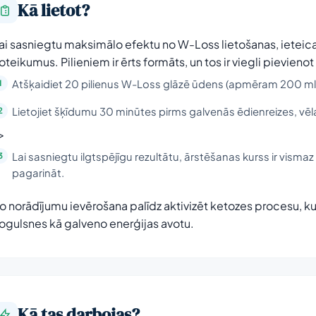
Kā lietot?
ai sasniegtu maksimālo efektu no W-Loss lietošanas, ieteica
oteikumus. Pilieniem ir ērts formāts, un tos ir viegli pievien
Atšķaidiet 20 pilienus W-Loss glāzē ūdens (apmēram 200 ml
Lietojiet šķīdumu 30 minūtes pirms galvenās ēdienreizes, vēl
i>
Lai sasniegtu ilgtspējīgu rezultātu, ārstēšanas kurss ir visma
pagarināt.
o norādījumu ievērošana palīdz aktivizēt ketozes procesu, k
ogulsnes kā galveno enerģijas avotu.
Kā tas darbojas?