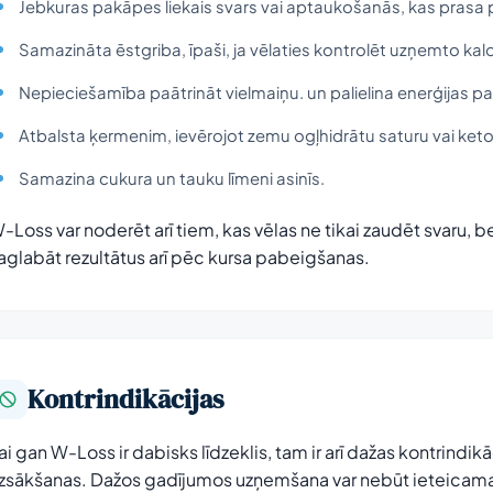
Jebkuras pakāpes liekais svars vai aptaukošanās, kas pras
Samazināta ēstgriba, īpaši, ja vēlaties kontrolēt uzņemto ka
Nepieciešamība paātrināt vielmaiņu. un palielina enerģijas pa
Atbalsta ķermenim, ievērojot zemu ogļhidrātu saturu vai ket
Samazina cukura un tauku līmeni asinīs.
-Loss var noderēt arī tiem, kas vēlas ne tikai zaudēt svaru, bet
aglabāt rezultātus arī pēc kursa pabeigšanas.
Kontrindikācijas
ai gan W-Loss ir dabisks līdzeklis, tam ir arī dažas kontrindikā
zsākšanas. Dažos gadījumos uzņemšana var nebūt ieteicama