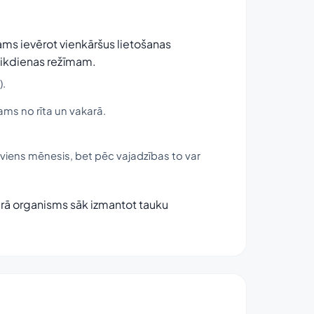
ms ievērot vienkāršus lietošanas
ot ikdienas režīmam.
).
ams no rīta un vakarā.
z viens mēnesis, bet pēc vajadzības to var
urā organisms sāk izmantot tauku