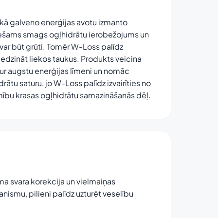
kā galveno enerģijas avotu izmanto
ieciešams smags ogļhidrātu ierobežojums un
ar būt grūti. Tomēr W-Loss palīdz
dedzināt liekos taukus. Produkts veicina
tur augstu enerģijas līmeni un nomāc
drātu saturu, jo W-Loss palīdz izvairīties no
āmību krasas ogļhidrātu samazināšanās dēļ.
a svara korekcija un vielmaiņas
nismu, pilieni palīdz uzturēt veselību