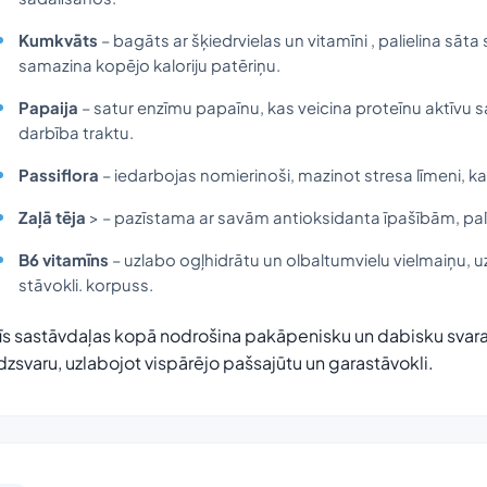
Kumkvāts
– bagāts ar šķiedrvielas un vitamīni , palielina sāta 
samazina kopējo kaloriju patēriņu.
Papaija
– satur enzīmu papaīnu, kas veicina proteīnu aktīvu 
darbība traktu.
Passiflora
– iedarbojas nomierinoši, mazinot stresa līmeni, ka
Zaļā tēja
> – pazīstama ar savām antioksidanta īpašībām, palī
B6 vitamīns
– uzlabo ogļhidrātu un olbaltumvielu vielmaiņu, u
stāvokli. korpuss.
īs sastāvdaļas kopā nodrošina pakāpenisku un dabisku svara 
īdzsvaru, uzlabojot vispārējo pašsajūtu un garastāvokli.