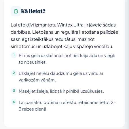
Kā lietot?
Lai efektīvi izmantotu Wintex Ultra, ir jāveic šādas
darbības. Lietošana un regulāra lietošana palīdzēs
sasniegt izteiktākus rezultātus, mazinot
simptomus un uzlabojot kāju vispārējo veselību.
Pirms gela uzklāšanas notīriet kāju ādu un viegli
to nosusiniet.
Uzklājiet nelielu daudzumu gela uz vietu ar
varikozām vēnām.
Masējiet želeja, līdz tā ir pilnībā uzsūkusies.
Lai panāktu optimālu efektu, ieteicams lietot 2-
3 reizes dienā.