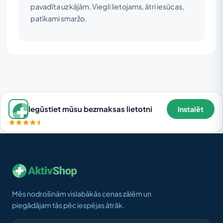
pavadīta uz kājām. Viegli lietojams, ātri iesūcas,
patīkami smaržo.
Iegūstiet mūsu bezmaksas lietotni
Instalēt
Mēs nodrošinām vislabākās cenas zālēm un
piegādājam tās pēc iespējas ātrāk.