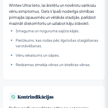
Wintex Ultra lieto, lai ārstētu un novērstu varikozu
vēnu simptomus. Gels ir īpaši noderīgs slimības
pirmajās izpausmēs un vēlākās stadijās, palīdzot
mazināt diskomfortu un uzlabot kāju stāvokli.
Smaguma un noguruma sajūta kājās.
Pietūkums, kas rodas pēc ilgstošas staigāšanas
vai stāvēšanas.
Vēnu iekaisums un sāpes.
Redzamas zirnekļa vēnas un izteiktas vēnas.
Kontrindikācijas