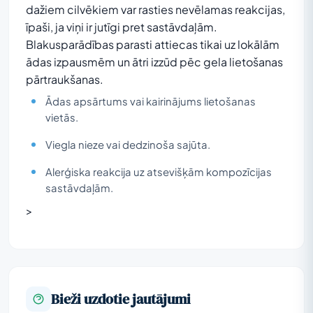
dažiem cilvēkiem var rasties nevēlamas reakcijas,
īpaši, ja viņi ir jutīgi pret sastāvdaļām.
Blakusparādības parasti attiecas tikai uz lokālām
ādas izpausmēm un ātri izzūd pēc gela lietošanas
pārtraukšanas.
Ādas apsārtums vai kairinājums lietošanas
vietās.
Viegla nieze vai dedzinoša sajūta.
Alerģiska reakcija uz atsevišķām kompozīcijas
sastāvdaļām.
>
Bieži uzdotie jautājumi