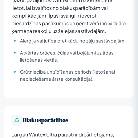
Dažos gadījumos Wintex Ultra nav ieteicams
lietot, lai izvairītos no blakusparādībām vai
komplikācijām. Īpaši svarīgi ir ievērot
piesardzības pasākumus un ņemt vērā individuālo
ķermeņa reakciju uz želejas sastāvdaļām.
Alerģija vai jutība pret kādu no zāļu sastāvdaļām.
Atvērtas brūces, čūlas vai bojājumi uz ādas
lietošanas vietās.
Grūtniecība un zīdīšanas periods (lietošanai
nepieciešama ārsta konsultācija).
Blakusparādības
Lai gan Wintex Ultra parasti ir droši lietojams,