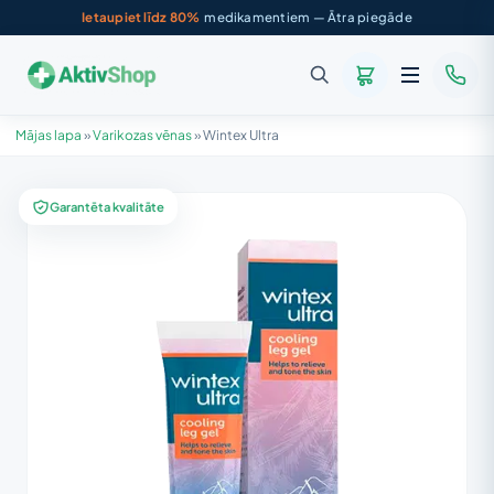
Ietaupiet līdz 80%
medikamentiem — Ātra piegāde
Mājas lapa
»
Varikozas vēnas
»
Wintex Ultra
Garantēta kvalitāte