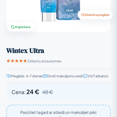
Diskrēta piegāde
Atgriešana
Wintex Ultra
3 klientu atsauksmes
Piegāde: 4–7 dienas
Droši maksājumu veidi
24/7 atbalsts
24 €
Cena:
48 €
Pasūtiet tagad ar atlaidi un maksājiet pēc