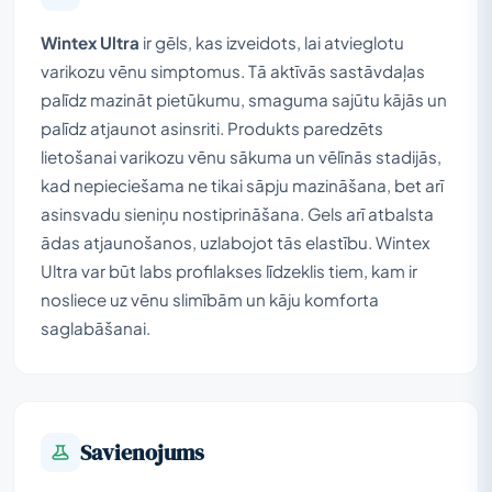
Wintex Ultra
ir gēls, kas izveidots, lai atvieglotu
varikozu vēnu simptomus. Tā aktīvās sastāvdaļas
palīdz mazināt pietūkumu, smaguma sajūtu kājās un
palīdz atjaunot asinsriti. Produkts paredzēts
lietošanai varikozu vēnu sākuma un vēlīnās stadijās,
kad nepieciešama ne tikai sāpju mazināšana, bet arī
asinsvadu sieniņu nostiprināšana. Gels arī atbalsta
ādas atjaunošanos, uzlabojot tās elastību. Wintex
Ultra var būt labs profilakses līdzeklis tiem, kam ir
nosliece uz vēnu slimībām un kāju komforta
saglabāšanai.
Savienojums