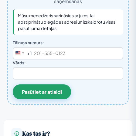
saņemšanas
Mūsu menedžeris sazināsies ar jums, lai
apstiprinātu piegādes adresi un izskaidrotu visas
pasūtījuma detaļas
Tālruņa numurs:
+1
United
States
Vārds:
+1
Pasūtiet ar atlaidi
Kas tas ir?