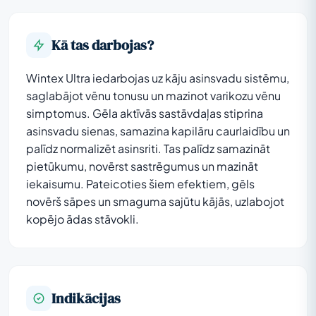
Kā tas darbojas?
Wintex Ultra iedarbojas uz kāju asinsvadu sistēmu,
saglabājot vēnu tonusu un mazinot varikozu vēnu
simptomus. Gēla aktīvās sastāvdaļas stiprina
asinsvadu sienas, samazina kapilāru caurlaidību un
palīdz normalizēt asinsriti. Tas palīdz samazināt
pietūkumu, novērst sastrēgumus un mazināt
iekaisumu. Pateicoties šiem efektiem, gēls
novērš sāpes un smaguma sajūtu kājās, uzlabojot
kopējo ādas stāvokli.
Indikācijas