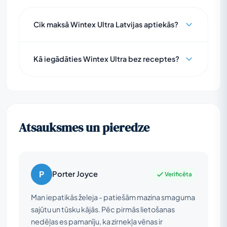
Cik maksā Wintex Ultra Latvijas aptiekās?
Kā iegādāties Wintex Ultra bez receptes?
Atsauksmes un pieredze
P
Porter Joyce
Verificēta
Man iepatikās želeja - patiešām mazina smaguma
sajūtu un tūsku kājās. Pēc pirmās lietošanas
nedēļas es pamanīju, ka zirnekļa vēnas ir