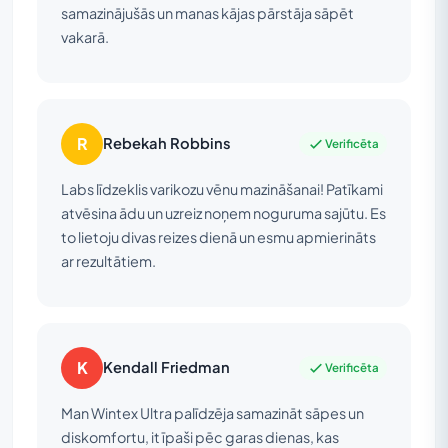
samazinājušās un manas kājas pārstāja sāpēt
vakarā.
R
Rebekah Robbins
Verificēta
Labs līdzeklis varikozu vēnu mazināšanai! Patīkami
atvēsina ādu un uzreiz noņem noguruma sajūtu. Es
to lietoju divas reizes dienā un esmu apmierināts
ar rezultātiem.
K
Kendall Friedman
Verificēta
Man Wintex Ultra palīdzēja samazināt sāpes un
diskomfortu, it īpaši pēc garas dienas, kas