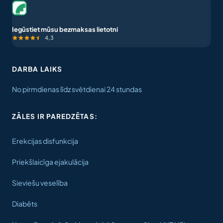
Iegūstiet mūsu bezmaksas lietotni
4,3
DARBA LAIKS
No pirmdienas līdz svētdienai 24 stundas
ZĀLES IR PAREDZĒTAS:
Erekcijas disfunkcija
Priekšlaicīga ejakulācija
Sieviešu veselība
Diabēts